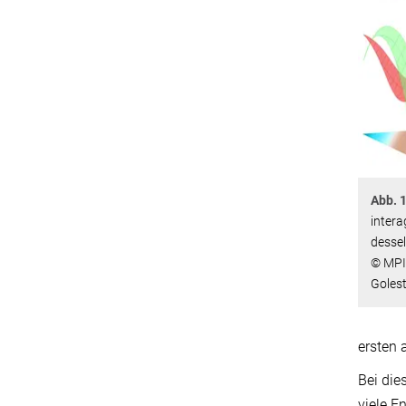
Abb. 1
intera
desse
© MPI
Goles
ersten 
Bei die
viele 