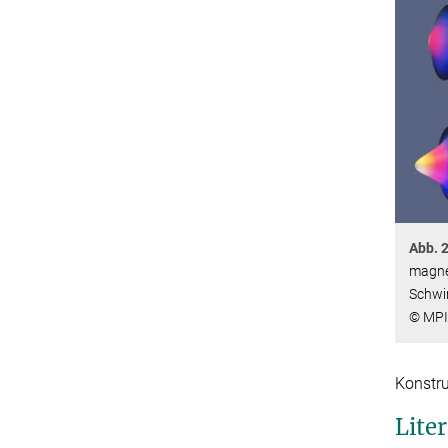
Abb. 2
magne
Schwim
© MPI
Konstru
Lite