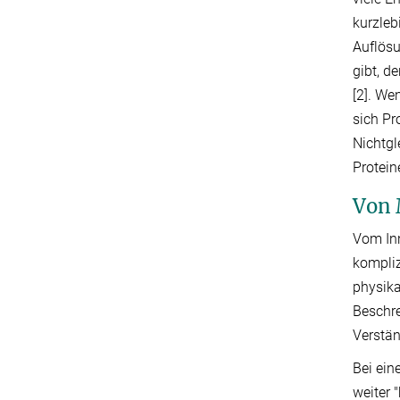
kurzleb
Auflösu
gibt, d
[2]. We
sich Pr
Nichtgl
Protein
Von 
Vom Inn
kompliz
physika
Beschre
Verstän
Bei ei
weiter 