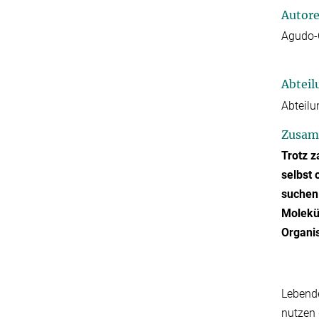
Autor
Agudo-C
Abteil
Abteilu
Zusam
Trotz z
selbst 
suchen
Molekül
Organis
Lebende
nutzen 