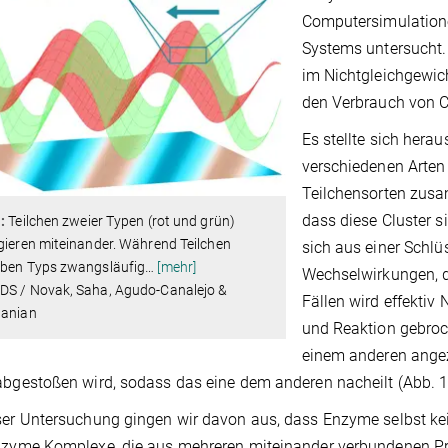
Computersimulatione
Systems untersucht.
im Nichtgleichgewich
den Verbrauch von Ch
Es stellte sich hera
verschiedenen Arten
Teilchensorten zusa
dass diese Cluster s
:
Teilchen zweier Typen (rot und grün)
gieren miteinander. Während Teilchen
sich aus einer Schlü
lben Typs zwangsläufig
…
[mehr]
Wechselwirkungen, 
DS / Novak, Saha, Agudo-Canalejo &
Fällen wird effektiv
tanian
und Reaktion gebroc
einem anderen ange
abgestoßen wird, sodass das eine dem anderen nacheilt (Abb. 1
ser Untersuchung gingen wir davon aus, dass Enzyme selbst kein
Enzyme Komplexe, die aus mehreren miteinander verbundenen P