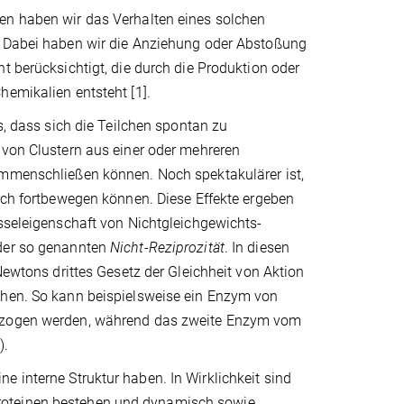
n haben wir das Verhalten eines solchen
 Dabei haben wir die Anziehung oder Abstoßung
t berücksichtigt, die durch die Produktion oder
emikalien entsteht [1].
us, dass sich die Teilchen spontan zu
 von Clustern aus einer oder mehreren
mmenschließen können. Noch spektakulärer ist,
ich fortbewegen können. Diese Effekte ergeben
sseleigenschaft von Nichtgleichgewichts-
der so genannten
Nicht-Reziprozität
. In diesen
 Newtons drittes Gesetz der Gleichheit von Aktion
hen. So kann beispielsweise ein Enzym von
zogen werden, während das zweite Enzym vom
).
e interne Struktur haben. In Wirklichkeit sind
roteinen bestehen und dynamisch sowie