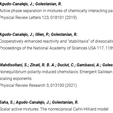
Agudo-Canalejo, J.; Golestanian, R.
Active phase separation in mixtures of chemically interacting par
Physical Review Letters 123, 018101 (2019)
Agudo-Canalejo, J.; Illien, P.; Golestanian, R.
Cooperatively enhanced reactivity and “stabilitaxis” of dissociat
Proceedings of the National Academy of Sciences USA 117, 11
Mahdisoltani, S.; Zinati, R. B. A.; Duclut, C.; Gambassi, A.; Goles
Nonequilibrium polarity-induced chemotaxis: Emergent Galilea
scaling exponents
Physical Review Research 3, 013100 (2021)
Saha, S.; Agudo-Canalejo, J.; Golestanian, R.
Scalar active mixtures: The nonreciprocal Cahn-Hilliard model