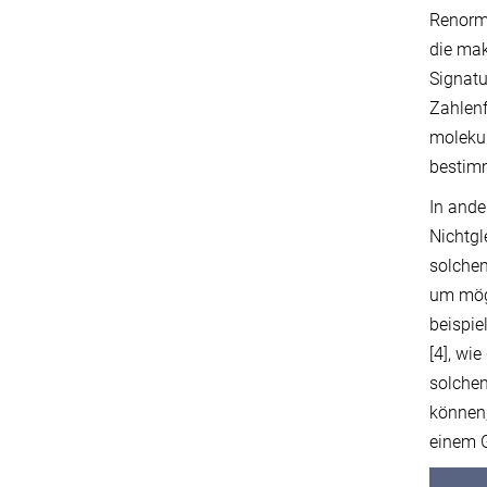
Renormi
die ma
Signatu
Zahlenf
molekul
bestim
In ande
Nichtgl
solche
um mögl
beispie
[4], wi
solche
können,
einem G