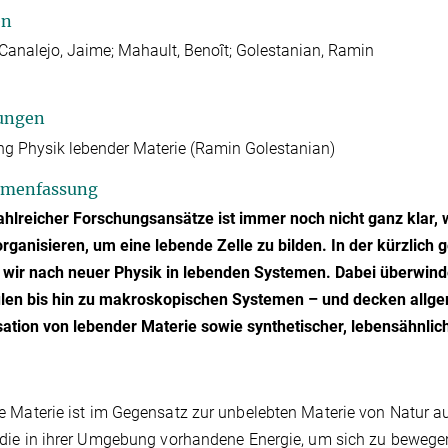
en
analejo, Jaime; Mahault, Benoît; Golestanian, Ramin
ungen
ng Physik lebender Materie (Ramin Golestanian)
menfassung
ahlreicher Forschungsansätze ist immer noch nicht ganz klar, w
organisieren, um eine lebende Zelle zu bilden. In der kürzlic
 wir nach neuer Physik in lebenden Systemen. Dabei überwind
en bis hin zu makroskopischen Systemen – und decken allgeme
ation von lebender Materie sowie synthetischer, lebensähnlich
 Materie ist im Gegensatz zur unbelebten Materie von Natur a
die in ihrer Umgebung vorhandene Energie, um sich zu bewege