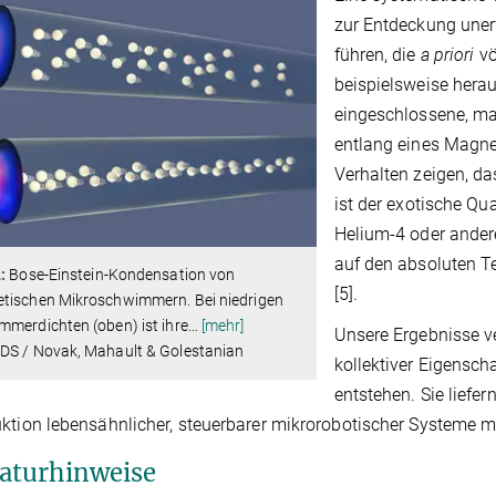
zur Entdeckung une
führen, die
a priori
vö
beispielsweise hera
eingeschlossene, ma
entlang eines Magnet
Verhalten zeigen, da
ist der exotische Q
Helium-4 oder ander
auf den absoluten T
:
Bose-Einstein-Kondensation von
[5].
tischen Mikroschwimmern. Bei niedrigen
merdichten (oben) ist ihre
…
[mehr]
Unsere Ergebnisse v
DS / Novak, Mahault & Golestanian
kollektiver Eigensch
entstehen. Sie liefer
ktion lebensähnlicher, steuerbarer mikrorobotischer Systeme 
raturhinweise