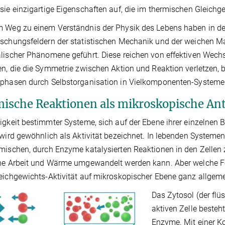
sie einzigartige Eigenschaften auf, die im thermischen Gleichg
m Weg zu einem Verständnis der Physik des Lebens haben in d
schungsfeldern der statistischen Mechanik und der weichen Ma
lischer Phänomene geführt. Diese reichen von effektiven Wec
en, die die Symmetrie zwischen Aktion und Reaktion verletzen, 
ephasen durch Selbstorganisation in Vielkomponenten-Systeme
ische Reaktionen als mikroskopische Ant
igkeit bestimmter Systeme, sich auf der Ebene ihrer einzelnen 
 wird gewöhnlich als Aktivität bezeichnet. In lebenden Systemen l
mischen, durch Enzyme katalysierten Reaktionen in den Zellen z
he Arbeit und Wärme umgewandelt werden kann. Aber welche F
eichgewichts-Aktivität auf mikroskopischer Ebene ganz allgem
Das Zytosol (der flüs
aktiven Zelle besteh
Enzyme. Mit einer K