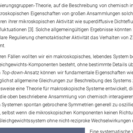
erungsgruppen-Theorie, auf die Beschreibung von chemisch in
kroskopischen Eigenschaften von großen Ansammlungen solcher
ren ihrer mikroskopischen Aktivität wie superdiffusive Dichtef
luktuationen [3]. Solche allgemeingültigen Ergebnisse könnten
are Regulierung chemotaktischer Aktivität das Verhalten von 
mt.
ren Fällen wollten wir ein makroskopisches, lebendes System 
eichgewichts-Komponenten besteht, ohne bestimmte Details ü
n
Top-down
-Ansatz können wir fundamentale Eigenschaften wi
ichst allgemeine Gleichungen zur Beschreibung des Systems z
lsweise eine Theorie für makroskopische Systeme entwickelt, d
e die oben beschriebene Ansammlung von chemisch interagieren
n Systemen spontan gebrochene Symmetrien generell zu oszill
 selbst wenn die mikroskopischen Komponenten keinen Richtung
leichgewichtssystem ohne nicht-reziproke Wechselwirkungen 
Eine systematische 