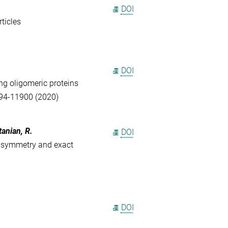
DOI
ticles
DOI
ing oligomeric proteins
894-11900 (2020)
tanian, R.
DOI
n symmetry and exact
DOI