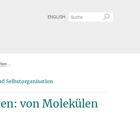
ENGLISH
tion
Die Physik des Lebens verstehen: von Molekülen zu Systemen
d Selbstorganisation
hen: von Molekülen