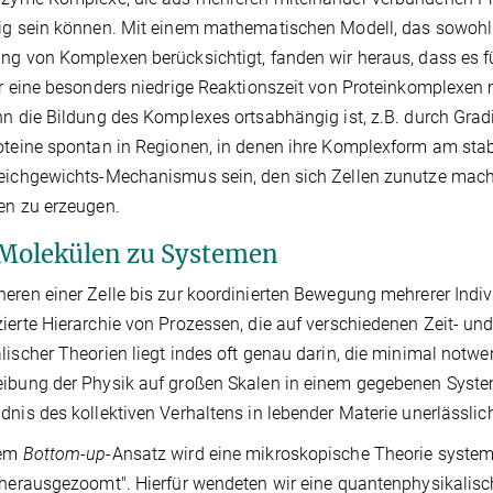
ig sein können. Mit einem mathematischen Modell, das sowohl d
ng von Komplexen berücksichtigt, fanden wir heraus, dass es f
er eine besonders niedrige Reaktionszeit von Proteinkomplexen 
nn die Bildung des Komplexes ortsabhängig ist, z.B. durch G
oteine spontan in Regionen, in denen ihre Komplexform am stabi
eichgewichts-Mechanismus sein, den sich Zellen zunutze mache
en zu erzeugen.
Molekülen zu Systemen
eren einer Zelle bis zur koordinierten Bewegung mehrerer Ind
ierte Hierarchie von Prozessen, die auf verschiedenen Zeit- un
lischer Theorien liegt indes oft genau darin, die minimal notwen
ibung der Physik auf großen Skalen in einem gegebenen System 
dnis des kollektiven Verhaltens in lebender Materie unerlässlic
nem
Bottom-up
-Ansatz wird eine mikroskopische Theorie system
"herausgezoomt". Hierfür wendeten wir eine quantenphysikalis