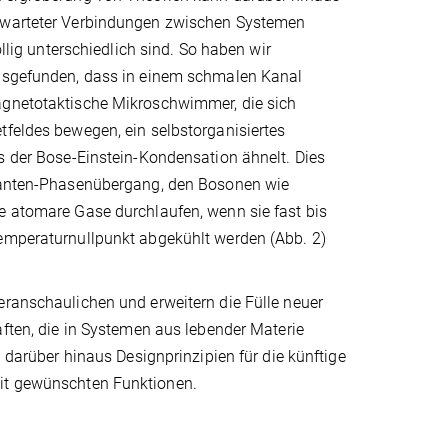
rwarteter Verbindungen zwischen Systemen
llig unterschiedlich sind. So haben wir
usgefunden, dass in einem schmalen Kanal
gnetotaktische Mikroschwimmer, die sich
feldes bewegen, ein selbstorganisiertes
s der Bose-Einstein-Kondensation ähnelt. Dies
uanten-Phasenübergang, den Bosonen wie
e atomare Gase durchlaufen, wenn sie fast bis
emperaturnullpunkt abgekühlt werden (Abb. 2)
eranschaulichen und erweitern die Fülle neuer
aften, die in Systemen aus lebender Materie
n darüber hinaus Designprinzipien für die künftige
mit gewünschten Funktionen.