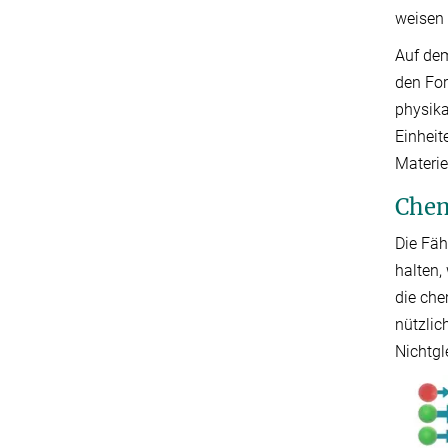
weisen 
Auf de
den For
physika
Einheit
Materi
Chem
Die Fäh
halten,
die che
nützlic
Nichtgl