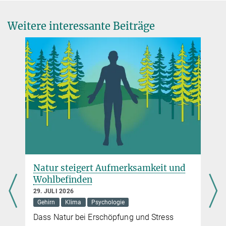
Moment-to-moment brain signal variability reliably predicts
psychiatric treatment outcome.
Weitere interessante Beiträge
Biological Psychiatry
.
Source
DOI
Natur steigert Aufmerksamkeit und
Wohlbefinden
29. JULI 2026
Gehirn
Klima
Psychologie
Dass Natur bei Erschöpfung und Stress