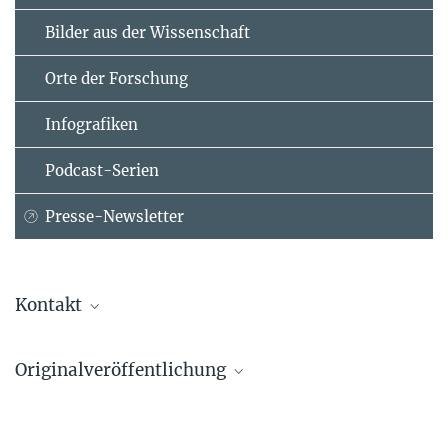
Bilder aus der Wissenschaft
Orte der Forschung
Infografiken
Podcast-Serien
Presse-Newsletter
Kontakt
Elena Hungerland
Originalveröffentlichung
Max-Planck-Institut für Bildungsforschung, Berlin
+49 30 82406-284
Månsson, K.N.T., Waschke, L., Manzouri, A., Furmark, T., Fischer, H.,
hungerland@...
& Garrett, D.D. (2021).