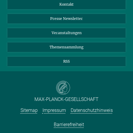
Jahresbericht
Mastodon
Facebook
Kontakt
Einkauf
LinkedIn
Instagram
Presse Newsletter
Meldestelle Fehlverhalten
TikTok
YouTube
Netiquette
Veranstaltungen
Themensammlung
RSS
MAX-PLANCK-GESELLSCHAFT
Sitemap
Impressum
Datenschutzhinweis
Barrierefreiheit