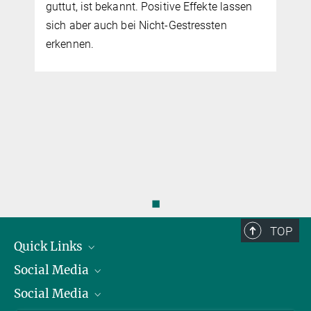
guttut, ist bekannt. Positive Effekte lassen
sich aber auch bei Nicht-Gestressten
erkennen.
◼
TOP
Quick Links
Social Media
Präsident
Social Media
Zahlen und Fakten
Bluesky