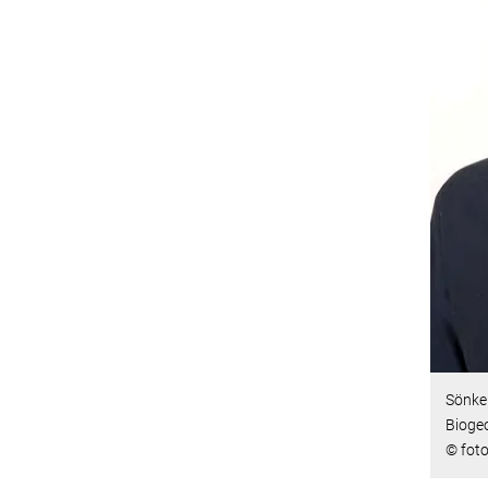
Sönke 
Bioge
© foto