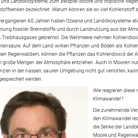
und Landökosysteme, zum Beispiel Moore und tropische Regen
toffsenken bezeichnet. Warum können sie so viel Kohlenstoff 
 vergangenen 60 Jahren haben Ozeane und Landökosysteme etwa
nnung fossiler Brennstoffe und durch Landnutzung aus der A
s Treibhausgases gebremst. Die Weltmeere nehmen Kohlendioxi
lensäure. Auf dem Land wirken Pflanzen und Böden als Kohlens
chen Regenwäldern, können die Pflanzen das Kohlendioxid de
h große Mengen der Atmosphäre entziehen. Auch in Mooren n
anzen in der nassen, sauren Umgebung nicht gut verrotten, kann
gespeichert werden.
Wie reagieren diese 
Klimawandel?
Die zunehmende Ver
den Klimawandel red
die Senke der Landö
Moore und Regenwäld