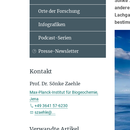
Sönke Z
andere
Orte der Forschung
Lachga
bestim
Infografiken
Podcast-Serien
Presse-Newsletter
Kontakt
Prof. Dr. Sönke Zaehle
Max-Planck-Institut für Biogeochemie,
Jena
+49 3641 57-6230
szaehle@...
Verwandte Artikel