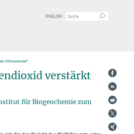
ENGLISH
 den Klimawandel“
endioxid verstärkt
stitut für Biogeochemie zum
s