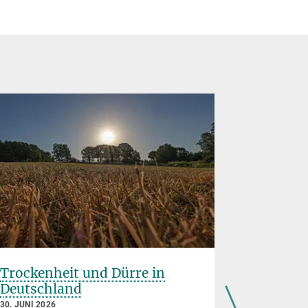
Trockenheit und Dürre in
Gibt es 
Deutschland
besonder
30. JUNI 2026
29. JUNI 202