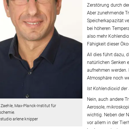
Zerstörung durch de
Aber zunehmende Tro
Speicherkapazität v
bei höheren Tempera
also mehr Kohlendio
Fähigkeit dieser Öko
All dies führt dazu,
natürlichen Senken e
aufnehmen werden. D
Atmosphäre noch wei
Ist Kohlendioxid der
Nein, auch andere T
Zaehle, Max-Planck-Institut für
Aerosole, mikroskopi
ochemie.
wichtig. Neben der N
studio arlene knipper
vor allem in der Tie