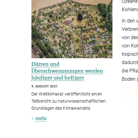
Ozeane 
Kohlens
In den
Verbre
von de
von Koh
tropis
dadurc
Dürren und
die Pfl
Überschwemmungen werden
häufiger und heftiger
Boden 
9. AUGUST 2021
Der Weltklimarat veröffentlicht einen
Teilbericht zu naturwissenschaftlichen
Grundlagen des Klimawandels
mehr