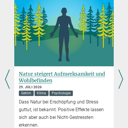
Humanities and Social Sciences Communications 8, 180 (2021)
Max-Planck-Institut für empirische Ästhetik, Frankfurt am Main
DOI
+49 69 8300479-650
keyvan.sarkhosh@...
Natur steigert Aufmerksamkeit und
Wohlbefinden
29. JULI 2026
Gehirn
Klima
Psychologie
Dass Natur bei Erschöpfung und Stress
guttut, ist bekannt. Positive Effekte lassen
sich aber auch bei Nicht-Gestressten
erkennen.