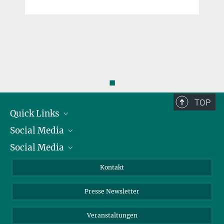
◼
TOP
Quick Links
Social Media
Präsident
Social Media
Zahlen und Fakten
Bluesky
Jahresbericht
Mastodon
Facebook
Kontakt
Einkauf
LinkedIn
Instagram
Presse Newsletter
Meldestelle Fehlverhalten
TikTok
YouTube
Netiquette
Veranstaltungen