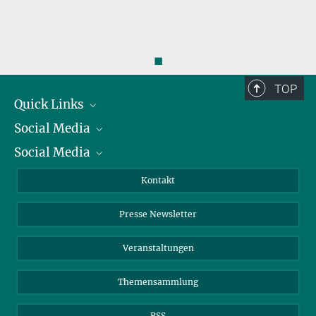
◼
TOP
Quick Links
Social Media
Präsident
Social Media
Zahlen und Fakten
Bluesky
Jahresbericht
Mastodon
Facebook
Kontakt
Einkauf
LinkedIn
Instagram
Presse Newsletter
Meldestelle Fehlverhalten
TikTok
YouTube
Netiquette
Veranstaltungen
Themensammlung
RSS