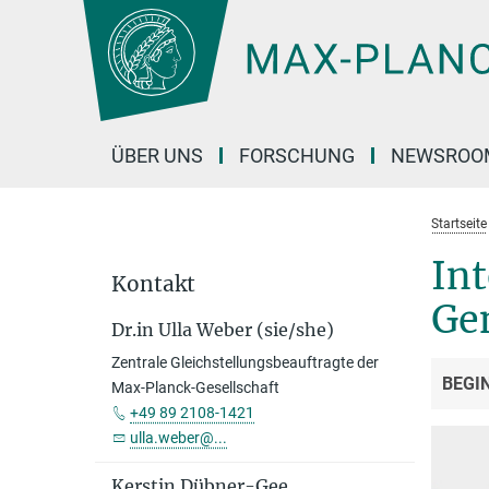
Hauptinhalt
ÜBER UNS
FORSCHUNG
NEWSROO
Startseite
Int
Kontakt
Ge
Dr.in Ulla Weber (sie/she)
Zentrale Gleichstellungsbeauftragte der
BEGI
Max-Planck-Gesellschaft
+49 89 2108-1421
ulla.weber@...
Kerstin Dübner-Gee