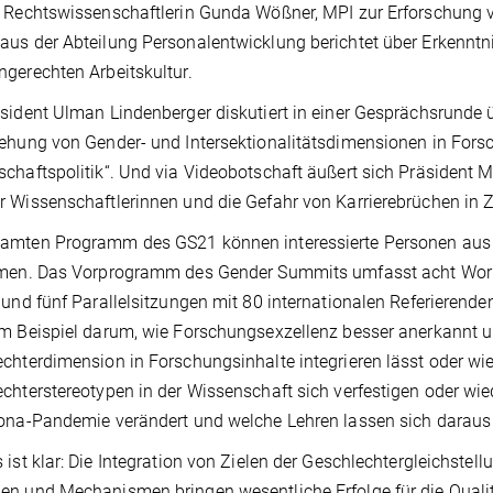
 Rechtswissenschaftlerin Gunda Wößner, MPI zur Erforschung vo
us der Abteilung Personalentwicklung berichtet über Erkennt
gerechten Arbeitskultur.
sident Ulman Lindenberger diskutiert in einer Gesprächsrunde 
ehung von Gender- und Intersektionalitätsdimensionen in Fors
chaftspolitik“. Und via Videobotschaft äußert sich Präsident
 Wissenschaftlerinnen und die Gefahr von Karrierebrüchen in 
amten Programm des GS21 können interessierte Personen aus 
hmen. Das Vorprogramm des Gender Summits umfasst acht Work
 und fünf Parallelsitzungen mit 80 internationalen Referierenden
m Beispiel darum, wie Forschungsexzellenz besser anerkannt u
chterdimension in Forschungsinhalte integrieren lässt oder wi
chterstereotypen in der Wissenschaft sich verfestigen oder wied
ona-Pandemie verändert und welche Lehren lassen sich daraus
 ist klar: Die Integration von Zielen der Geschlechtergleichstell
n und Mechanismen bringen wesentliche Erfolge für die Qualit