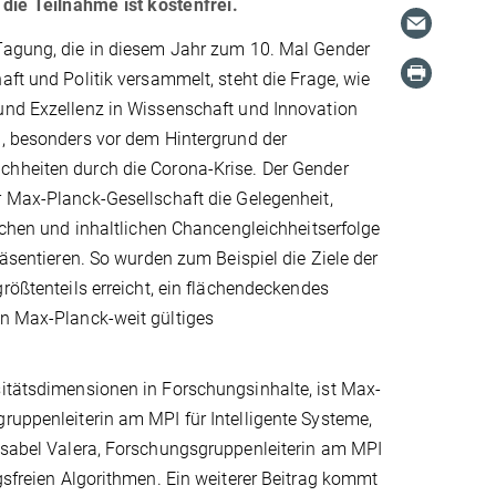
, die Teilnahme ist kostenfrei.
Tagung, die in diesem Jahr zum 10. Mal Gender
aft und Politik versammelt, steht die Frage, wie
und Exzellenz in Wissenschaft und Innovation
n, besonders vor dem Hintergrund der
hheiten durch die Corona-Krise. Der Gender
r Max-Planck-Gesellschaft die Gelegenheit,
ischen und inhaltlichen Chancengleichheitserfolge
räsentieren. So wurden zum Beispiel die Ziele der
größtenteils erreicht, ein flächendeckendes
in Max-Planck-weit gültiges
sitätsdimensionen in Forschungsinhalte, ist Max-
ruppenleiterin am MPI für Intelligente Systeme,
 Isabel Valera, Forschungsgruppenleiterin am MPI
ngsfreien Algorithmen. Ein weiterer Beitrag kommt