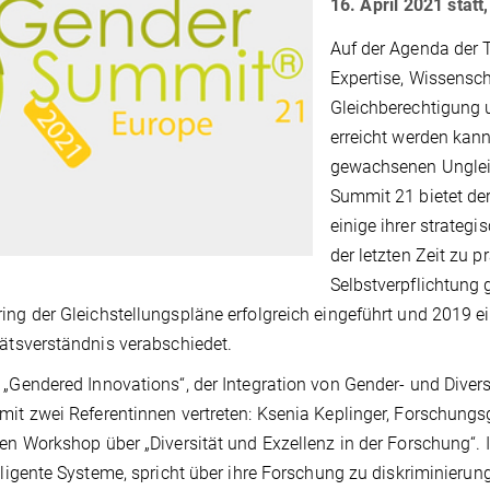
16. April 2021 statt
Auf der Agenda der 
Expertise, Wissensch
Gleichberechtigung 
erreicht werden kan
gewachsenen Ungleic
Summit 21 bietet de
einige ihrer strateg
der letzten Zeit zu p
Selbstverpflichtung 
ing der Gleichstellungspläne erfolgreich eingeführt und 2019 e
tätsverständnis verabschiedet.
 „Gendered Innovations“, der Integration von Gender- und Diver
mit zwei Referentinnen vertreten: Ksenia Keplinger, Forschungsg
nen Workshop über „Diversität und Exzellenz in der Forschung“.
elligente Systeme, spricht über ihre Forschung zu diskriminieru