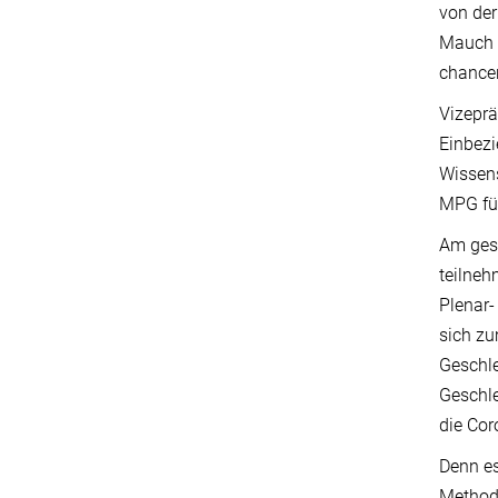
von der
Mauch a
chancen
Vizeprä
Einbezi
Wissens
MPG für
Am ges
teilne
Plenar-
sich zu
Geschle
Geschle
die Cor
Denn es
Methode