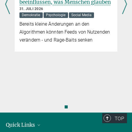
beeinflussen, was Menschen glauben
Aus der Klimageschichte lernen
31. JULI 2026
24. MÄRZ 2021
Demokratie
Psychologie
Social Media
Erkenntnisse, wie sich Gesellschaften in früheren Zeiten an
Bereits kleine Änderungen an den
klimatische Veränderungen anpassten, können bei den aktuellen
Algorithmen könnten Feeds von Nutzenden
Herausforderungen helfen
verändern - und Rage-Baits senken
mehr
◼
TOP
Quick Links