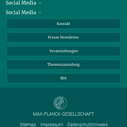
Social Media
Präsident
Social Media
Zahlen und Fakten
Bluesky
Jahresbericht
Mastodon
Facebook
Kontakt
Einkauf
LinkedIn
Instagram
Presse Newsletter
Meldestelle Fehlverhalten
TikTok
YouTube
Netiquette
Veranstaltungen
Themensammlung
RSS
MAX-PLANCK-GESELLSCHAFT
Sitemap
Impressum
Datenschutzhinweis