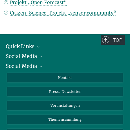
Projekt „Open Forecast“
Citizen-Science-Projekt „sensor.community“
TOP
Quick Links
Social Media
Präsident
Social Media
Zahlen und Fakten
Bluesky
Jahresbericht
Mastodon
Facebook
Kontakt
Einkauf
LinkedIn
Instagram
Presse Newsletter
Meldestelle Fehlverhalten
TikTok
YouTube
Netiquette
Veranstaltungen
Themensammlung