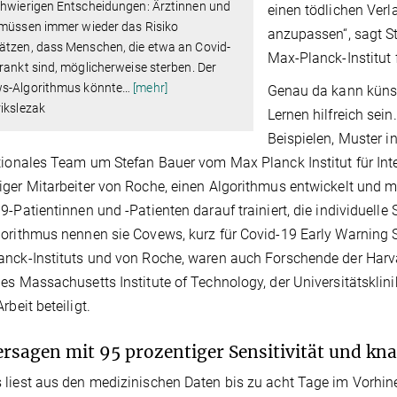
chwierigen Entscheidungen: Ärztinnen und
einen tödlichen Verl
 müssen immer wieder das Risiko
anzupassen“, sagt S
ätzen, dass Menschen, die etwa an Covid-
Max-Planck-Institut 
rankt sind, möglicherweise sterben. Der
s-Algorithmus könnte
…
[mehr]
Genau da kann künst
ikslezak
Lernen hilfreich sei
Beispielen, Muster i
tionales Team um Stefan Bauer vom Max Planck Institut für Int
ger Mitarbeiter von Roche, einen Algorithmus entwickelt und 
9-Patientinnen und -Patienten darauf trainiert, die individuelle
orithmus nennen sie Covews, kurz für Covid-19 Early Warning
nck-Instituts und von Roche, waren auch Forschende der Harva
es Massachusetts Institute of Technology, der Universitätsklin
rbeit beteiligt.
rsagen mit 95 prozentiger Sensitivität und kna
liest aus den medizinischen Daten bis zu acht Tage im Vorhine