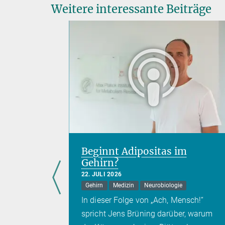
Weitere interessante Beiträge
h nach
Beginnt Adipositas im
ühlt“
Gehirn?
22. JULI 2026
Gehirn
Medizin
Neurobiologie
über
In dieser Folge von „Ach, Mensch!“
ssenschaft
spricht Jens Brüning darüber, warum