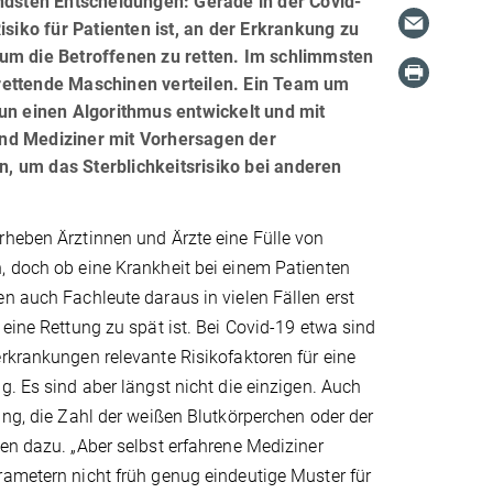
endsten Entscheidungen: Gerade in der Covid-
iko für Patienten ist, an der Erkrankung zu
um die Betroffenen zu retten. Im schlimmsten
rettende Maschinen verteilen. Ein Team um
un einen Algorithmus entwickelt und mit
nd Mediziner mit Vorhersagen der
en, um das Sterblichkeitsrisiko bei anderen
rheben Ärztinnen und Ärzte eine Fülle von
, doch ob eine Krankheit bei einem Patienten
n auch Fachleute daraus in vielen Fällen erst
 eine Rettung zu spät ist. Bei Covid-19 etwa sind
rkrankungen relevante Risikofaktoren für eine
g. Es sind aber längst nicht die einzigen. Auch
ung, die Zahl der weißen Blutkörperchen oder der
en dazu. „Aber selbst erfahrene Mediziner
rametern nicht früh genug eindeutige Muster für