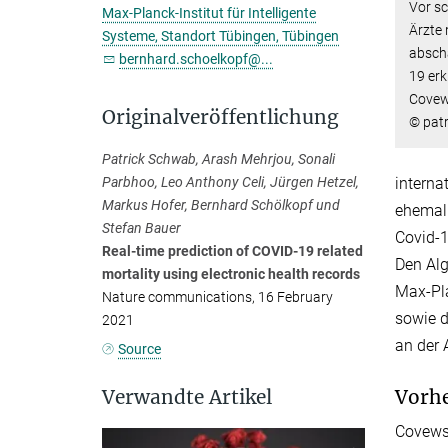
Vor s
Max-Planck-Institut für Intelligente
Ärzte
Systeme, Standort Tübingen, Tübingen
absch
bernhard.schoelkopf@...
19 erk
Covew
Originalveröffentlichung
© patr
Patrick Schwab, Arash Mehrjou, Sonali
interna
Parbhoo, Leo Anthony Celi, Jürgen Hetzel,
Markus Hofer, Bernhard Schölkopf und
ehemali
Stefan Bauer
Covid-1
Real-time prediction of COVID-19 related
Den Alg
mortality using electronic health records
Max-Pla
Nature communications, 16 February
sowie d
2021
an der A
Source
Verwandte Artikel
Vorhe
Covews 