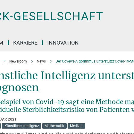
M
KARRIERE
INNOVATION
Newsroom
News
Der Covews-Algorithmus unterstützt Covid-19-St
stliche Intelligenz unters
ognosen
eispiel von Covid-19 sagt eine Methode ma
iduelle Sterblichkeitsrisiko von Patienten
RUAR 2021
Künstliche Intelligenz
Mathematik
Medizin