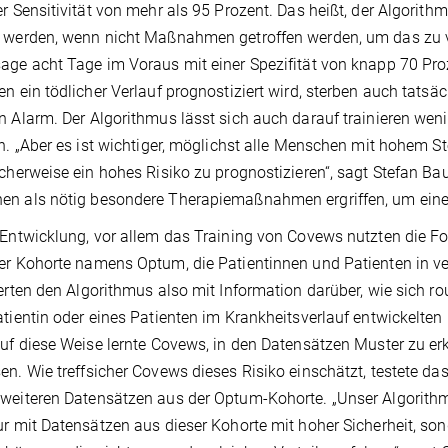
er Sensitivität von mehr als 95 Prozent. Das heißt, der Algorit
 werden, wenn nicht Maßnahmen getroffen werden, um das zu ver
age acht Tage im Voraus mit einer Spezifität von knapp 70 Pr
en ein tödlicher Verlauf prognostiziert wird, sterben auch tatsäc
n Alarm. Der Algorithmus lässt sich auch darauf trainieren weni
en. „Aber es ist wichtiger, möglichst alle Menschen mit hohem Ste
icherweise ein hohes Risiko zu prognostizieren“, sagt Stefan B
en als nötig besondere Therapiemaßnahmen ergriffen, um ein
 Entwicklung, vor allem das Training von Covews nutzten die 
er Kohorte namens Optum, die Patientinnen und Patienten in v
terten den Algorithmus also mit Information darüber, wie sich
atientin oder eines Patienten im Krankheitsverlauf entwickelte
Auf diese Weise lernte Covews, in den Datensätzen Muster zu erk
en. Wie treffsicher Covews dieses Risiko einschätzt, testete d
weiteren Datensätzen aus der Optum-Kohorte. „Unser Algorithmu
ur mit Datensätzen aus dieser Kohorte mit hoher Sicherheit, s