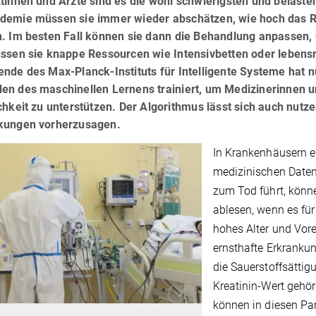
tinnen und Ärzte sind es die wohl schwierigsten und belast
demie müssen sie immer wieder abschätzen, wie hoch das Ris
n. Im besten Fall können sie dann die Behandlung anpassen, 
üssen sie knappe Ressourcen wie Intensivbetten oder lebens
nde des Max-Planck-Instituts für Intelligente Systeme hat n
en des maschinellen Lernens trainiert, um Medizinerinnen u
chkeit zu unterstützen. Der Algorithmus lässt sich auch nutz
kungen vorherzusagen.
In Krankenhäusern e
medizinischen Daten
zum Tod führt, könne
ablesen, wenn es für
hohes Alter und Vore
ernsthafte Erkrankun
die Sauerstoffsättig
Kreatinin-Wert gehör
können in diesen Pa