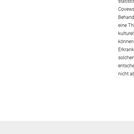
statist
Covews-
Behandl
eine Th
kulture
können 
Erkrank
solche
entsche
nicht a