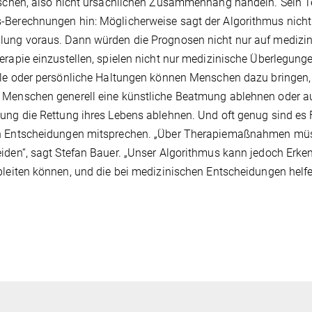
ischen, also nicht ursächlichen Zusammenhang handeln. Sein 
Berechnungen hin: Möglicherweise sagt der Algorithmus nicht d
ung voraus. Dann würden die Prognosen nicht nur auf medizini
erapie einzustellen, spielen nicht nur medizinische Überlegungen
lle oder persönliche Haltungen können Menschen dazu bringen, 
Menschen generell eine künstliche Beatmung ablehnen oder aus
ung die Rettung ihres Lebens ablehnen. Und oft genug sind es 
n Entscheidungen mitsprechen. „Über Therapiemaßnahmen müss
iden“, sagt Stefan Bauer. „Unser Algorithmus kann jedoch Erke
bleiten können, und die bei medizinischen Entscheidungen helf