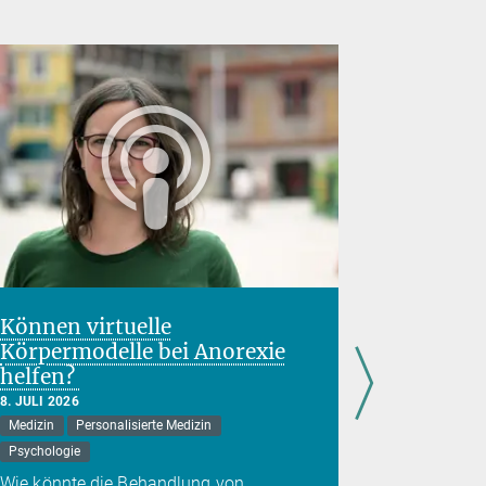
Können virtuelle
Hemmun
Körpermodelle bei Anorexie
Stresspr
helfen?
Folgen 
Kindhei
8. JULI 2026
Medizin
Personalisierte Medizin
7. JULI 2026
Gehirn
Me
Psychologie
Die Auswir
Wie könnte die Behandlung von