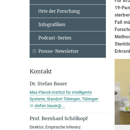
Für Ärz
19-Pan
Orte der Forschung
sterbe
Fall m
Infografiken
Forsche
Method
Podcast-Serien
Sterbli
Erkran
Presse-Newsletter
Kontakt
Dr. Stefan Bauer
Max-Planck-Institut für Intelligente
Systeme, Standort Tübingen, Tübingen
stefan.bauer@...
Prof. Bernhard Schölkopf
Direktor, Empirische Inferenz