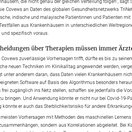
häusern, die nicht genau der gleichen Verteilung folgen“, sagt 
ie Covews an Daten des globalen Gesundheitsnetzwerks TriNet
ische, indische und malayische Patientinnen und Patienten mit
Testfällen aus Krankenhäusern in unterschiedlichen Weltregion
v und spezifisch voraus.
heidungen über Therapien müssen immer Ärzte
Covews zuverlässige Vorhersagen trifft, dürfte es bis zu seine
lche neuen Techniken im Klinikalltag angewendet werden, verge
gt unter anderem daran, dass Daten vielen Krankenhäusern nicht
eeigneten Software auf Basis des Algorithmus besonders hera
frei zugänglich ins Netz stellen, schaffen sie jedenfalls die V
zu bringen. Und Anwendung könnte er nicht nur bei Covid-19-P
g könnte er auch das Sterblichkeitsrisiko für andere Erkrankun
e meisten Vorhersagen mit Methoden des maschinellen Lernens
usammenhängen, sondern aus Korrelationen abgeleitet. Bei Kor