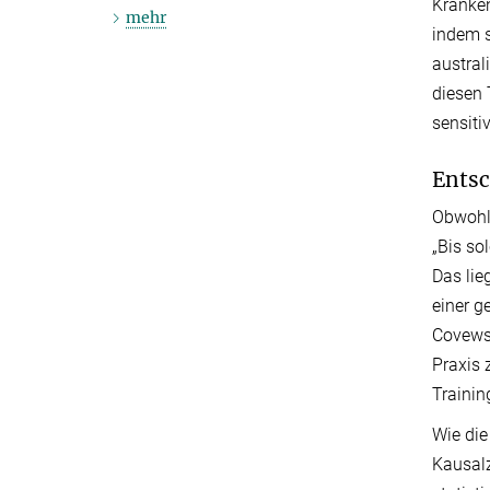
Kranken
mehr
indem s
austral
diesen 
sensiti
Entsc
Obwohl 
„Bis so
Das lie
einer g
Covews 
Praxis 
Trainin
Wie di
Kausalz