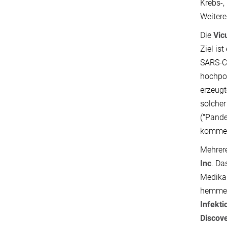
Krebs-,
Weitere
Die
Vic
Ziel is
SARS-Co
hochpot
erzeugt
solcher
("Pande
kommerz
Mehrer
Inc
. Da
Medika
hemmen
Infekti
Discov