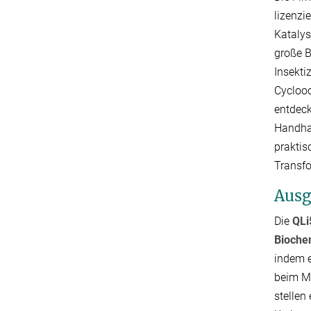
lizenzi
Katalys
große B
Insekti
Cyclooc
entdeck
Handhab
praktis
Transfo
Aus
Die
QLi
Bioche
indem e
beim Mu
stellen