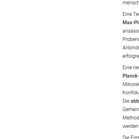
menschl
Eine Te
Max-Pl
ansäss
Proben
Anbindu
erfolgr
Eine ne
Planck-
Mikrosk
Konfoka
Die
abb
Gemein
Method
werden 
Die Fir