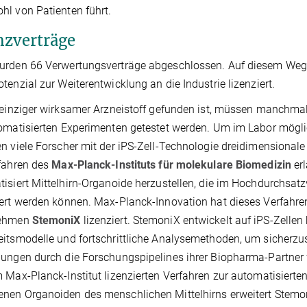
l von Patienten führt.
nzverträge
rden 66 Verwertungsverträge abgeschlossen. Auf diesem Weg 
tenzial zur Weiterentwicklung an die Industrie lizenziert.
 einziger wirksamer Arzneistoff gefunden ist, müssen manchma
omatisierten Experimenten getestet werden. Um im Labor mögli
n viele Forscher mit der iPS-Zell-Technologie dreidimensiona
fahren des
Max-Planck-Instituts für molekulare Biomedizin
erl
isiert Mittelhirn-Organoide herzustellen, die im Hochdurchsatzve
ert werden können. Max-Planck-Innovation hat dieses Verfahr
nehmen
StemoniX
lizenziert. StemoniX entwickelt auf iPS-Zell
itsmodelle und fortschrittliche Analysemethoden, um sicherzus
ungen durch die Forschungspipelines ihrer Biopharma-Partner 
 Max-Planck-Institut lizenzierten Verfahren zur automatisiert
en Organoiden des menschlichen Mittelhirns erweitert Stemon