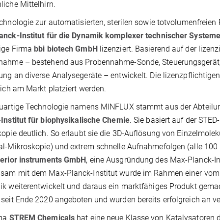
iche Mittelhirn.
chnologie zur automatisierten, sterilen sowie totvolumenfrei
anck-Institut für die Dynamik komplexer technischer System
ige Firma
bbi biotech
GmbH
lizenziert. Basierend auf der lizen
nahme – bestehend aus Probennahme-Sonde, Steuerungsgerät, 
ng an diverse Analysegeräte – entwickelt. Die lizenzpflichtigen
eich am Markt platziert werden.
uartige Technologie namens MINFLUX stammt aus der Abteilun
Institut für biophysikalische Chemie
. Sie basiert auf der STE
opie deutlich. So erlaubt sie die 3D-Auflösung von Einzelmolek
l-Mikroskopie) und extrem schnelle Aufnahmefolgen (alle 100 μ
erior instruments GmbH
, eine Ausgründung des Max-Planck-Ins
sam mit dem Max-Planck-Institut wurde im Rahmen einer vom
ik weiterentwickelt und daraus ein marktfähiges Produkt gem
seit Ende 2020 angeboten und wurden bereits erfolgreich an v
ma
STREM Chemicals
hat eine neue Klasse von Katalysatoren 