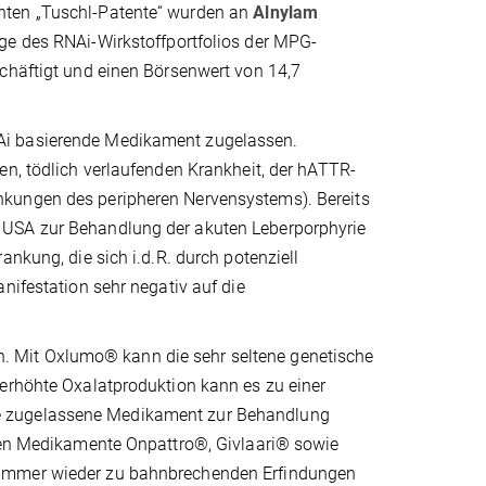
nten „Tuschl-Patente“ wurden an
Alnylam
age des RNAi-Wirkstoffportfolios der MPG-
schäftigt und einen Börsenwert von 14,7
Ai basierende Medikament zugelassen.
en, tödlich verlaufenden Krankheit, der hATTR-
nkungen des peripheren Nervensystems). Bereits
 USA zur Behandlung der akuten Leberporphyrie
ankung, die sich i.d.R. durch potenziell
nifestation sehr negativ auf die
 Mit Oxlumo® kann die sehr seltene genetische
 erhöhte Oxalatproduktion kann es zu einer
e zugelassene Medikament zur Behandlung
chen Medikamente Onpattro®, Givlaari® sowie
 immer wieder zu bahnbrechenden Erfindungen