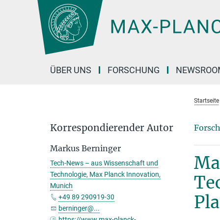
Hauptinhalt
ÜBER UNS
FORSCHUNG
NEWSROO
Startseite
Korrespondierender Autor
Forsch
Markus Berninger
Ma
Tech-News – aus Wissenschaft und
Technologie, Max Planck Innovation,
Te
Munich
Pla
+49 89 290919-30
berninger@...
https://www.max-planck-