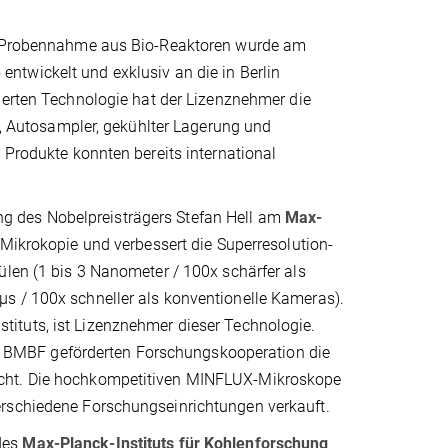
en Probennahme aus Bio-Reaktoren wurde am
e
entwickelt und exklusiv an die in Berlin
zierten Technologie hat der Lizenznehmer die
Autosampler, gekühlter Lagerung und
 Produkte konnten bereits international
g des Nobelpreisträgers Stefan Hell am
Max-
D-Mikrokopie und verbessert die Superresolution-
ülen (1 bis 3 Nanometer / 100x schärfer als
s / 100x schneller als konventionelle Kameras).
tituts, ist Lizenznehmer dieser Technologie.
 BMBF geförderten Forschungskooperation die
acht. Die hochkompetitiven MINFLUX-Mikroskope
erschiedene Forschungseinrichtungen verkauft.
des
Max-Planck-Instituts für Kohlenforschung