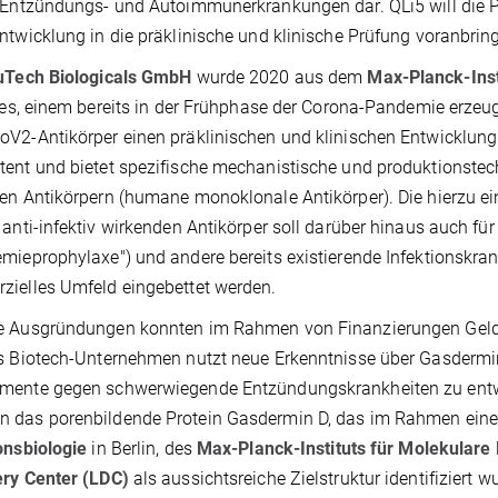
 Entzündungs- und Autoimmunerkrankungen dar. QLi5 will die P
ntwicklung in die präklinische und klinische Prüfung voranbrin
uTech Biologicals GmbH
wurde 2020 aus dem
Max-Planck-Inst
t es, einem bereits in der Frühphase der Corona-Pandemie erzeu
V2-Antikörper einen präklinischen und klinischen Entwicklungs
ent und bietet spezifische mechanistische und produktionste
en Antikörpern (humane monoklonale Antikörper). Die hierzu ei
 anti-infektiv wirkenden Antikörper soll darüber hinaus auch f
mieprophylaxe") und andere bereits existierende Infektionskran
ielles Umfeld eingebettet werden.
e Ausgründungen konnten im Rahmen von Finanzierungen Gelde
s Biotech-Unternehmen nutzt neue Erkenntnisse über Gasder
mente gegen schwerwiegende Entzündungskrankheiten zu entwi
 das porenbildende Protein Gasdermin D, das im Rahmen eine
onsbiologie
in Berlin, des
Max-Planck-Instituts für Molekulare 
ery Center (LDC)
als aussichtsreiche Zielstruktur identifiziert w