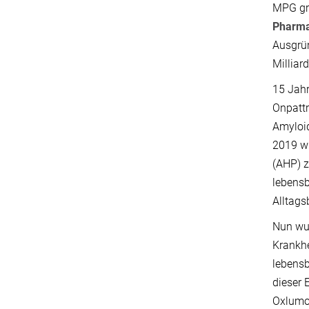
MPG gru
Pharma
Ausgrün
Milliar
15 Jah
Onpattr
Amyloid
2019 wu
(AHP) z
lebensb
Alltags
Nun wu
Krankhe
lebens
dieser 
Oxlumo