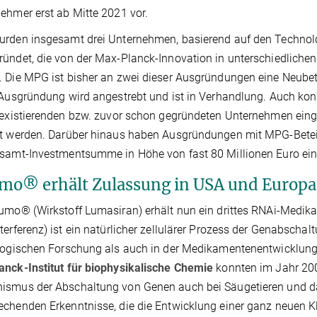
ehmer erst ab Mitte 2021 vor.
rden insgesamt drei Unternehmen, basierend auf den Technol
ündet, die von der Max-Planck-Innovation in unterschiedliche
 Die MPG ist bisher an zwei dieser Ausgründungen eine Neubet
 Ausgründung wird angestrebt und ist in Verhandlung. Auch kon
 existierenden bzw. zuvor schon gegründeten Unternehmen eing
kt werden. Darüber hinaus haben Ausgründungen mit MPG-Betei
esamt-Investmentsumme in Höhe von fast 80 Millionen Euro ei
mo® erhält Zulassung in USA und Europa
umo® (Wirkstoff Lumasiran) erhält nun ein drittes RNAi-Medik
terferenz) ist ein natürlicher zellulärer Prozess der Genabscha
ologischen Forschung als auch in der Medikamentenentwicklun
nck-Institut für biophysikalische Chemie
konnten im Jahr 2000
smus der Abschaltung von Genen auch bei Säugetieren und da
chenden Erkenntnisse, die die Entwicklung einer ganz neuen K