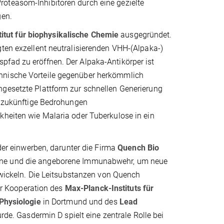
roteasom-Inhibitoren durch eine gezielte
gen.
itut für biophysikalische Chemie
ausgegründet.
gten exzellent neutralisierenden VHH-(Alpaka-)
pfad zu eröffnen. Der Alpaka-Antikörper ist
chnische Vorteile gegenüber herkömmlich
ngesetzte Plattform zur schnellen Generierung
ür zukünftige Bedrohungen
kheiten wie Malaria oder Tuberkulose in ein
r einwerben, darunter die Firma
Quench Bio
mine und die angeborene Immunabwehr, um neue
ckeln. Die Leitsubstanzen von Quench
r Kooperation des
Max-Planck-Instituts für
Physiologie
in Dortmund und des
Lead
urde. Gasdermin D spielt eine zentrale Rolle bei