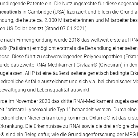
ndlegende Patente ein. Die Nutzungsrechte für diese sogenan
ceuticals
in Cambridge (USA) lizenziert und bilden die Grundl
dung, die heute ca. 2.000 Mitarbeiterinnen und Mitarbeiter be
den US-Dollar besitzt (Stand 07.01.2021).
re nach Firmengründung wurde 2018 das weltweit erste auf RN
o® (Patisiran) ermöglicht erstmals die Behandlung einer selten
ose. Diese führt zu schwerwiegenden Polyneuropathien (Erkra
rde das zweite RNAi-Medikament Givlaari® (Givosiran) in den
ugelassen. AHP ist eine äußerst seltene genetisch bedingte Erkr
edrohliche Anfälle auszeichnet und sich v.a. bei chronischer Ma
bewältigung und Lebensqualität auswirkt.
rde im November 2020 das dritte RNAi-Medikament zugelassen.
it “primäre Hyperoxalurie Typ 1” behandelt werden. Durch eine
bedrohlichen Nierenerkrankung kommen. Oxlumo® ist das erst
Erkrankung. Die Erkenntnisse zu RNAi sowie die drei erfolgrei
® sind ein Beleg dafür, wie die Grundlagenforschung der MPG