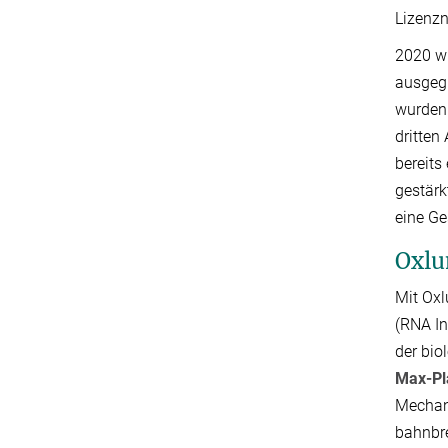
Lizenzn
2020 wu
ausgegr
wurden.
dritten
bereits
gestär
eine G
Oxlu
Mit Oxl
(RNA In
der bi
Max-Pla
Mechani
bahnbre