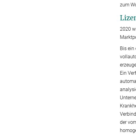
zum Woh
Lize
2020 wu
Marktpo
Bis ein
vollaut
erzeuge
Ein Ver
automat
analysi
Unter
Krankhe
Verbind
der vom
homogen