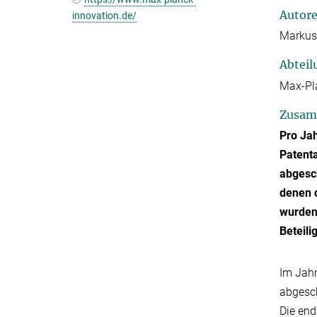
Autor
innovation.de/
Markus
Abteil
Max-Pl
Zusam
Pro Jah
Patenta
abgesc
denen 
wurden 
Beteili
Im Jahr
abgesch
Die end