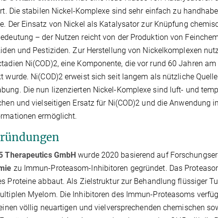
ert. Die stabilen Nickel-Komplexe sind sehr einfach zu handhab
e. Der Einsatz von Nickel als Katalysator zur Knüpfung chemis
edeutung – der Nutzen reicht von der Produktion von Feinchemi
ziden und Pestiziden. Zur Herstellung von Nickelkomplexen nutzt
tadien Ni(COD)2, eine Komponente, die vor rund 60 Jahren am 
t wurde. Ni(COD)2 erweist sich seit langem als nützliche Quelle
ung. Die nun lizenzierten Nickel-Komplexe sind luft- und tempe
chen und vielseitigen Ersatz für Ni(COD)2 und die Anwendung im 
rmationen ermöglicht.
gründungen
5 Therapeutics GmbH
wurde 2020 basierend auf Forschungse
mie
zu Immun-Proteasom-Inhibitoren gegründet. Das Proteasom sp
s Proteine abbaut. Als Zielstruktur zur Behandlung flüssiger Tum
ltiplen Myelom. Die Inhibitoren des Immun-Proteasoms verfüg
 einen völlig neuartigen und vielversprechenden chemischen 