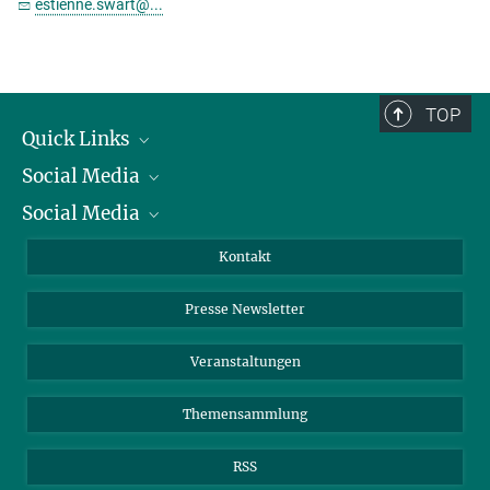
estienne.swart@...
TOP
Quick Links
Social Media
Präsident
Social Media
Zahlen und Fakten
Bluesky
Jahresbericht
Mastodon
Facebook
Kontakt
Einkauf
LinkedIn
Instagram
Presse Newsletter
Meldestelle Fehlverhalten
TikTok
YouTube
Netiquette
Veranstaltungen
Themensammlung
RSS