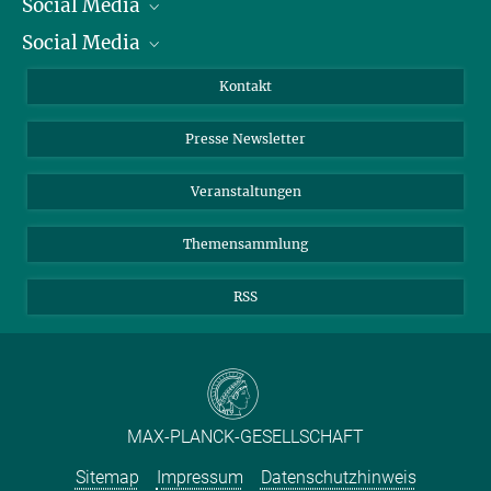
Social Media
Präsident
Social Media
Zahlen und Fakten
Bluesky
Jahresbericht
Mastodon
Facebook
Kontakt
Einkauf
LinkedIn
Instagram
Presse Newsletter
Meldestelle Fehlverhalten
TikTok
YouTube
Netiquette
Veranstaltungen
Themensammlung
RSS
MAX-PLANCK-GESELLSCHAFT
Sitemap
Impressum
Datenschutzhinweis