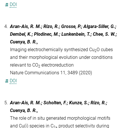
DOI
4.
Aran-Ais, R. M.; Rizo, R.; Grosse, P.; Algara-Siller, G.;
Dembel, K.; Plodinec, M.; Lunkenbein, T.; Chee, S. W.;
Cuenya, B. R.,
Imaging electrochemically synthesized Cu
O cubes
2
and their morphological evolution under conditions
relevant to CO
electroreduction
2
Nature Communications 11, 3489 (2020)
DOI
5.
Aran-Ais, R. M.; Scholten, F.; Kunze, S.; Rizo, R.;
Cuenya, B. R.,
The role of in situ generated morphological motifs
and Cu(i) species in C
product selectivity during
2+