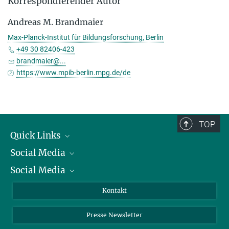
Korrespondierender Autor
Andreas M. Brandmaier
Max-Planck-Institut für Bildungsforschung, Berlin
+49 30 82406-423
brandmaier@...
https://www.mpib-berlin.mpg.de/de
TOP
Quick Links
Social Media
Präsident
Social Media
Zahlen und Fakten
Bluesky
Jahresbericht
Mastodon
Facebook
Kontakt
Einkauf
LinkedIn
Instagram
Presse Newsletter
Meldestelle Fehlverhalten
TikTok
YouTube