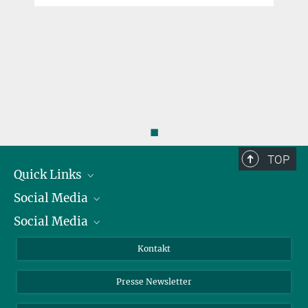
◼
TOP
Quick Links
Social Media
Präsident
Social Media
Zahlen und Fakten
Bluesky
Jahresbericht
Mastodon
Facebook
Kontakt
Einkauf
LinkedIn
Instagram
Presse Newsletter
Meldestelle Fehlverhalten
TikTok
YouTube