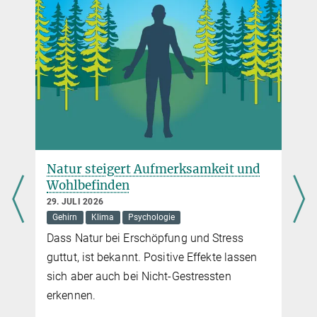
Max-Planck-Institut für Bildungsforschung, Berlin
+49 30 82406-251
krutsch@...
Natur steigert Aufmerksamkeit und
Wohlbefinden
29. JULI 2026
Gehirn
Klima
Psychologie
Dass Natur bei Erschöpfung und Stress
guttut, ist bekannt. Positive Effekte lassen
sich aber auch bei Nicht-Gestressten
erkennen.