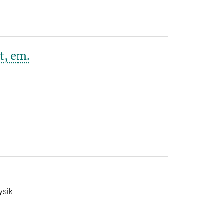
t, em.
ysik