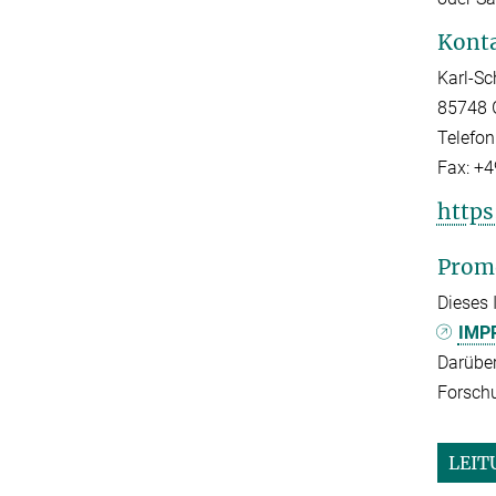
Kont
Karl-Sc
85748 
Telefon
Fax:
+4
http
Prom
Dieses 
IMPR
Darüber
Forsch
LEIT