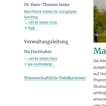
Dr. Hans-Thomas Janka
Max-Planck-Institut für Astrophysik,
Garching
+49 89 30000-2228
thj@...
Verwaltungsleitung
Max
Pia Fischhaber
+49 89 30000-3304
Die Arb
pia.fischhaber@...
ausgeri
auf Hoc
Wissenschaftliche Publikationen
Phänome
Struktu
anfängl
entwick
oder Sa