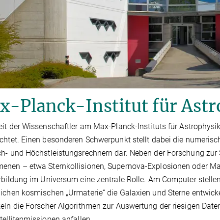
-Planck-Institut für Astr
eit der Wissenschaftler am Max-Planck-Instituts für Astrophysi
chtet. Einen besonderen Schwerpunkt stellt dabei die numeris
h- und Höchstleistungsrechnern dar. Neben der Forschung zu
nen – etwa Sternkollisionen, Supernova-Explosionen oder Mat
rbildung im Universum eine zentrale Rolle. Am Computer stellen
ichen kosmischen „Urmaterie“ die Galaxien und Sterne entwicke
eln die Forscher Algorithmen zur Auswertung der riesigen Dat
tellitenmissionen anfallen.