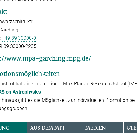
akt
hwarzschild-Str. 1
Garching
:
+49 89 30000-0
9 89 30000-2235
s://www.mpa-garching.mpg.de/
otionsmöglichkeiten
Institut hat eine International Max Planck Research School (IM
S on Astrophysics
 hinaus gibt es die Möglichkeit zur individuellen Promotion bei
ungsgruppen.
UNG
AUS DEM MPI
MEDIEN
STE