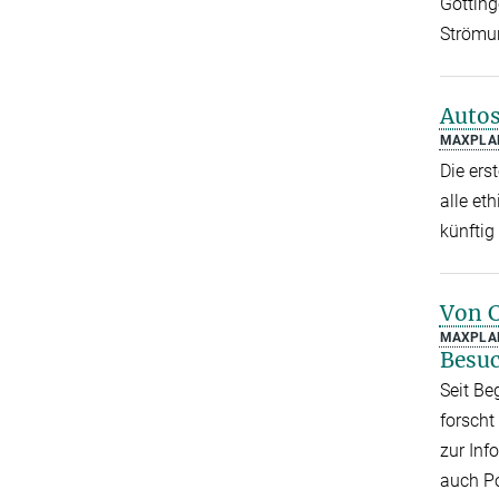
Götting
Strömun
Autos
MAXPLA
Die ers
alle et
künftig
Von C
MAXPLAN
Besuc
Seit Be
forscht
zur Inf
auch Po