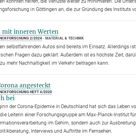
en könnten helfen, die Verluste weiter zu minimieren. Die Unt
gsforschung in Göttingen an, die zur Gründung des Instituts v
 mit inneren Werten
NCKFORSCHUNG 2/2024
MATERIAL & TECHNIK
ten selbstfahrenden Autos sind bereits im Einsatz. Allerdings is
hischen Fragen dazu geklärt. Außerdem ist es höchste Zeit, da
 zu mehr Nachhaltigkeit im Verkehr beitragen kann.
orona angesteckt
CKFORSCHUNG HEFT 4/2020
h bei
ginn der Corona-Epidemie in Deutschland hat sich das Leben v
 die Leiterin einer Forschungsgruppe am Max-Planck-Institut fu
ormationsverarbeitung im Gehirn, sondern auch zur Ausbreitung
litikberatung, Interviews und Auftritte im Fernsehen.