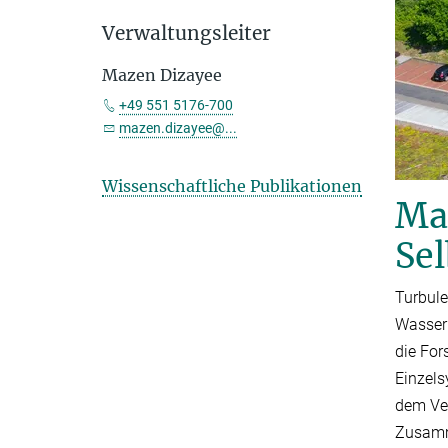
Verwaltungsleiter
Mazen Dizayee
+49 551 5176-700
mazen.dizayee@...
Wissenschaftliche Publikationen
Ma
Sel
Turbule
Wasser 
die For
Einzel
dem Ver
Zusamme