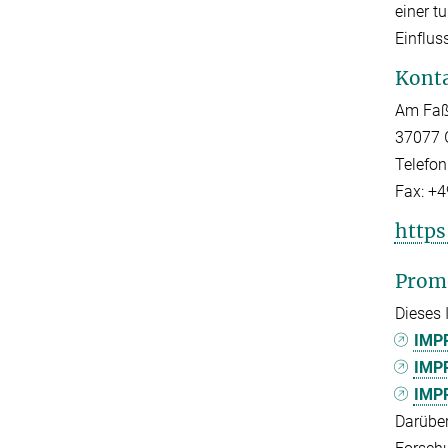
einer t
Einflus
Kont
Am Faß
37077 
Telefon
Fax:
+4
https
Prom
Dieses 
IMPR
IMPR
IMPR
Darüber