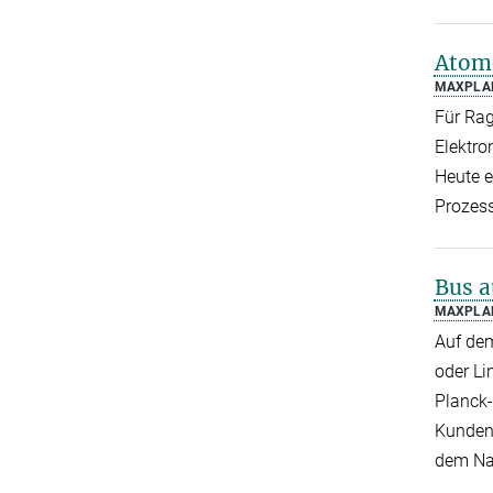
Atome
MAXPLAN
Für Rag
Elektro
Heute e
Prozess
Bus a
MAXPLAN
Auf de
oder Li
Planck-
Kunden 
dem Na