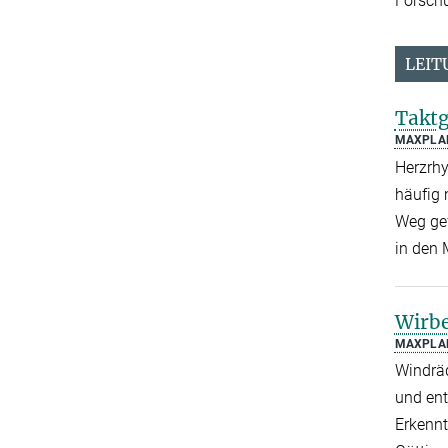
Forsch
LEIT
Taktg
MAXPLA
Herzrhy
häufig 
Weg gef
in den 
Wirbe
MAXPLA
Windräd
und ent
Erkennt