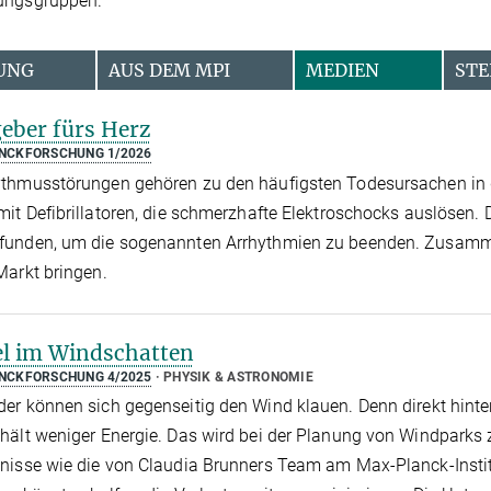
ungsgruppen.
UNG
AUS DEM MPI
MEDIEN
STE
eber fürs Herz
NCKFORSCHUNG 1/2026
thmusstörungen gehören zu den häufigsten Todesursachen in d
mit Defibrillatoren, die schmerzhafte Elektroschocks auslösen. 
unden, um die sogenannten Arrhythmien zu beenden. Zusammen m
Markt bringen.
l im Windschatten
NCKFORSCHUNG 4/2025
PHYSIK & ASTRONOMIE
er können sich gegenseitig den Wind klauen. Denn direkt hinte
hält weniger Energie. Das wird bei der Planung von Windparks z
nisse wie die von Claudia Brunners Team am Max-Planck-Instit