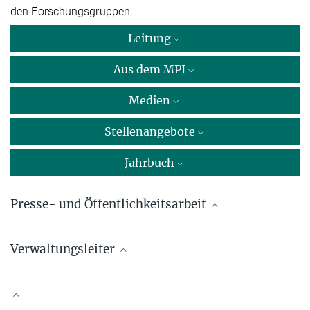
den Forschungsgruppen.
Leitung
Aus dem MPI
Medien
Stellenangebote
Jahrbuch
Presse- und Öffentlichkeitsarbeit
Dr. Manuel Maidorn
Verwaltungsleiter
Max-Planck-Institut für Dynamik und Selbstorganisation, Göttingen
+49 551 5176-668
Mazen Dizayee
presse@...
+49 551 5176-700