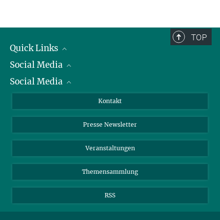
Wissenschaftliche Publikationen
mazen.dizayee@...
TOP
Quick Links
Social Media
Präsident
Social Media
Zahlen und Fakten
Bluesky
Jahresbericht
Mastodon
Facebook
Kontakt
Einkauf
LinkedIn
Instagram
Presse Newsletter
Meldestelle Fehlverhalten
TikTok
YouTube
Netiquette
Veranstaltungen
Themensammlung
RSS