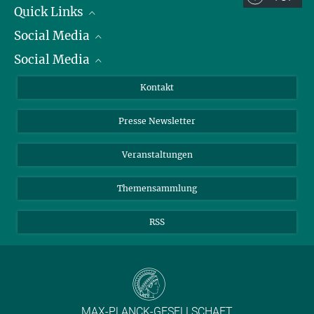
Quick Links
Social Media
Präsident
Social Media
Zahlen und Fakten
Bluesky
Jahresbericht
Mastodon
Facebook
Kontakt
Einkauf
LinkedIn
Instagram
Presse Newsletter
Meldestelle Fehlverhalten
TikTok
YouTube
Netiquette
Veranstaltungen
Themensammlung
RSS
MAX-PLANCK-GESELLSCHAFT