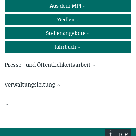
Aus dem MPI
Medien
Stellenangebote
Jahrbuch
Presse- und Öffentlichkeitsarbeit
Christiane Kofri
Verwaltungsleitung
Referentin Presse- und Öffentlichkeitsarbeit
Max-Planck-Institut für Politik- und Sozialwissenschaft, Göttingen
Hinnerk Kärcher
+49 551 4956-127
Max-Planck-Institut für Politik- und Sozialwissenschaft, Göttingen
chris.kofri@...
Wissenschaftliche Publikationen
+49 551 4956-121
hinnerk.kaercher@...
TOP