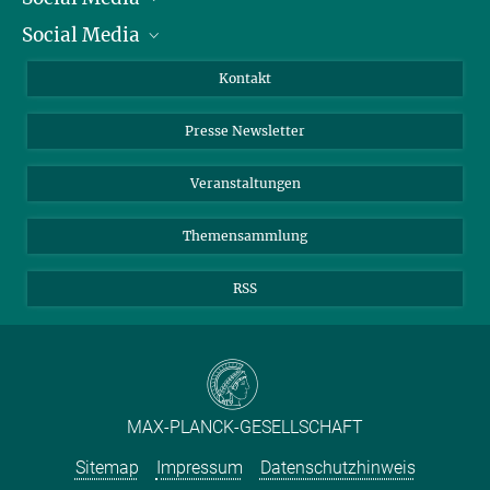
Social Media
Zahlen und Fakten
Bluesky
Jahresbericht
Mastodon
Facebook
Kontakt
Einkauf
LinkedIn
Instagram
Presse Newsletter
Meldestelle Fehlverhalten
TikTok
YouTube
Netiquette
Veranstaltungen
Themensammlung
RSS
MAX-PLANCK-GESELLSCHAFT
Sitemap
Impressum
Datenschutzhinweis