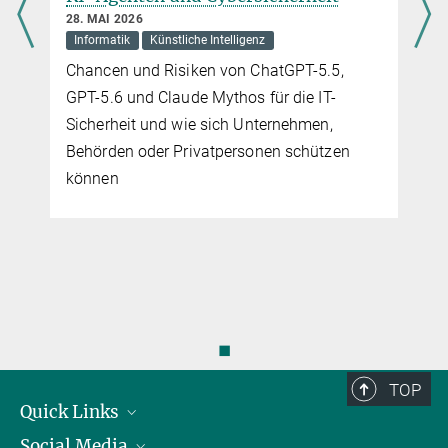
28. MAI 2026
Informatik
Künstliche Intelligenz
Chancen und Risiken von ChatGPT-5.5,
GPT-5.6 und Claude Mythos für die IT-
Sicherheit und wie sich Unternehmen,
Behörden oder Privatpersonen schützen
können
◼
TOP
Quick Links
Social Media
Präsident