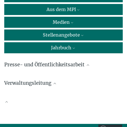
Aus dem MPI
Medien
Stellenangebote
Jahrbuch
Presse- und Öffentlichkeitsarbeit
Dr. Hansjakob Ziemer
Verwaltungsleitung
Leiter Kooperation und Kommunikation
Max-Planck-Institut für Wissenschaftsgeschichte, Berlin
Katja Henning-Hofmann
+49 30 22667-242
Max-Planck-Institut für Wissenschaftsgeschichte, Berlin
hjziemer@...
Wissenschaftliche Publikationen
+49 30 22667-239
khhofmann@...
Stephanie Hood