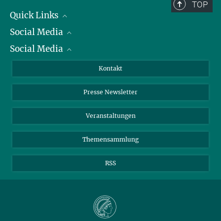
TOP
Kommunikation
Quick Links
Max-Planck-Institut für Wissenschaftsgeschichte, Berlin
Social Media
Präsident
+49 30 22667-315
shood@...
Social Media
Zahlen und Fakten
Bluesky
Jahresbericht
Mastodon
Facebook
Kontakt
Einkauf
LinkedIn
Instagram
Presse Newsletter
Meldestelle Fehlverhalten
TikTok
YouTube
Netiquette
Veranstaltungen
Themensammlung
RSS