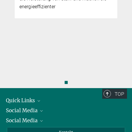
energieeffizienter
◼
TOP
Quick Links
Social Media
Präsident
Social Media
Zahlen und Fakten
Bluesky
Jahresbericht
Mastodon
Facebook