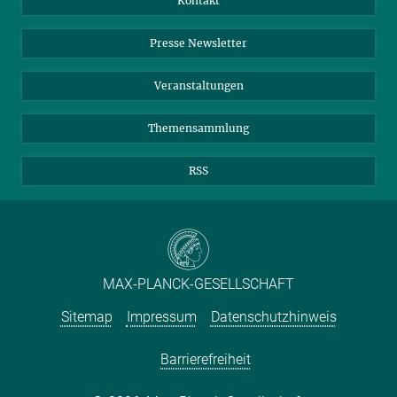
Kontakt
Einkauf
LinkedIn
Instagram
Presse Newsletter
Meldestelle Fehlverhalten
TikTok
YouTube
Netiquette
Veranstaltungen
Themensammlung
RSS
MAX-PLANCK-GESELLSCHAFT
Sitemap
Impressum
Datenschutzhinweis
Barrierefreiheit