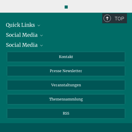
◼
TOP
Quick Links
Social Media
Präsident
Social Media
Zahlen und Fakten
Bluesky
Jahresbericht
Mastodon
Facebook
Kontakt
Einkauf
LinkedIn
Instagram
Presse Newsletter
Meldestelle Fehlverhalten
TikTok
YouTube
Netiquette
Veranstaltungen
Themensammlung
RSS