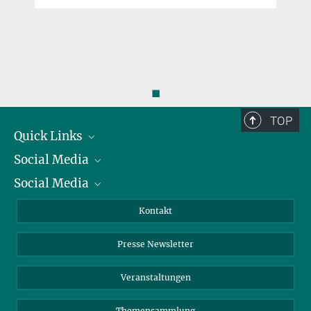
faspetsb@...
◼
TOP
Quick Links
Social Media
Präsident
Social Media
Zahlen und Fakten
Bluesky
Jahresbericht
Mastodon
Facebook
Kontakt
Einkauf
LinkedIn
Instagram
Presse Newsletter
Meldestelle Fehlverhalten
TikTok
YouTube
Netiquette
Veranstaltungen
Themensammlung