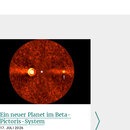
Ein neuer Planet im Beta-
Schwing
Pictoris-System
Strahlu
Sonnent
17. JULI 2026