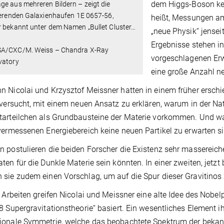
dem Higgs-Boson ke
e aus mehreren Bildern – zeigt die
ierenden Galaxienhaufen 1E 0657-56,
heißt, Messungen am
 bekannt unter dem Namen „Bullet Cluster
…
„neue Physik“ jensei
Ergebnisse stehen i
A/CXC/M. Weiss – Chandra X-Ray
vorgeschlagenen Erw
vatory
eine große Anzahl ne
 Nicolai und Krzysztof Meissner hatten in einem früher erschien
 versucht, mit einem neuen Ansatz zu erklären, warum in der Nat
tarteilchen als Grundbausteine der Materie vorkommen. Und w
vermessenen Energiebereich keine neuen Partikel zu erwarten si
 postulieren die beiden Forscher die Existenz sehr massereich
ten für die Dunkle Materie sein könnten. In einer zweiten, jetz
sie zudem einen Vorschlag, um auf die Spur dieser Gravitino
n Arbeiten greifen Nicolai und Meissner eine alte Idee des Nobe
8 Supergravitationstheorie“ basiert. Ein wesentliches Element i
onale Symmetrie, welche das beobachtete Spektrum der bekann