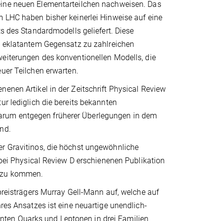
ine neuen Elementarteilchen nachweisen. Das
 LHC haben bisher keinerlei Hinweise auf eine
ts des Standardmodells geliefert. Diese
n eklatantem Gegensatz zu zahlreichen
eiterungen des konventionellen Modells, die
uer Teilchen erwarten.
enen Artikel in der Zeitschrift Physical Review
ur lediglich die bereits bekannten
arum entgegen früherer Überlegungen in dem
nd.
er Gravitinos, die höchst ungewöhnliche
t bei Physical Review D erschienenen Publikation
s zu kommen.
lpreisträgers Murray Gell-Mann auf, welche auf
hres Ansatzes ist eine neuartige unendlich-
ten Quarks und Leptonen in drei Familien