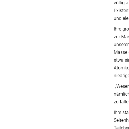
völlig 
Existen
und ele
Ihre gr
zur Mas
unserer
Masse d
etwa ei
Atomker
niedrige
„Wesent
nämlich
zerfall
Ihre st
Seltenh
Teilche