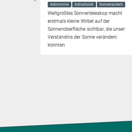
Astronomie
Astrophysik
Sonnensystem
Weltgrößtes Sonnenteleskop macht
tungen,
erstmals kleine Wirbel auf der
k-
Sonnenoberfläche sichtbar, die unser
idende
Verständnis der Sonne verändern
Citizen-
könnten