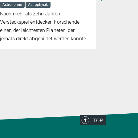
Astronomie
Astrophysik
9. JULI 2026
Astronomie
Nach mehr als zehn Jahren
Die Sunrise
Versteckspiel entdecken Forschende
komplett n
einen der leichtesten Planeten, der
auf der Son
jemals direkt abgebildet werden konnte
Daten liege
TOP