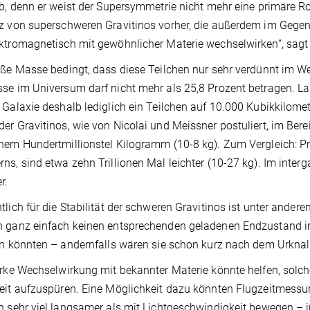
ab, denn er weist der Supersymmetrie nicht mehr eine primäre Ro
z von superschweren Gravitinos vorher, die außerdem im Gege
ktromagnetisch mit gewöhnlicher Materie wechselwirken“, sagt 
oße Masse bedingt, dass diese Teilchen nur sehr verdünnt im We
se im Universum darf nicht mehr als 25,8 Prozent betragen. 
 Galaxie deshalb lediglich ein Teilchen auf 10.000 Kubikkilomet
er Gravitinos, wie von Nicolai und Meissner postuliert, im Bere
nem Hundertmillionstel Kilogramm (10-8 kg). Zum Vergleich: P
ns, sind etwa zehn Trillionen Mal leichter (10-27 kg). Im inter
r.
lich für die Stabilität der schweren Gravitinos ist unter andere
 ganz einfach keinen entsprechenden geladenen Endzustand im
en könnten – andernfalls wären sie schon kurz nach dem Urkna
arke Wechselwirkung mit bekannter Materie könnte helfen, solch
eit aufzuspüren. Eine Möglichkeit dazu könnten Flugzeitmessun
n sehr viel langsamer als mit Lichtgeschwindigkeit bewegen –