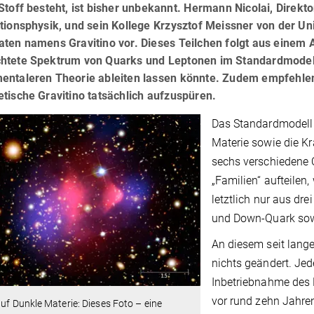
Stoff besteht, ist bisher unbekannt. Hermann Nicolai, Direk
ationsphysik, und sein Kollege Krzysztof Meissner von der U
ten namens Gravitino vor. Dieses Teilchen folgt aus einem An
htete Spektrum von Quarks und Leptonen im Standardmodell 
entaleren Theorie ableiten lassen könnte. Zudem empfehlen
tische Gravitino tatsächlich aufzuspüren.
Das Standardmodell 
Materie sowie die K
sechs verschiedene Q
„Familien“ aufteilen
letztlich nur aus dr
und Down-Quark sowi
An diesem seit lange
nichts geändert. Jed
Inbetriebnahme des 
vor rund zehn Jahre
auf Dunkle Materie: Dieses Foto – eine