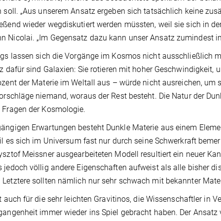
n soll. „Aus unserem Ansatz ergeben sich tatsächlich keine zusä
eßend wieder wegdiskutiert werden müssten, weil sie sich in de
 Nicolai. „Im Gegensatz dazu kann unser Ansatz zumindest im 
ngs lassen sich die Vorgänge im Kosmos nicht ausschließlich m
iz dafür sind Galaxien: Sie rotieren mit hoher Geschwindigkeit, 
ozent der Materie im Weltall aus – würde nicht ausreichen, um
Vorschläge niemand, woraus der Rest besteht. Die Natur der Dunk
 Fragen der Kosmologie.
ängigen Erwartungen besteht Dunkle Materie aus einem Element
eil es sich im Universum fast nur durch seine Schwerkraft bem
ysztof Meissner ausgearbeiteten Modell resultiert ein neuer Kan
 jedoch völlig andere Eigenschaften aufweist als alle bisher d
Letztere sollten nämlich nur sehr schwach mit bekannter Mate
lt auch für die sehr leichten Gravitinos, die Wissenschaftler in
gangenheit immer wieder ins Spiel gebracht haben. Der Ansatz