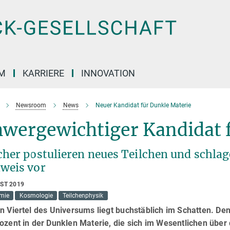
M
KARRIERE
INNOVATION
Newsroom
News
Neuer Kandidat für Dunkle Materie
hwergewichtiger Kandidat 
cher postulieren neues Teilchen und schla
weis vor
UST 2019
mie
Kosmologie
Teilchenphysik
in Viertel des Universums liegt buchstäblich im Schatten. 
ozent in der Dunklen Materie, die sich im Wesentlichen übe