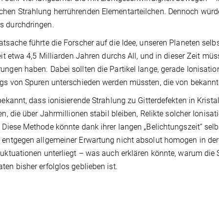
hen Strahlung herrührenden Elementarteilchen. Dennoch würde
s durchdringen.
atsache führte die Forscher auf die Idee, unseren Planeten selb
seit etwa 4,5 Milliarden Jahren durchs All, und in dieser Zeit m
ungen haben. Dabei sollten die Partikel lange, gerade Ionisati
ngs von Spuren unterschieden werden müssten, die von bekannt
 bekannt, dass ionisierende Strahlung zu Gitterdefekten in Kristall
len, die über Jahrmillionen stabil bleiben, Relikte solcher Ion
. Diese Methode könnte dank ihrer langen „Belichtungszeit“ sel
 entgegen allgemeiner Erwartung nicht absolut homogen in der G
luktuationen unterliegt – was auch erklären könnte, warum die
ten bisher erfolglos geblieben ist.