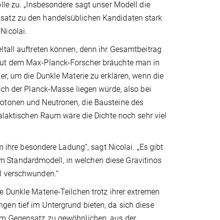
lle zu. „Insbesondere sagt unser Modell die
nsatz zu den handelsüblichen Kandidaten stark
Nicolai.
ltall auftreten können, denn ihr Gesamtbeitrag
Laut dem Max-Planck-Forscher bräuchte man in
er, um die Dunkle Materie zu erklären, wenn die
ich der Planck-Masse liegen würde, also bei
rotonen und Neutronen, die Bausteine des
galaktischen Raum wäre die Dichte noch sehr viel
m ihre besondere Ladung“, sagt Nicolai. „Es gibt
 Standardmodell, in welchen diese Gravitinos
ll verschwunden.“
e Dunkle Materie-Teilchen trotz ihrer extremen
gen tief im Untergrund bieten, da sich diese
 im Gegensatz zu gewöhnlichen, aus der