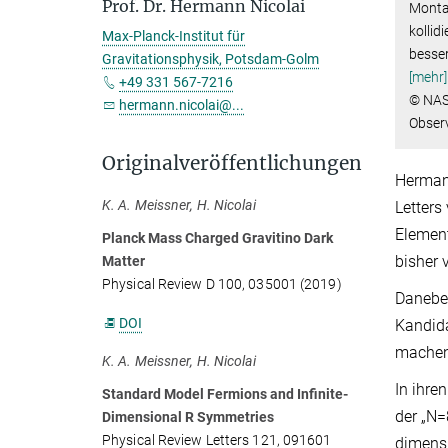
Prof. Dr. Hermann Nicolai
Montag
kollid
Max-Planck-Institut für
besser
Gravitationsphysik, Potsdam-Golm
[mehr]
+49 331 567-7216
© NAS
hermann.nicolai@...
Obser
Originalveröffentlichungen
Hermann
K. A. Meissner, H. Nicolai
Letters
Elemen
Planck Mass Charged Gravitino Dark
bisher 
Matter
Physical Review D 100, 035001 (2019)
Daneben
DOI
Kandida
machen 
K. A. Meissner, H. Nicolai
In ihre
Standard Model Fermions and Infinite-
der „N=
Dimensional R Symmetries
Physical Review Letters 121, 091601
dimensi