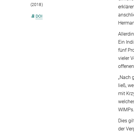
(2018)
erkläre
anschli
DOI
Hermann
Allerdi
Ein Ind
fünf Pr
vieler 
offenen
„Nach g
ließ, w
mit Krz
welches
WIMPs. 
Dies gi
der Ver