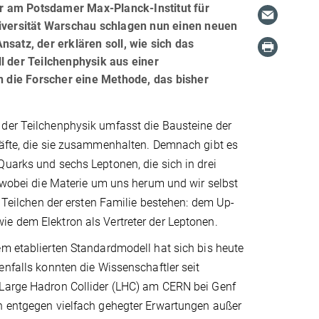
tor am Potsdamer Max-Planck-Institut für
niversität Warschau schlagen nun einen neuen
satz, der erklären soll, wie sich das
der Teilchenphysik aus einer
 die Forscher eine Methode, das bisher
der Teilchenphysik umfasst die Bausteine der
räfte, die sie zusammenhalten. Demnach gibt es
uarks und sechs Leptonen, die sich in drei
, wobei die Materie um uns herum und wir selbst
ei Teilchen der ersten Familie bestehen: dem Up-
e dem Elektron als Vertreter der Leptonen.
m etablierten Standardmodell hat sich bis heute
enfalls konnten die Wissenschaftler seit
Large Hadron Collider (LHC) am CERN bei Genf
n entgegen vielfach gehegter Erwartungen außer