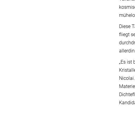
kosmisc
mühelo
Diese T
fliegt 
durchdr
allerdi
„Es ist
Kristal
Nicolai
Materie
Dichtef
Kandida