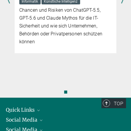
Informatik
Künstliche Intelligenz
Chancen und Risiken von ChatGPT-5.5,
GPT-5.6 und Claude Mythos für die IT-
Sicherheit und wie sich Unternehmen,
Behörden oder Privatpersonen schützen
können
◼
TOP
Quick Links
Social Media
Präsident
Social Media
Zahlen und Fakten
Bluesky