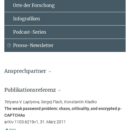
Orte der Forschung
Infografiken
Podcast-Serien
Presse-Newsletter
Ansprechpartner
Dr. Sergej Flach
Publikationsreferenz
Max-Planck-Institut für Physik komplexer Systeme, Dresden
+49 351 871-2103
Tetyana V. Laptyeva, Sergej Flach, Konstantin Kladko
flach@...
The weak password problem: chaos, criticality, and encrypted p-
CAPTCHAs
arXiv:1103.6219v1, 31. März 2011