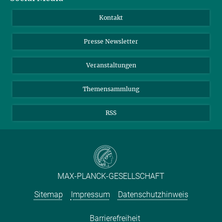
Jahresbericht
Mastodon
Facebook
Kontakt
Einkauf
LinkedIn
Instagram
Presse Newsletter
Meldestelle Fehlverhalten
TikTok
YouTube
Netiquette
Veranstaltungen
Themensammlung
RSS
MAX-PLANCK-GESELLSCHAFT
Sitemap
Impressum
Datenschutzhinweis
Barrierefreiheit