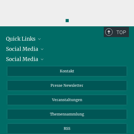
◼
TOP
Quick Links
Social Media
Präsident
Social Media
Zahlen und Fakten
Bluesky
Jahresbericht
Mastodon
Facebook
Kontakt
Einkauf
LinkedIn
Instagram
Presse Newsletter
Meldestelle Fehlverhalten
TikTok
YouTube
Netiquette
Veranstaltungen
Themensammlung
RSS