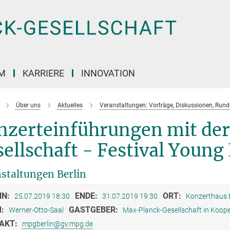
M
KARRIERE
INNOVATION
Über uns
Aktuelles
Veranstaltungen: Vorträge, Diskussionen, Run
nzerteinführungen mit de
ellschaft - Festival Young 
staltungen Berlin
NN:
ENDE:
ORT:
25.07.2019 18:30
31.07.2019 19:30
Konzerthaus B
M:
GASTGEBER:
Werner-Otto-Saal
Max-Planck-Gesellschaft in Koope
AKT:
mpgberlin@gv.mpg.de