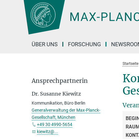
Hauptinhalt
ÜBER UNS
FORSCHUNG
NEWSROO
Startseite
Ko
Ansprechpartnerin
Ges
Dr. Susanne Kiewitz
Kommunikation, Büro Berlin
Veran
Generalverwaltung der Max-Planck-
Gesellschaft, München
BEGI
+49 30 4990-5654
RAU
kiewitz@...
KONT