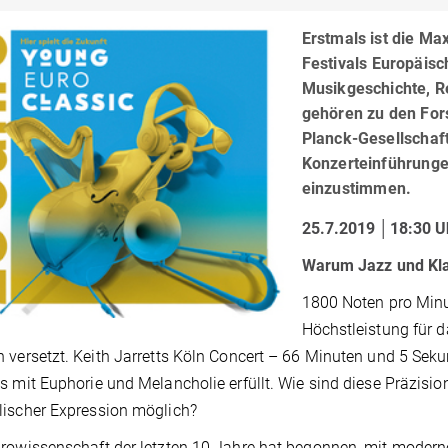
Erstmals ist die Ma
Festivals Europäis
Musikgeschichte, R
gehören zu den For
Planck-Gesellschaft
Konzerteinführunge
einzustimmen.
25.7.2019 │18:30 U
Warum Jazz und Klas
1800 Noten pro Minut
Höchstleistung für d
 versetzt. Keith Jarretts Köln Concert – 66 Minuten und 5 Seku
s mit Euphorie und Melancholie erfüllt. Wie sind diese Präzis
ischer Expression möglich?
rowissenschaft der letzten 10 Jahre hat begonnen, mit modern