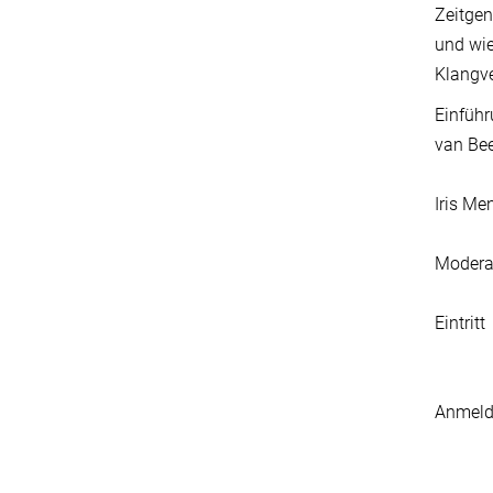
Zeitge
und wie
Klangv
Einfüh
van Be
Iris Me
Modera
Eintritt
Anmel