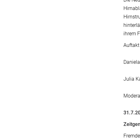
Hirnabl
Hirnstr
hinterl
ihrem F
Auftak
Daniela
Julia Ka
Modera
31.7.2
Zeitge
Fremde 