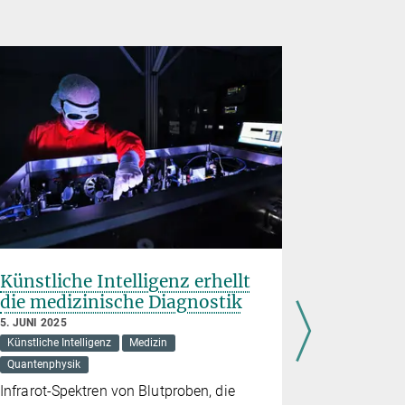
Künstliche Intelligenz erhellt
Parateil
die medizinische Diagnostik
Teilchen
5. JUNI 2025
28. FEBRUAR
Künstliche Intelligenz
Medizin
Quantenphys
Quantenphysik
Bislang unt
Infrarot-Spektren von Blutproben, die
zwischen F