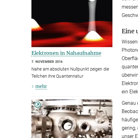
messen?
Geschwi
Eine 
Wissens
Photone
Elektronen in Nahaufnahme
Oberflä
7. NOVEMBER 2016
quanten
Nahe am absoluten Nullpunkt zeigen die
überwin
Teilchen ihre Quantennatur
Elektro
mehr
ein Ele
Genau d
Beobach
häufige
gering,
unser E