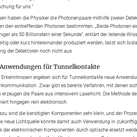
chung für uns.“
n haben die Physiker die Photonenpaare mithilfe zweier Detekt
n den eintreffenden Photonen bestimmten. „Beide Photonen ei
iger als 50 Billionsteln einer Sekunde“, erklärt der leitende W
eitig oder kurz hintereinander produziert werden, lässt sich bisl
ng der Detektoren noch nicht aus.
 Anwendungen für Tunnelkontakte
 Erkenntnissen ergeben sich für Tunnelkontakte neue Anwendun
kommunikation. Zwar gibt es bereits Verfahren, mit denen sic
 erzeugen die Paare aus intensivem Laserlicht. Die Methode de
niert hingegen rein elektronisch.
zu sind die benötigten Komponenten sehr klein, und der Proz
Die neue Lichtquelle könnte damit auch Verwendung in zukünfti
le der elektronischen Komponenten durch optische ersetzt werde