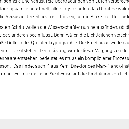
 schnelle und verlustfreie Übertragungen von Daten verspreche
tonenpaare sehr schnell, allerdings könnten das Ultrahochvaku
ie Versuche derzeit noch stattfinden, für die Praxis zur Heraus
sten Schritt wollen die Wissenschaftler nun herausfinden, ob 
 des anderen beeinflusst. Dann wären die Lichtteilchen verschr
oße Rolle in der Quantenkryptographie. Die Ergebnisse werfen
npaare entstehen. Denn bislang wurde dieser Vorgang von der 
npaare entstehen, bedeutet, es muss ein komplizierter Prozess s
son. Das findet auch Klaus Kern, Direktor des Max-Planck-Inst
regend, weil es eine neue Sichtweise auf die Produktion von Licht