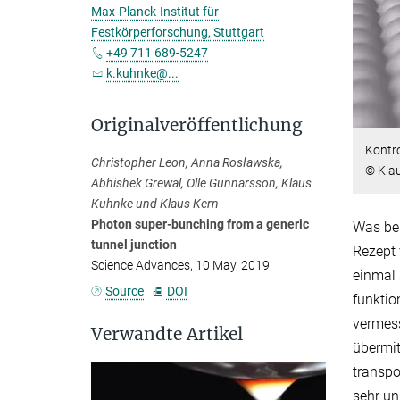
Max-Planck-Institut für
Festkörperforschung, Stuttgart
+49 711 689-5247
k.kuhnke@...
Originalveröffentlichung
Kontro
Christopher Leon, Anna Rosławska,
© Kla
Abhishek Grewal, Olle Gunnarsson, Klaus
Kuhnke und Klaus Kern
Photon super-bunching from a generic
Was bei
tunnel junction
Rezept 
Science Advances, 10 May, 2019
einmal 
Source
DOI
funktio
vermess
Verwandte Artikel
übermit
transpo
sehr un