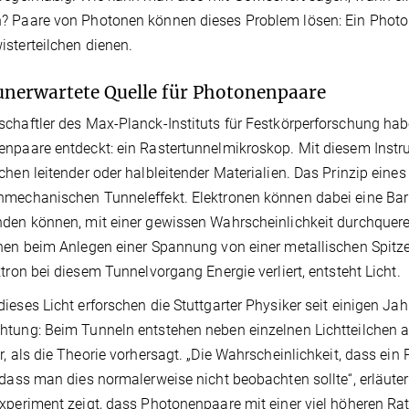
 Paare von Photonen können dieses Problem lösen: Ein Photon
sterteilchen dienen.
unerwartete Quelle für Photonenpaare
chaftler des Max-Planck-Instituts für Festkörperforschung hab
npaare entdeckt: ein Rastertunnelmikroskop. Mit diesem Inst
chen leitender oder halbleitender Materialien. Das Prinzip ein
mechanischen Tunneleffekt. Elektronen können dabei eine Barrie
den können, mit einer gewissen Wahrscheinlichkeit durchquere
nen beim Anlegen einer Spannung von einer metallischen Spitze
ktron bei diesem Tunnelvorgang Energie verliert, entsteht Licht.
ieses Licht erforschen die Stuttgarter Physiker seit einigen J
tung: Beim Tunneln entstehen neben einzelnen Lichtteilchen
r, als die Theorie vorhersagt. „Die Wahrscheinlichkeit, dass ein
 dass man dies normalerweise nicht beobachten sollte“, erläuter
xperiment zeigt, dass Photonenpaare mit einer viel höheren Ra