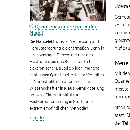
Überras
Gemesse
zwische
Quantensprünge unter der
Nadel
von wen
gleichz
Die Nanoelektronik ist Verheißung und
Auflösu
Herausforderung gleichermaßen. Denn in
ihren winzigen Dimensionen zeigen
Elektronen, die das Betriebsmittel
Neue
elektronischer Bauteile bilden, manche
Mit den
exotischen Quanteneffekte. Ihr Verhalten
Quanten
in Nanostrukturen erforschen die
Wissenschaftler in Klaus Kerns Abteilung
meisten
am Max-Planck-Institut für
funktio
Festkörperforschung in Stuttgart mit
Noch da
extrem empfindlichen Methoden.
statt. 
mehr
der Tei