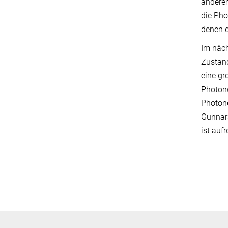
anderem
die Pho
denen d
Im näch
Zustand
eine gr
Photone
Photone
Gunnars
ist auf