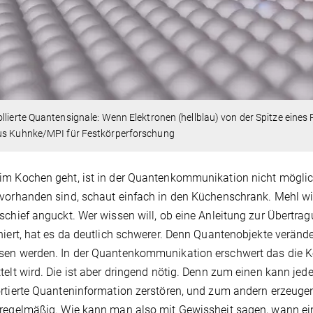
llierte Quantensignale: Wenn Elektronen (hellblau) von der Spitze eine
us Kuhnke/MPI für Festkörperforschung
m Kochen geht, ist in der Quantenkommunikation nicht möglich
vorhanden sind, schaut einfach in den Küchenschrank. Mehl wir
schief anguckt. Wer wissen will, ob eine Anleitung zur Übertr
niert, hat es da deutlich schwerer. Denn Quantenobjekte veränd
en werden. In der Quantenkommunikation erschwert das die Kon
telt wird. Die ist aber dringend nötig. Denn zum einen kann j
rtierte Quanteninformation zerstören, und zum andern erzeugen 
regelmäßig. Wie kann man also mit Gewissheit sagen, wann ei