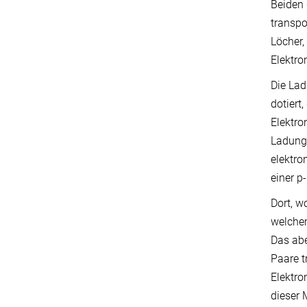
Beiden 
transpo
Löcher,
Elektro
Die Lad
dotiert
Elektro
Ladungs
elektro
einer p
Dort, w
welchem
Das abe
Paare t
Elektro
dieser 