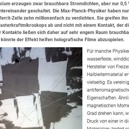
icium erzeugen zwar brauchbare Stromdichten, aber nur 0,5 
intereinander geschaltet. Die Max-Planck-Physiker haben n
errit-Zelle zehn millionenfach zu verdichten. Sie greifen ih
Rasterkraftmikroskops ab und nicht mit einem Kontakt, der d
er Kontakte ließen sich daher auf sehr engem Raum brauch
könnte der Effekt helfen holografische Filme abzuspielen.
Für manche Physiker 
wasserfeste, winddi
Hersteller von Freiz
Halbleitermaterial e
vielseitig: Es verei
antiferromagnetische
Eigenschaften. Ähnli
magnetischen Momen
Grad drehen kann, we
Druck von einer in di
Materialien ändert ei