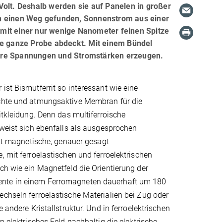
Volt. Deshalb werden sie auf Panelen in großer
un einen Weg gefunden, Sonnenstrom aus einer
n mit einer nur wenige Nanometer feinen Spitze
ie ganze Probe abdeckt. Mit einem Bündel
bare Spannungen und Stromstärken erzeugen.
ist Bismutferrit so interessant wie eine
chte und atmungsaktive Membran für die
eitkleidung. Denn das multiferroische
rweist sich ebenfalls als ausgesprochen
nigt magnetische, genauer gesagt
, mit ferroelastischen und ferroelektrischen
ch wie ein Magnetfeld die Orientierung der
te in einem Ferromagneten dauerhaft um 180
chseln ferroelastische Materialien bei Zug oder
e andere Kristallstruktur. Und in ferroelektrischen
n elektrisches Feld nachhaltig die elektrische