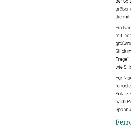
der Spi
größer 
die mit
Ein Nan
mit jed
größer
Siliciu
Frage“,
wie Sil
Für Nis
ferroel
Solarze
nach Pr
Spannun
Ferr