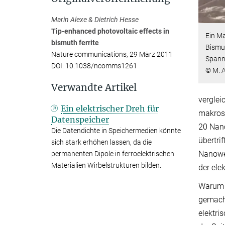
Marin Alexe & Dietrich Hesse
Tip-enhanced photovoltaic effects in
Ein Ma
bismuth ferrite
Bismut
Nature communications, 29 März 2011
Spann
DOI: 10.1038/ncomms1261
© M. A
Verwandte Artikel
verglei
Ein elektrischer Dreh für
makrosk
Datenspeicher
20 Nano
Die Datendichte in Speichermedien könnte
übertri
sich stark erhöhen lassen, da die
Nanowel
permanenten Dipole in ferroelektrischen
Materialien Wirbelstrukturen bilden.
der ele
Warum s
gemacht
elektri