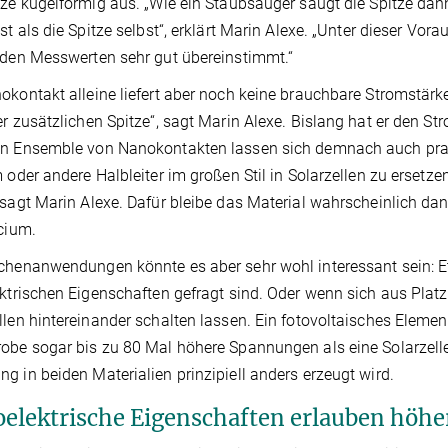
tze kugelförmig aus. „Wie ein Staubsauger saugt die Spitze dan
ist als die Spitze selbst“, erklärt Marin Alexe. „Unter dieser Vo
 den Messwerten sehr gut übereinstimmt.“
okontakt alleine liefert aber noch keine brauchbare Stromstärke.
er zusätzlichen Spitze“, sagt Marin Alexe. Bislang hat er den St
en Ensemble von Nanokontakten lassen sich demnach auch prax
m oder andere Halbleiter im großen Stil in Solarzellen zu ersetze
 sagt Marin Alexe. Dafür bleibe das Material wahrscheinlich dan
icium.
chenanwendungen könnte es aber sehr wohl interessant sein:
ektrischen Eigenschaften gefragt sind. Oder wenn sich aus Plat
llen hintereinander schalten lassen. Ein fotovoltaisches Element 
obe sogar bis zu 80 Mal höhere Spannungen als eine Solarzelle 
g in beiden Materialien prinzipiell anders erzeugt wird.
oelektrische Eigenschaften erlauben höh