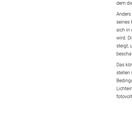
dem die
Anders 
seines 
sich in
wird. D
steigt,
beschaf
Das kön
stellen
Bedingu
Lichtei
fotovol