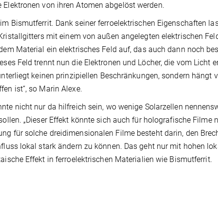
 Elektronen von ihren Atomen abgelöst werden.
im Bismutferrit. Dank seiner ferroelektrischen Eigenschaften l
Kristallgitters mit einem von außen angelegten elektrischen Fel
 dem Material ein elektrisches Feld auf, das auch dann noch be
ieses Feld trennt nun die Elektronen und Löcher, die vom Licht
 unterliegt keinen prinzipiellen Beschränkungen, sondern hängt v
fen ist“, so Marin Alexe.
nte nicht nur da hilfreich sein, wo wenige Solarzellen nennen
 sollen. „Dieser Effekt könnte sich auch für holografische Filme
ng für solche dreidimensionalen Filme besteht darin, den Bre
nfluss lokal stark ändern zu können. Das geht nur mit hohen lo
taische Effekt in ferroelektrischen Materialien wie Bismutferrit.