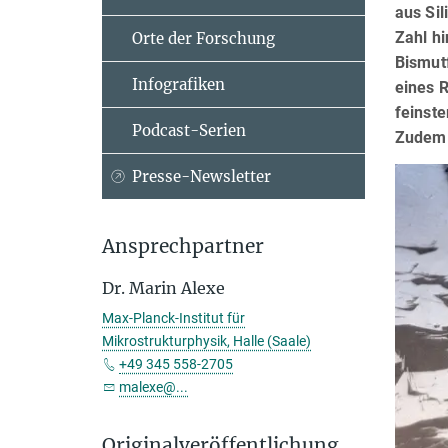
aus Sil
Zahl h
Orte der Forschung
Bismutf
Infografiken
eines 
feinst
Podcast-Serien
Zudem 
Presse-Newsletter
Ansprechpartner
Dr. Marin Alexe
Max-Planck-Institut für
Mikrostrukturphysik, Halle (Saale)
+49 345 558-2705
malexe@...
Originalveröffentlichung