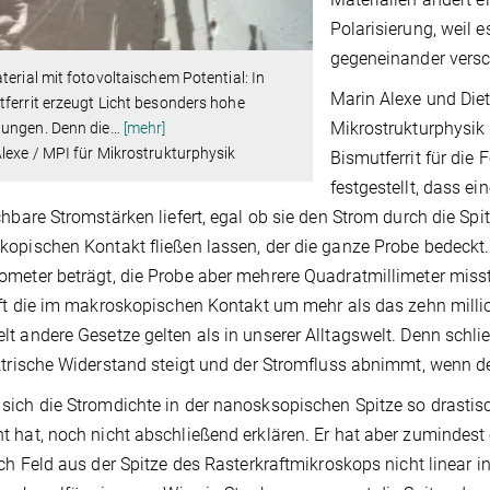
Polarisierung, weil 
gegeneinander versc
terial mit fotovoltaischem Potential: In
Marin Alexe und Diet
ferrit erzeugt Licht besonders hohe
Mikrostrukturphysik 
ungen. Denn die
…
[mehr]
lexe / MPI für Mikrostrukturphysik
Bismutferrit für die
festgestellt, dass ei
chbare Stromstärken liefert, egal ob sie den Strom durch die Sp
opischen Kontakt fließen lassen, der die ganze Probe bedeckt
meter beträgt, die Probe aber mehrere Quadratmillimeter misst, 
fft die im makroskopischen Kontakt um mehr als das zehn milli
t andere Gesetze gelten als in unserer Alltagswelt. Denn schli
ktrische Widerstand steigt und der Stromfluss abnimmt, wenn de
ich die Stromdichte in der nanosksopischen Spitze so drastisc
 hat, noch nicht abschließend erklären. Er hat aber zumindest
sch Feld aus der Spitze des Rasterkraftmikroskops nicht linear in