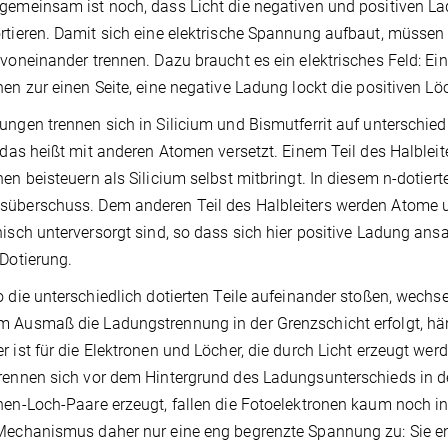
gemeinsam ist noch, dass Licht die negativen und positiven La
rtieren. Damit sich eine elektrische Spannung aufbaut, müssen 
 voneinander trennen. Dazu braucht es ein elektrisches Feld: Ei
nen zur einen Seite, eine negative Ladung lockt die positiven Lö
ungen trennen sich in Silicium und Bismutferrit auf unterschie
, das heißt mit anderen Atomen versetzt. Einem Teil des Halble
nen beisteuern als Silicium selbst mitbringt. In diesem n-dotiert
überschuss. Dem anderen Teil des Halbleiters werden Atome unt
nisch unterversorgt sind, so dass sich hier positive Ladung an
-Dotierung.
o die unterschiedlich dotierten Teile aufeinander stoßen, wechse
 Ausmaß die Ladungstrennung in der Grenzschicht erfolgt, häng
r ist für die Elektronen und Löcher, die durch Licht erzeugt we
rennen sich vor dem Hintergrund des Ladungsunterschieds in de
nen-Loch-Paare erzeugt, fallen die Fotoelektronen kaum noch ins
Mechanismus daher nur eine eng begrenzte Spannung zu: Sie e