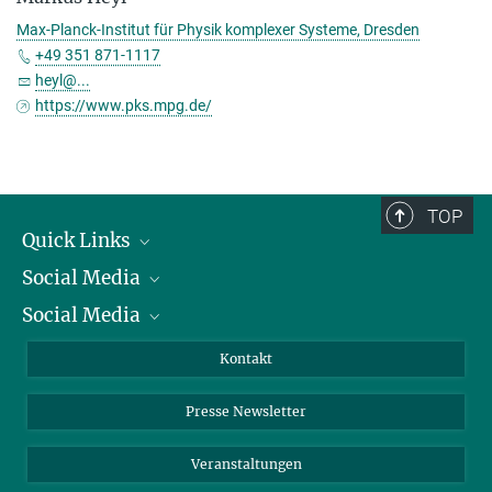
Max-Planck-Institut für Physik komplexer Systeme, Dresden
+49 351 871-1117
heyl@...
https://www.pks.mpg.de/
TOP
Quick Links
Social Media
Präsident
Social Media
Zahlen und Fakten
Bluesky
Jahresbericht
Mastodon
Facebook
Kontakt
Einkauf
LinkedIn
Instagram
Presse Newsletter
Meldestelle Fehlverhalten
TikTok
YouTube
Netiquette
Veranstaltungen