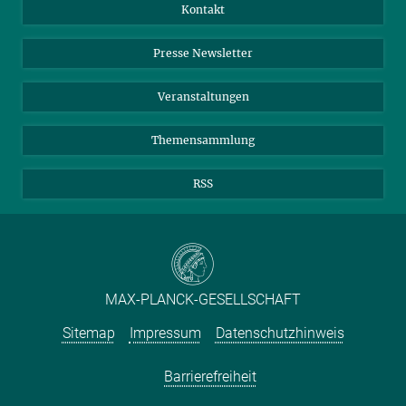
Jahresbericht
Mastodon
Facebook
Kontakt
Einkauf
LinkedIn
Instagram
Presse Newsletter
Meldestelle Fehlverhalten
TikTok
YouTube
Netiquette
Veranstaltungen
Themensammlung
RSS
MAX-PLANCK-GESELLSCHAFT
Sitemap
Impressum
Datenschutzhinweis
Barrierefreiheit