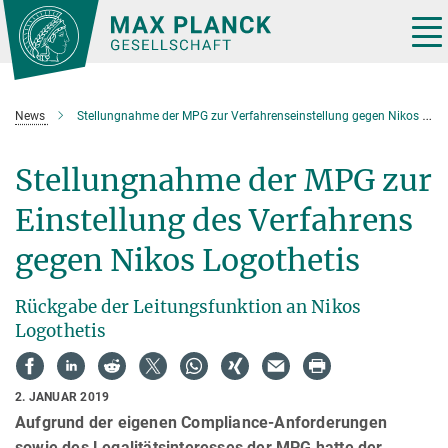
Hauptinhalt
Tog
nav
News
Stellungnahme der MPG zur Verfahrenseinstellung gegen Nikos Logothetis
Stellungnahme der MPG zur
Einstellung des Verfahrens
gegen Nikos Logothetis
Rückgabe der Leitungsfunktion an Nikos
Logothetis
2. JANUAR 2019
Aufgrund der eigenen Compliance-Anforderungen
sowie des Legalitätsinteresses der MPG hatte der