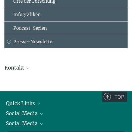
Orte der Forschung
Infografiken
Podcast-Serien
Presse-Newsletter
Kontakt
Dr. Christina Beck
Pressesprecherin
+49 89 2108-1275
TOP
beck@...
Quick Links
Generalverwaltung der Max-Planck-Gesellschaft, Munich
Social Media
Präsident
Social Media
Zahlen und Fakten
Bluesky