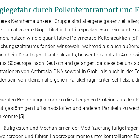
rgiegefahr durch Pollenferntranport und 
teres Kernthema unserer Gruppe sind allergene (potenziell alle
e. Um allergene Biopartikel in Luftfilterproben von Fein- und 
en, nutzen wir die quantitative Polymerase-Kettenreaktion (q
chungszeitraums fanden wir sowohl während als auch außerha
nen beifußblättrigen Traubenkrauts, besser bekannt als Ambros
us Südeuropa nach Deutschland gelangen, da diese bei uns st
rationen von Ambrosia-DNA sowohl in Grob- als auch in der Fei
ensein von kleinen allergenen Partikelfragmenten schließen, 
euchten Bedingungen können die allergenen Proteine aus den Pol
it gasförmigen Luftschadstoffen und anderen Partikeln zu wech
 könnte [5].
Häufigkeiten und Mechanismen der Modifizierung luftgetragener
eltproben und führen Laborexperimente unter kontrollierten B