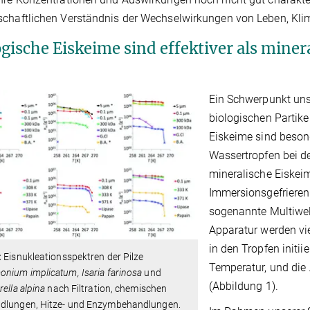
chaftlichen Verständnis der Wechselwirkungen von Leben, Kli
ogische Eiskeime sind effektiver als miner
Ein Schwerpunkt unse
biologischen Partike
Eiskeime sind besond
Wassertropfen bei de
mineralische Eiskeim
Immersionsgefrieren
sogenannte Multiwell
Apparatur werden vie
in den Tropfen initi
:
Eisnukleationsspektren der Pilze
Temperatur, und die
nium implicatum, Isaria farinosa
und
(Abbildung 1).
rella alpina
nach Filtration, chemischen
dlungen, Hitze- und Enzymbehandlungen.