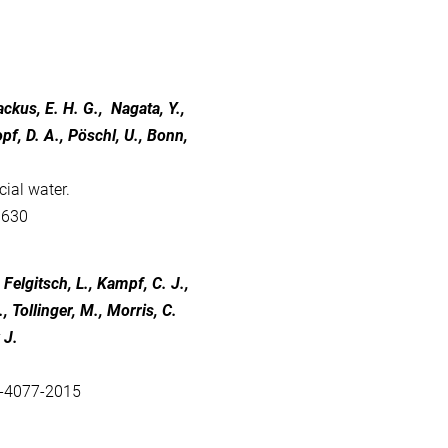
ackus, E. H. G., Nagata, Y.,
pf, D. A., Pöschl, U., Bonn,
cial water.
1630
Felgitsch, L., Kampf, C. J.,
, Tollinger, M., Morris, C.
 J.
5-4077-2015