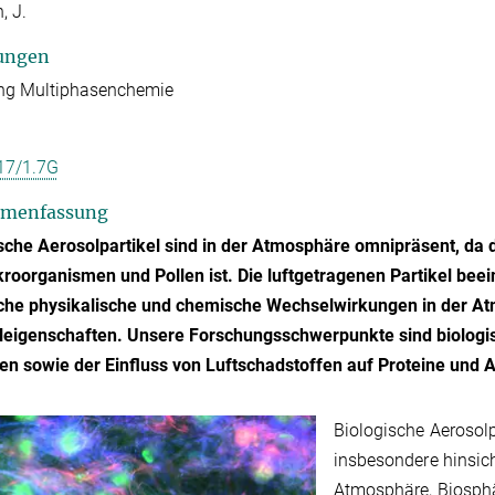
, J.
ungen
ung Multiphasenchemie
17/1.7G
menfassung
sche Aerosolpartikel sind in der Atmosphäre omnipräsent, da 
roorganismen und Pollen ist. Die luftgetragenen Partikel be
iche physikalische und chemische Wechselwirkungen in der A
leigenschaften. Unsere Forschungsschwerpunkte sind biologisc
en sowie der Einfluss von Luftschadstoffen auf Proteine und A
Biologische Aerosolp
insbesondere hinsic
Atmosphäre, Biosphä