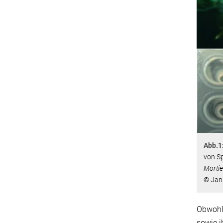
Abb.1
von Sp
Mortie
© Jani
Obwohl 
sowie i