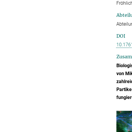
Fröhlich
Abteil
Abteil
DOI
10.176
Zusam
Biologi
von Mik
zahlre
Partike
fungier