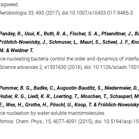
ragweed.
Aerobiologia 33, 493 (2017), doi:10.1007/s10453-017-9485-3
Pandey, R., Usui, K., Ruth, R. A., Fischer, S. A., Pfaendtner, J., B
Fröhlich-Nowoisky, J., Schmuser, L,. Mauri, S., Scheel, J. F., Kno
M. & Weidner T.
Ice-nucleating bacteria control the order and dynamics of interfa
Science advances 2, e1501630 (2016), doi: 10.1126/sciadv.150
Pummer, B. G., Budke, C., Augustin-Bauditz, S., Niedermeier, D., 
Huber, R. G., Liedl, K. R., Loerting, T., Moschen, T., Schauperl, M.
E., Wex, H., Grothe, H., Pöschl, U., Koop, T. & Fröhlich-Nowoisky
Ice nucleation by water-soluble macromolecules.
Atmos. Chem. Phys., 15, 4077-4091 (2015), doi: 10.5194/acp-1