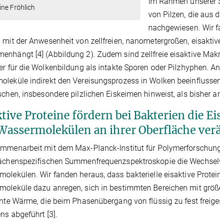
Im Rahmen unserer S
ne Fröhlich
von Pilzen, die aus 
nachgewiesen. Wir fa
 mit der Anwesenheit von zellfreien, nanometergroßen, eisakti
nhängt [4] (Abbildung 2). Zudem sind zellfreie eisaktive Mak
er für die Wolkenbildung als intakte Sporen oder Pilzhyphen. 
leküle indirekt den Vereisungsprozess in Wolken beeinflusse
schen, insbesondere pilzlichen Eiskeimen hinweist, als bishe
ktive Proteine fördern bei Bakterien die E
Wassermolekülen an ihrer Oberfläche ver
mmenarbeit mit dem Max-Planck-Institut für Polymerforschung 
ächenspezifischen Summenfrequenzspektroskopie die Wechselw
olekülen. Wir fanden heraus, dass bakterielle eisaktive Protein
oleküle dazu anregen, sich in bestimmten Bereichen mit grö
ente Wärme, die beim Phasenübergang von flüssig zu fest freigese
ens abgeführt [3].