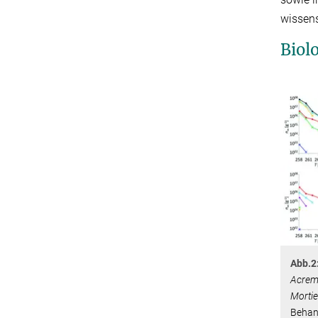
wissens
Biol
Abb.2
Acremo
Mortie
Behan