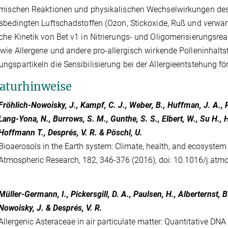
mischen Reaktionen und physikalischen Wechselwirkungen des 
sbedingten Luftschadstoffen (Ozon, Stickoxide, Ruß und verwand
he Kinetik von Bet v1 in Nitrierungs- und Oligomerisierungsrea
wie Allergene und andere pro-allergisch wirkende Polleninhaltst
gspartikeln die Sensibilisierung bei der Allergieentstehung fö
raturhinweise
Fröhlich-Nowoisky, J., Kampf, C. J., Weber, B., Huffman, J. A., 
Lang-Yona, N., Burrows, S. M., Gunthe, S. S., Elbert, W., Su H., H
Hoffmann T., Després, V. R. & Pöschl, U.
Bioaerosols in the Earth system: Climate, health, and ecosystem 
Atmospheric Research, 182, 346-376 (2016), doi: 10.1016/j.atm
Müller-Germann, I., Pickersgill, D. A., Paulsen, H., Alberternst, B
Nowoisky, J. & Després, V. R.
Allergenic Asteraceae in air particulate matter: Quantitative DN