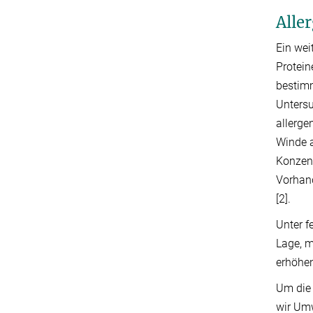
Alle
Ein wei
Protein
bestimm
Untersu
allerge
Winde a
Konzent
Vorhand
[2].
Unter f
Lage, m
erhöhen
Um die 
wir Umw