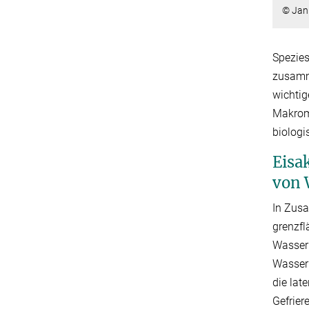
© Jani
Spezies
zusamme
wichtig
Makromo
biologi
Eisa
von 
In Zusa
grenzfl
Wasserm
Wasserm
die lat
Gefrier