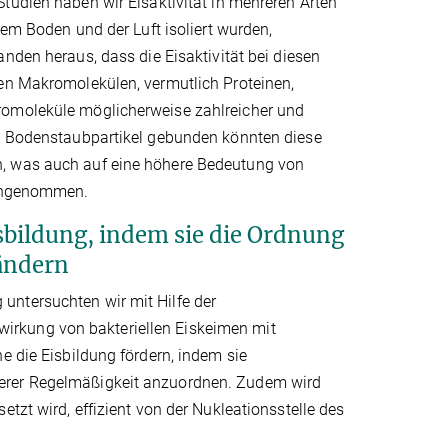
tudien haben wir Eisaktivität in mehreren Arten
dem Boden und der Luft isoliert wurden,
nden heraus, dass die Eisaktivität bei diesen
ven Makromolekülen, vermutlich Proteinen,
romoleküle möglicherweise zahlreicher und
An Bodenstaubpartikel gebunden könnten diese
n, was auch auf eine höhere Bedeutung von
r angenommen.
isbildung, indem sie die Ordnung
ändern
untersuchten wir mit Hilfe der
irkung von bakteriellen Eiskeimen mit
e die Eisbildung fördern, indem sie
ßerer Regelmäßigkeit anzuordnen. Zudem wird
tzt wird, effizient von der Nukleationsstelle des