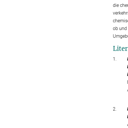
die che
verkehr
chemisc
ob und 
Umgebun
Lite
1.
2.