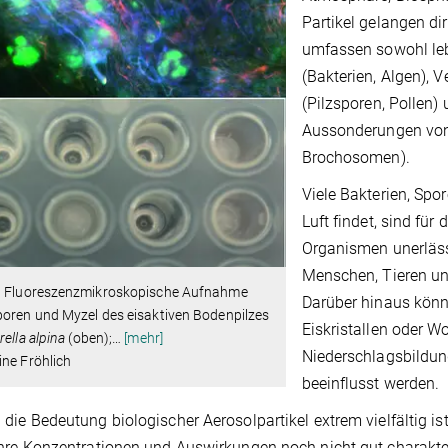
Partikel gelangen di
umfassen sowohl le
(Bakterien, Algen), 
(Pilzsporen, Pollen
Aussonderungen von
Brochosomen).
Viele Bakterien, Spor
Luft findet, sind für
Organismen unerläss
Menschen, Tieren un
: Fluoreszenzmikroskopische Aufnahme
Darüber hinaus könn
oren und Myzel des eisaktiven Bodenpilzes
Eiskristallen oder 
rella alpina
(oben);
…
[mehr]
Niederschlagsbildun
ne Fröhlich
beeinflusst werden.
die Bedeutung biologischer Aerosolpartikel extrem vielfältig 
hre Konzentrationen und Auswirkungen noch nicht gut charakter