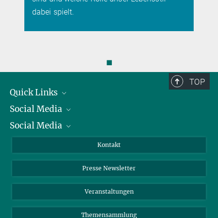
dabei spielt.
◼
TOP
Quick Links
Social Media
Präsident
Social Media
Zahlen und Fakten
Bluesky
Jahresbericht
Mastodon
Facebook
Kontakt
Einkauf
LinkedIn
Instagram
Presse Newsletter
Meldestelle Fehlverhalten
TikTok
YouTube
Netiquette
Veranstaltungen
Themensammlung