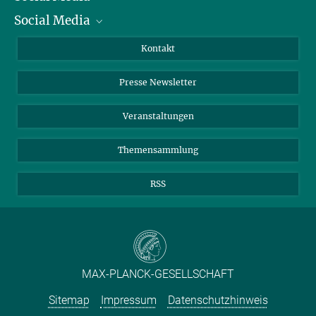
Social Media
Zahlen und Fakten
Bluesky
Jahresbericht
Mastodon
Facebook
Kontakt
Einkauf
LinkedIn
Instagram
Presse Newsletter
Meldestelle Fehlverhalten
TikTok
YouTube
Netiquette
Veranstaltungen
Themensammlung
RSS
MAX-PLANCK-GESELLSCHAFT
Sitemap
Impressum
Datenschutzhinweis