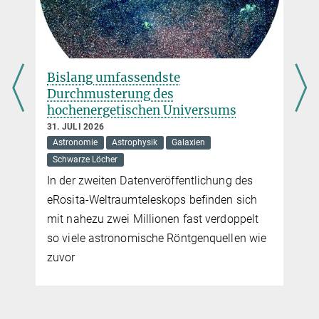
mehr
„Das galaktische Zentrum bietet fantastische
Möglichkeiten“
Ein neuer Planet im Beta-Pictoris-
System
26. JULI 2018
Interview mit Reinhard Genzel über seine Beobachtung eines
17. JULI 2026
Effekts der allgemeinen Relativitätstheorie
Astronomie
Astrophysik
Nach mehr als zehn Jahren Versteckspiel
mehr
entdecken Forschende einen der leichtesten
Planeten, der jemals direkt abgebildet
werden konnte