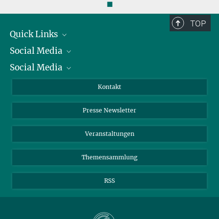
◼
TOP
Quick Links
Social Media
Präsident
Social Media
Zahlen und Fakten
Bluesky
Jahresbericht
Mastodon
Facebook
Kontakt
Einkauf
LinkedIn
Instagram
Presse Newsletter
Meldestelle Fehlverhalten
TikTok
YouTube
Netiquette
Veranstaltungen
Themensammlung
RSS