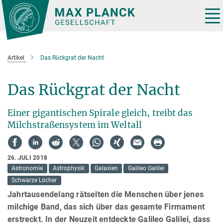
Hauptinhalt
Tog
nav
Artikel
Das Rückgrat der Nacht
Das Rückgrat der Nacht
Einer gigantischen Spirale gleich, treibt das
Milchstraßensystem im Weltall
26. JULI 2018
Astronomie
Astrophysik
Galaxien
Galileo Galilei
Schwarze Löcher
Jahrtausendelang rätselten die Menschen über jenes
milchige Band, das sich über das gesamte Firmament
erstreckt. In der Neuzeit entdeckte Galileo Galilei, dass