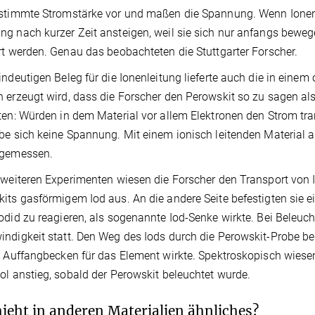
stimmte Stromstärke vor und maßen die Spannung. Wenn Ionen a
g nach kurzer Zeit ansteigen, weil sie sich nur anfangs bewe
rt werden. Genau das beobachteten die Stuttgarter Forscher.
indeutigen Beleg für die Ionenleitung lieferte auch die in ein
 erzeugt wird, dass die Forscher den Perowskit so zu sagen als 
ten: Würden in dem Material vor allem Elektronen den Strom tr
be sich keine Spannung. Mit einem ionisch leitenden Material al
 gemessen.
 weiteren Experimenten wiesen die Forscher den Transport von Io
its gasförmigem Iod aus. An die andere Seite befestigten sie ei
odid zu reagieren, als sogenannte Iod-Senke wirkte. Bei Beleuc
ndigkeit statt. Den Weg des Iods durch die Perowskit-Probe be
t Auffangbecken für das Element wirkte. Spektroskopisch wiese
ol anstieg, sobald der Perowskit beleuchtet wurde.
ieht in anderen Materialien ähnliches?