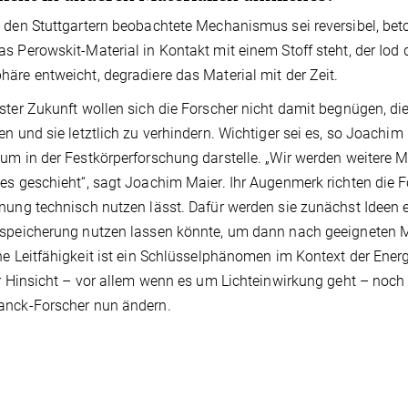
 den Stuttgartern beobachtete Mechanismus sei reversibel, beton
s Perowskit-Material in Kontakt mit einem Stoff steht, der Iod 
äre entweicht, degradiere das Material mit der Zeit.
ster Zukunft wollen sich die Forscher nicht damit begnügen, 
en und sie letztlich zu verhindern. Wichtiger sei es, so Joachim 
um in der Festkörperforschung darstelle. „Wir werden weitere M
es geschieht“, sagt Joachim Maier. Ihr Augenmerk richten die Fo
nung technisch nutzen lässt. Dafür werden sie zunächst Ideen en
speicherung nutzen lassen könnte, um dann nach geeigneten M
he Leitfähigkeit ist ein Schlüsselphänomen im Kontext der Energ
er Hinsicht – vor allem wenn es um Lichteinwirkung geht – noch 
anck-Forscher nun ändern.