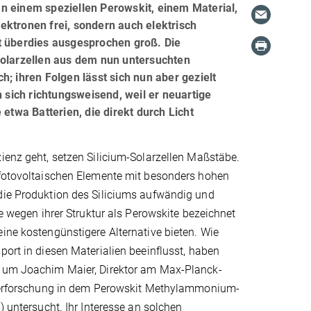
n einem speziellen Perowskit, einem Material,
lektronen frei, sondern auch elektrisch
t überdies ausgesprochen groß. Die
Solarzellen aus dem nun untersuchten
ch; ihren Folgen lässt sich nun aber gezielt
n sich richtungsweisend, weil er neuartige
twa Batterien, die direkt durch Licht
ienz geht, setzen Silicium-Solarzellen Maßstäbe.
 fotovoltaischen Elemente mit besonders hohen
die Produktion des Siliciums aufwändig und
ie wegen ihrer Struktur als Perowskite bezeichnet
ine kostengünstigere Alternative bieten. Wie
port in diesen Materialien beeinflusst, haben
 um Joachim Maier, Direktor am Max-Planck-
rperforschung in dem Perowskit Methylammonium-
) untersucht. Ihr Interesse an solchen