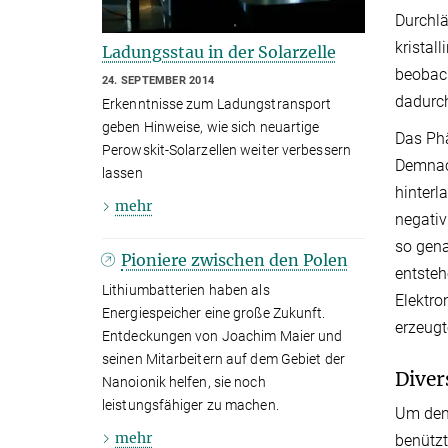
Durchlä
kristal
Ladungsstau in der Solarzelle
beobach
24. SEPTEMBER 2014
dadurch
Erkenntnisse zum Ladungstransport
geben Hinweise, wie sich neuartige
Das Phä
Perowskit-Solarzellen weiter verbessern
Demnach
lassen
hinterl
mehr
negativ
so gena
Pioniere zwischen den Polen
entsteh
Lithiumbatterien haben als
Elektro
Energiespeicher eine große Zukunft.
erzeugt
Entdeckungen von Joachim Maier und
seinen Mitarbeitern auf dem Gebiet der
Diver
Nanoionik helfen, sie noch
leistungsfähiger zu machen.
Um den 
mehr
benützt