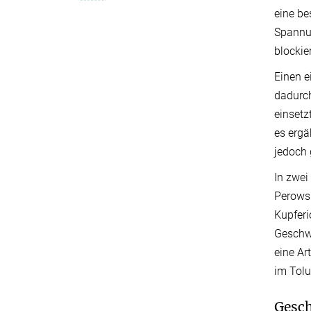
eine be
Spannun
blockie
Einen e
dadurch
einsetz
es ergä
jedoch
In zwei
Perowsk
Kupferi
Geschwi
eine Ar
im Tolu
Gesch