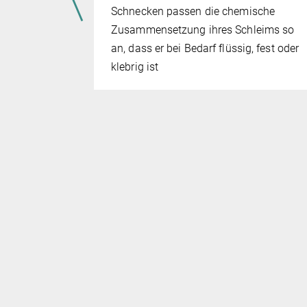
M&T)
Schnecken passen die chemische
Zusammensetzung ihres Schleims so
assen,
an, dass er bei Bedarf flüssig, fest oder
 benötigte
klebrig ist
iert werden