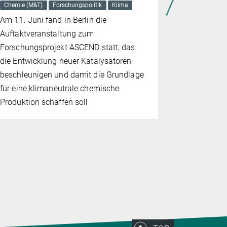
Chemie (M&T)
Forschungspolitik
Klima
Energie
Ma
Am 11. Juni fand in Berlin die
Katalysator
Auftaktveranstaltung zum
beschleunig
Forschungsprojekt ASCEND statt, das
und machen 
die Entwicklung neuer Katalysatoren
beschleunigen und damit die Grundlage
für eine klimaneutrale chemische
Produktion schaffen soll