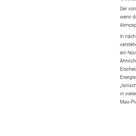
Der von
wenn da
Atmosph
In näch
versteh
ein Nov
Ähnlich
Erschei
Energie
„Ionisc
in viel
Max-Pl