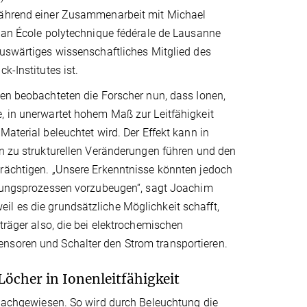
ährend einer Zusammenarbeit mit Michael
 an École polytechnique fédérale de Lausanne
auswärtiges wissenschaftliches Mitglied des
k-Institutes ist.
en beobachteten die Forscher nun, dass Ionen,
, in unerwartet hohem Maß zur Leitfähigkeit
Material beleuchtet wird. Der Effekt kann in
n zu strukturellen Veränderungen führen und den
rächtigen. „Unsere Erkenntnisse könnten jedoch
erungsprozessen vorzubeugen“, sagt Joachim
il es die grundsätzliche Möglichkeit schafft,
träger also, die bei elektrochemischen
nsoren und Schalter den Strom transportieren.
öcher in Ionenleitfähigkeit
e nachgewiesen. So wird durch Beleuchtung die