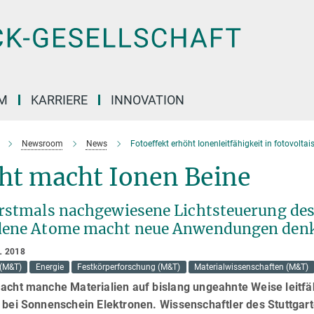
M
KARRIERE
INNOVATION
Newsroom
News
Fotoeffekt erhöht Ionenleitfähigkeit in fotovolta
cht macht Ionen Beine
erstmals nachgewiesene Lichtsteuerung de
dene Atome macht neue Anwendungen den
L 2018
(M&T)
Energie
Festkörperforschung (M&T)
Materialwissenschaften (M&T)
acht manche Materialien auf bislang ungeahnte Weise leitfäh
 bei Sonnenschein Elektronen. Wissenschaftler des Stuttgart