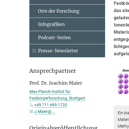
Festkö
das ebe
Orte der Forschung
gelade
Infografiken
Ionenl
Materia
Podcast-Serien
entgege
lichtg
Presse-Newsletter
aufgel
Ansprechpartner
Prof. Dr. Joachim Maier
Max-Planck-Institut für
Festkörperforschung, Stuttgart
+49 711 689-1720
J.Maier@...
Ein bi
Materi
Methy
Originalveröffentlichung