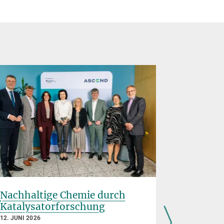
Nachhaltige Chemie durch
Schnelle
Katalysatorforschung
mit Was
12. JUNI 2026
11. JUNI 202