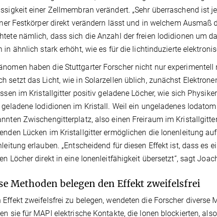
ssigkeit einer Zellmembran verändert. „Sehr überraschend ist j
liner Festkörper direkt verändern lässt und in welchem Ausmaß 
tete nämlich, dass sich die Anzahl der freien Iodidionen um da
 in ähnlich stark erhöht, wie es für die lichtinduzierte elektronis
nomen haben die Stuttgarter Forscher nicht nur experimentell
 setzt das Licht, wie in Solarzellen üblich, zunächst Elektrone
assen im Kristallgitter positiv geladene Löcher, wie sich Physik
 geladene Iodidionen im Kristall. Weil ein ungeladenes Iodatom vi
nnten Zwischengitterplatz, also einen Freiraum im Kristallgitter
enden Lücken im Kristallgitter ermöglichen die Ionenleitung au
nleitung erlauben. „Entscheidend für diesen Effekt ist, dass es
en Löcher direkt in eine Ionenleitfähigkeit übersetzt“, sagt Joa
se Methoden belegen den Effekt zweifelsfrei
Effekt zweifelsfrei zu belegen, wendeten die Forscher diverse
en sie für MAPI elektrische Kontakte, die Ionen blockierten, als