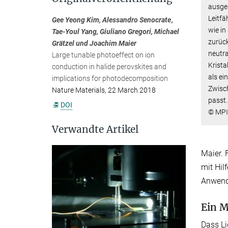
ausges
Leitfä
Gee Yeong Kim, Alessandro Senocrate ,
wie in
Tae-Youl Yang, Giuliano Gregori, Michael
zurück
Grätzel und Joachim Maier
neutra
Large tunable photoeffect on ion
Krista
conduction in halide perovskites and
als ei
implications for photodecomposition
Zwisch
Nature Materials, 22 March 2018
passt.
DOI
© MPI
Verwandte Artikel
Maier. 
mit Hil
Anwendu
Ein M
Dass Li