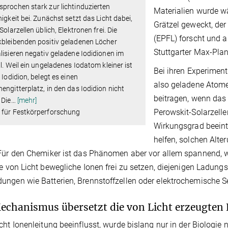
prochen stark zur lichtinduzierten
Materialien wurde w
higkeit bei. Zunächst setzt das Licht dabei,
Grätzel geweckt, der
 Solarzellen üblich, Elektronen frei. Die
(EPFL) forscht und 
bleibenden positiv geladenen Löcher
Stuttgarter Max-Planc
lisieren negativ geladene Iodidionen im
ll. Weil ein ungeladenes Iodatom kleiner ist
Bei ihren Experiment
n Iodidion, belegt es einen
also geladene Atome
engitterplatz, in den das Iodidion nicht
beitragen, wenn das 
 Die
…
[mehr]
Perowskit-Solarzelle
 für Festkörperforschung
Wirkungsgrad beeint
helfen, solchen Alt
Für den Chemiker ist das Phänomen aber vor allem spannend, we
fe von Licht bewegliche Ionen frei zu setzen, diejenigen Ladungs
ngen wie Batterien, Brennstoffzellen oder elektrochemische Se
echanismus übersetzt die von Licht erzeugten L
cht Ionenleitung beeinflusst, wurde bislang nur in der Biologi