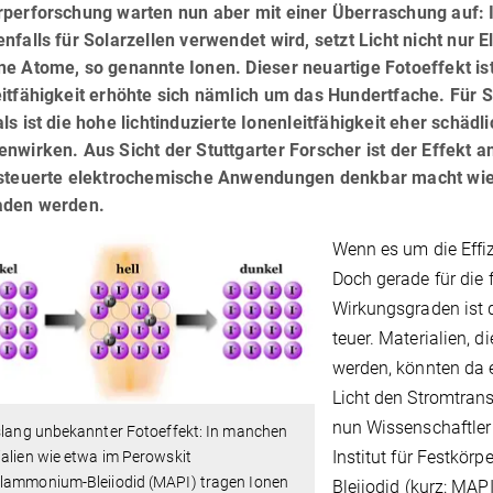
rperforschung warten nun aber mit einer Überraschung auf: I
nfalls für Solarzellen verwendet wird, setzt Licht nicht nur E
ne Atome, so genannte Ionen. Dieser neuartige Fotoeffekt is
eitfähigkeit erhöhte sich nämlich um das Hundertfache. Für 
ls ist die hohe lichtinduzierte Ionenleitfähigkeit eher schädli
nwirken. Aus Sicht der Stuttgarter Forscher ist der Effekt a
esteuerte elektrochemische Anwendungen denkbar macht wie e
aden werden.
Wenn es um die Effiz
Doch gerade für die
Wirkungsgraden ist 
teuer. Materialien, d
werden, könnten da e
Licht den Stromtrans
nun Wissenschaftler
slang unbekannter Fotoeffekt: In manchen
Institut für Festkö
alien wie etwa im Perowskit
lammonium-Bleiiodid (MAPI) tragen Ionen
Bleiiodid (kurz: MAPI