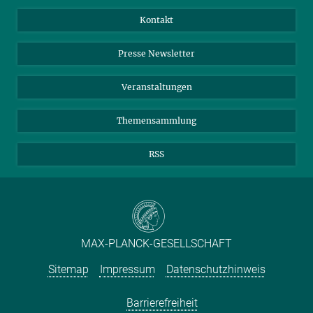
Jahresbericht
Mastodon
Facebook
Kontakt
Einkauf
LinkedIn
Instagram
Presse Newsletter
Meldestelle Fehlverhalten
TikTok
YouTube
Netiquette
Veranstaltungen
Themensammlung
RSS
MAX-PLANCK-GESELLSCHAFT
Sitemap
Impressum
Datenschutzhinweis
Barrierefreiheit