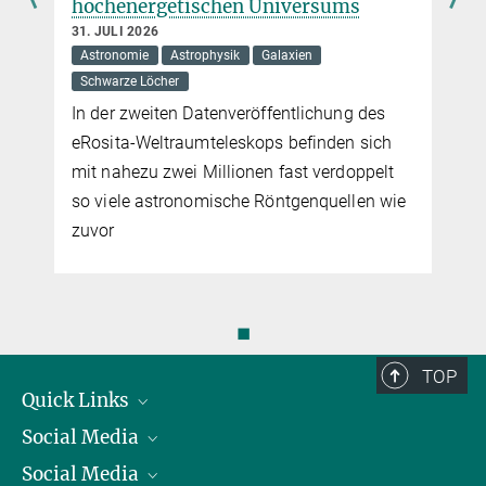
hochenergetischen Universums
31. JULI 2026
Astronomie
Astrophysik
Galaxien
Schwarze Löcher
In der zweiten Datenveröffentlichung des
eRosita-Weltraumteleskops befinden sich
mit nahezu zwei Millionen fast verdoppelt
so viele astronomische Röntgenquellen wie
zuvor
◼
TOP
Quick Links
Social Media
Präsident
Social Media
Zahlen und Fakten
Bluesky