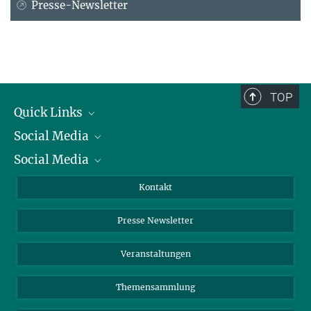
Presse-Newsletter
TOP
Quick Links
Social Media
Präsident
Social Media
Zahlen und Fakten
Bluesky
Jahresbericht
Mastodon
Facebook
Kontakt
Einkauf
LinkedIn
Instagram
Presse Newsletter
Meldestelle Fehlverhalten
TikTok
YouTube
Netiquette
Veranstaltungen
Themensammlung