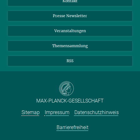
Kontakt
Einkauf
LinkedIn
Instagram
Presse Newsletter
Meldestelle Fehlverhalten
TikTok
YouTube
Netiquette
Veranstaltungen
Themensammlung
RSS
MAX-PLANCK-GESELLSCHAFT
Sitemap
Impressum
Datenschutzhinweis
Barrierefreiheit