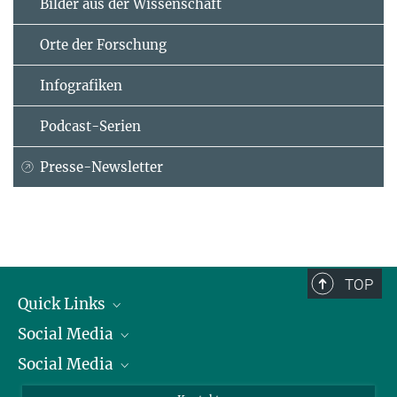
Bilder aus der Wissenschaft
Orte der Forschung
Infografiken
Podcast-Serien
Presse-Newsletter
TOP
Quick Links
Social Media
Präsident
Social Media
Zahlen und Fakten
Bluesky
Jahresbericht
Mastodon
Facebook