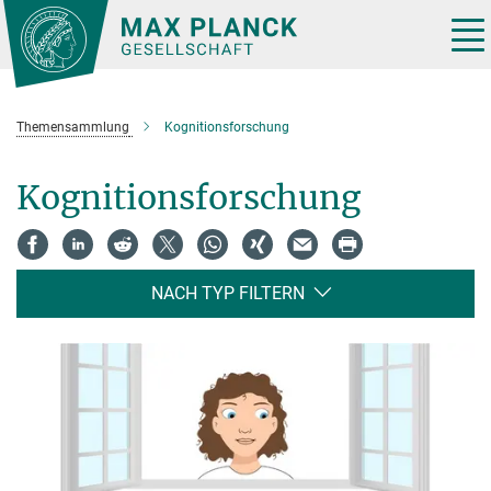
Hauptinhalt
Tog
nav
Themensammlung
Kognitionsforschung
Kognitionsforschung
NACH TYP FILTERN