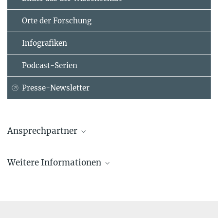
Orte der Forschung
Infografiken
Podcast-Serien
Presse-Newsletter
Ansprechpartner
Prof. Dr. Jürgen Renn
Weitere Informationen
Max-Planck-Institut für Wissenschaftsgeschichte, Berlin
renn.office@...
Prof. Dr. Robert Schlögl
Emeritus