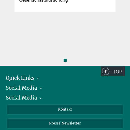
Gesellschaftsforschung
◼
TOP
Quick Links
Social Media
Präsident
Social Media
Zahlen und Fakten
Bluesky
Jahresbericht
Mastodon
Facebook
Kontakt
Einkauf
LinkedIn
Instagram
Presse Newsletter
Meldestelle Fehlverhalten
TikTok
YouTube