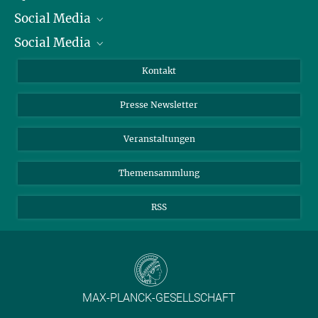
Social Media
Präsident
Social Media
Zahlen und Fakten
Bluesky
Jahresbericht
Mastodon
Facebook
Kontakt
Einkauf
LinkedIn
Instagram
Presse Newsletter
Meldestelle Fehlverhalten
TikTok
YouTube
Netiquette
Veranstaltungen
Themensammlung
RSS
MAX-PLANCK-GESELLSCHAFT