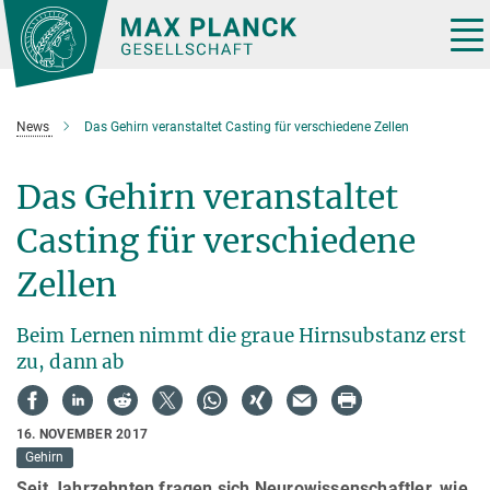
Hauptinhalt
Tog
nav
News
Das Gehirn veranstaltet Casting für verschiedene Zellen
Das Gehirn veranstaltet
Casting für verschiedene
Zellen
Beim Lernen nimmt die graue Hirnsubstanz erst
zu, dann ab
16. NOVEMBER 2017
Gehirn
Seit Jahrzehnten fragen sich Neurowissenschaftler, wie