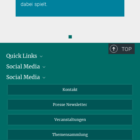
dabei spielt.
◼
TOP
Quick Links
Social Media
Präsident
Social Media
Zahlen und Fakten
Bluesky
Jahresbericht
Mastodon
Facebook
Kontakt
Einkauf
LinkedIn
Instagram
Presse Newsletter
Meldestelle Fehlverhalten
TikTok
YouTube
Netiquette
Veranstaltungen
Themensammlung