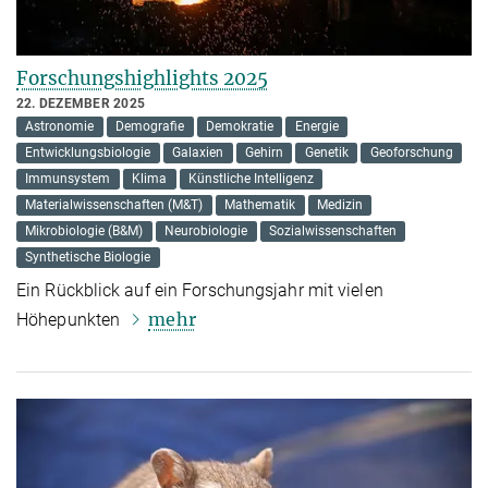
Forschungshighlights 2025
22. DEZEMBER 2025
Astronomie
Demografie
Demokratie
Energie
Entwicklungsbiologie
Galaxien
Gehirn
Genetik
Geoforschung
Immunsystem
Klima
Künstliche Intelligenz
Materialwissenschaften (M&T)
Mathematik
Medizin
Mikrobiologie (B&M)
Neurobiologie
Sozialwissenschaften
Synthetische Biologie
Ein Rückblick auf ein Forschungsjahr mit vielen
mehr
Höhepunkten