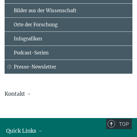
Bilder aus der Wissenschaft
Orte der Forschung
Infografiken
Podcast-Serien
Presse-Newsletter
Kontakt
Dr. Harald Rösch
Generalverwaltung der Max-Planck-Gesellschaft, München
+49 89 2108-1756
TOP
roesch@...
Quick Links