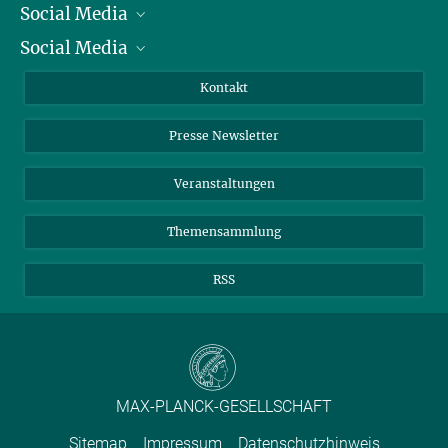
Social Media
Präsident
Social Media
Zahlen und Fakten
Bluesky
Jahresbericht
Mastodon
Facebook
Kontakt
Einkauf
LinkedIn
Instagram
Presse Newsletter
Meldestelle Fehlverhalten
TikTok
YouTube
Netiquette
Veranstaltungen
Themensammlung
RSS
MAX-PLANCK-GESELLSCHAFT
Sitemap
Impressum
Datenschutzhinweis