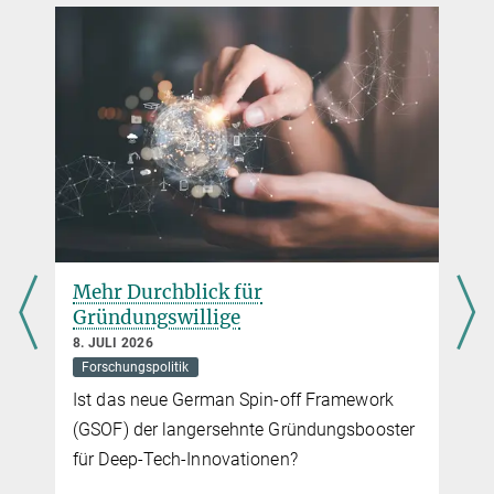
Neue Wege in der Talentförderung
22. JUNI 2017
Max-Planck-Präsident Stratmann unterstreicht, wie wichtig eine
effektive Nachwuchsförderung für die eigene
Forschungsorganisation und das deutsche Wissenschaftssystem
ist
mehr
Mehr Durchblick für
Gründungswillige
8. JULI 2026
Forschungspolitik
Ist das neue German Spin-off Framework
(GSOF) der langersehnte Gründungsbooster
für Deep-Tech-Innovationen?