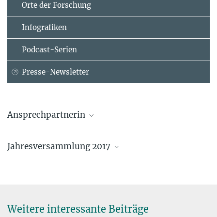
Orte der Forschung
Infografiken
Podcast-Serien
Presse-Newsletter
Ansprechpartnerin
Dr. Christina Beck
Jahresversammlung 2017
Pressesprecherin
+49 89 2108-1275
beck@...
Generalverwaltung der Max-Planck-Gesellschaft, Munich
Weitere interessante Beiträge