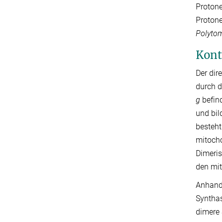
Protone
Protone
Polytom
Kont
Der di
durch d
g
befind
und bil
besteht
mitoch
Dimeris
den mit
Anhand 
Syntha
dimere 