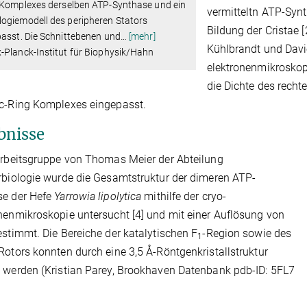
-Komplexes derselben ATP-Synthase und ein
vermitteltn ATP-Syn
ogiemodell des peripheren Stators
Bildung der Cristae [
asst. Die Schnittebenen und
…
[mehr]
Kühlbrandt und Davi
-Planck-Institut für Biophysik/Hahn
elektronenmikroskop
die Dichte des rech
c-Ring Komplexes eingepasst.
bnisse
Arbeitsgruppe von Thomas Meier der Abteilung
rbiologie wurde die Gesamtstruktur der dimeren ATP-
se der Hefe
Yarrowia lipolytica
mithilfe der cryo-
nenmikroskopie untersucht [4] und mit einer Auflösung von
estimmt. Die Bereiche der katalytischen F
-Region sowie des
1
Rotors konnten durch eine 3,5 Å-Röntgenkristallstruktur
 werden (Kristian Parey, Brookhaven Datenbank pdb-ID: 5FL7