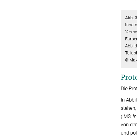
Abb. 3
Inner
Yarrow
Farben
Abbild
Teila
© Max
Prot
Die Pro
In Abbi
stehen,
(IMS:
i
von der
und pol