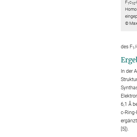
F
c
1
10
Homol
eingep
© Max
des F
/
1
Erge
In der 
Struktu
Syntha
Elektro
6,1 Å b
c-Ring-
ergänzt
[5]).