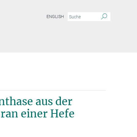
ENGLISH
n ATP-Synthase aus der inneren Mitochondrienmembran einer Hefe
nthase aus der
an einer Hefe