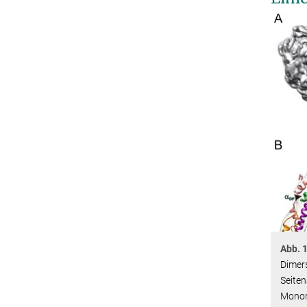
Abb. 
Dimer
Seiten
Monom