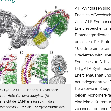
ATP-Synthasen sind e
Energiestoffwechsel
Zelle. ATP-Synthase
Energiespeicherform 
Protonengradienten
umsetzen. Der Proton
10 c-Untereinheiten 
Gradienten wird über
Synthese von ATP ve
F
F
-ATP-Synthasen s
1
o
Energiehaushalt und
neurodegenerativer E
Hefe sowie in Säuge
1:
Cryo-EM Struktur des ATP-Synthase-
beiden Monomere fas
s der Hefe
Yarrowia lipolytica
. (
A
)
ansicht der EM-Karte (grau). In das
eine lokale Krümmu
er rechts wurde die Röntgenstruktur des
zu einer spontanen 