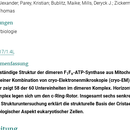
lexander; Parey, Kristian; Bublitz, Maike; Mills, Deryck J.; Zicke
 Thomas
ungen
rbiologie
17/1.4L
menfassung
lständige Struktur der dimeren F
F
-ATP-Synthase aus Mitoch
1
o
 einer Kombination von cryo-Elektronenmikroskopie (cryo-EM) 
r zeigt 58 der 60 Untereinheiten im dimeren Komplex. Horizont
plex legen sich um den c-Ring-Rotor. Insgesamt sechs senkr
Strukturuntersuchung erklärt die strukturelle Basis der Crista
ogischer Aspekt eukaryotischer Zellen.
eitung