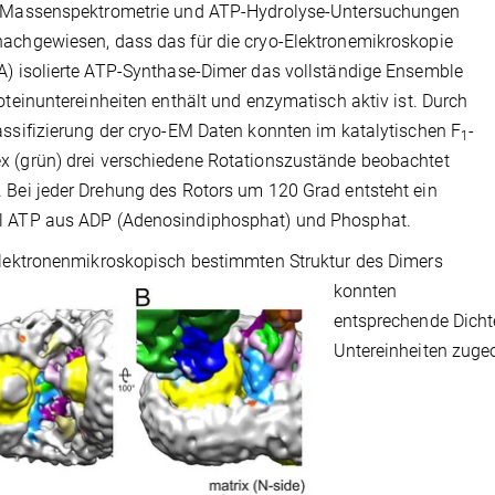
s Massenspektrometrie und ATP-Hydrolyse-Untersuchungen
achgewiesen, dass das für die cryo-Elektronemikroskopie
A) isolierte ATP-Synthase-Dimer das vollständige Ensemble
roteinuntereinheiten enthält und enzymatisch aktiv ist. Durch
assifizierung der cryo-EM Daten konnten im katalytischen F
-
1
 (grün) drei verschiedene Rotationszustände beobachtet
 Bei jeder Drehung des Rotors um 120 Grad entsteht ein
l ATP aus ADP (Adenosindiphosphat) und Phosphat.
elektronenmikroskopisch bestimmten Struktur des Dimers
konnten
entsprechende Dicht
Untereinheiten zuge