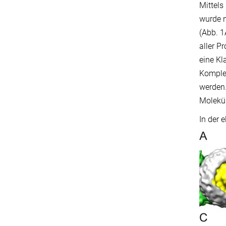
Mittel
wurde n
(Abb. 1
aller P
eine Kl
Komplex
werden.
Molekü
In der 