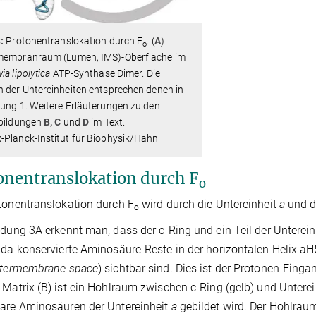
:
Protonentranslokation durch F
. (
A
)
o
membranraum (Lumen, IMS)-Oberfläche im
ia lipolytica
ATP-Synthase Dimer. Die
 der Untereinheiten entsprechen denen in
ung 1. Weitere Erläuterungen zu den
bbildungen
B, C
und
D
im Text.
-Planck-Institut für Biophysik/Hahn
onentranslokation durch F
o
tonentranslokation durch F
wird durch die Untereinheit
a
und du
o
ldung 3A erkennt man, dass der c-Ring und ein Teil der Untere
 da konservierte Aminosäure-Reste in der horizontalen Helix aH
ntermembrane space
) sichtbar sind. Dies ist der Protonen-Eing
 Matrix (B) ist ein Hohlraum zwischen c-Ring (gelb) und Untere
are Aminosäuren der Untereinheit
a
gebildet wird. Der Hohlrau