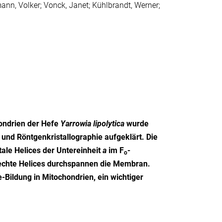
rmann, Volker; Vonck, Janet; Kühlbrandt, Werner;
ondrien der Hefe
Yarrowia lipolytica
wurde
und Röntgenkristallographie aufgeklärt. Die
ale Helices der Untereinheit
a
im F
-
o
echte Helices durchspannen die Membran.
e-Bildung in Mitochondrien, ein wichtiger