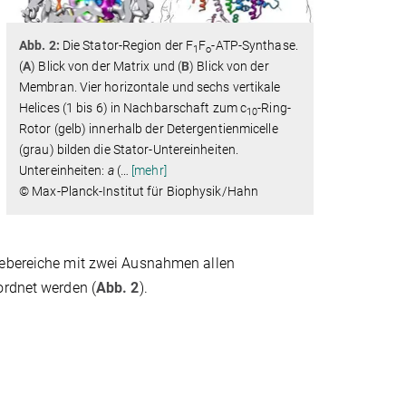
Abb. 2:
Die Stator-Region der F
F
-ATP-Synthase.
1
o
(
A
) Blick von der Matrix und (
B
) Blick von der
Membran. Vier horizontale und sechs vertikale
Helices (1 bis 6) in Nachbarschaft zum c
-Ring-
10
Rotor (gelb) innerhalb der Detergentienmicelle
(grau) bilden die Stator-Untereinheiten.
Untereinheiten:
a
(
…
[mehr]
© Max-Planck-Institut für Biophysik/Hahn
ebereiche mit zwei Ausnahmen allen
ordnet werden (
Abb. 2
).