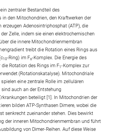
in zentraler Bestandteil des
s in den Mitochondrien, den Kraftwerken der
n erzeugen Adenosintriphosphat (ATP), die
der Zelle, indem sie einen elektrochemischen
 über die innere Mitochondrienmembran
engradient treibt die Rotation eines Rings aus
(c
-Ring) im F
-Komplex. Die Energie des
10
o
 die Rotation des Rings im F
-Komplex zur
1
rwendet (Rotationskatalyse). Mitochondriale
pielen eine zentrale Rolle im zellulären
 sind auch an der Entstehung
rkrankungen beteiligt [1]. In Mitochondrien der
tieren bilden ATP-Synthasen Dimere, wobei die
t senkrecht zueinander stehen. Dies bewirkt
ng der inneren Mitochondrienmembran und führt
Ausbildung von Dimer-Reihen. Auf diese Weise