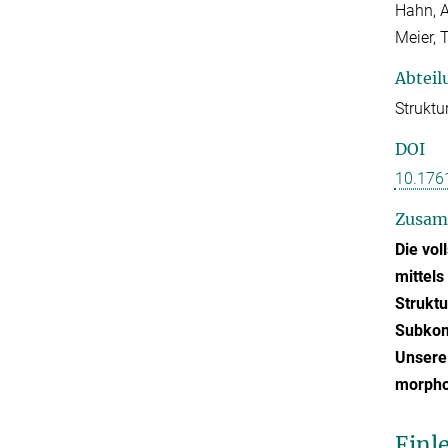
Hahn, A
Meier,
Abteil
Struktu
DOI
10.176
Zusam
Die vol
mittels
Struktu
Subkom
Unsere 
morphol
Einl