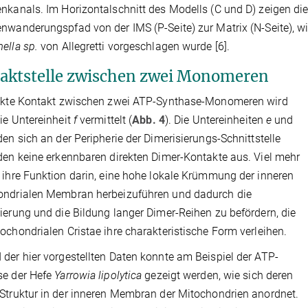
nkanals. Im Horizontalschnitt des Modells (C und D) zeigen die 
nwanderungspfad von der IMS (P-Seite) zur Matrix (N-Seite), wi
ella sp.
von Allegretti vorgeschlagen wurde [6].
aktstelle zwischen zwei Monomeren
rekte Kontakt zwischen zwei ATP-Synthase-Monomeren wird
ie Untereinheit
f
vermittelt (
Abb. 4
). Die Untereinheiten
e
und
en sich an der Peripherie der Dimerisierungs-Schnittstelle
den keine erkennbaren direkten Dimer-Kontakte aus. Viel mehr
 ihre Funktion darin, eine hohe lokale Krümmung der inneren
ondrialen Membran herbeizuführen und dadurch die
ierung und die Bildung langer Dimer-Reihen zu befördern, die
ochondrialen Cristae ihre charakteristische Form verleihen.
der hier vorgestellten Daten konnte am Beispiel der ATP-
se der Hefe
Yarrowia lipolytica
gezeigt werden, wie sich deren
Struktur in der inneren Membran der Mitochondrien anordnet.