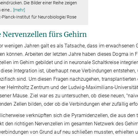
eindrücken. Die Bilder einer Reihe zeigen
s eine
…
[mehr]
Planck-Institut für Neurobiologie/Rose
 Nervenzellen fürs Gehirn
r wenigen Jahren galt es als Tatsache, dass im erwachsenen G
en können. Arbeiten der letzten Jahre haben dieses Dogma in Fr
ellen im Gehirn gebildet und in neuronale Schaltkreise integri
 diese Integration ist, überhaupt neue Verbindungen entstehen,
zifisch sind. Um diesen Fragen nachzugehen, transplantierte
r Helmholtz Zentrum und der Ludwig-Maximilians-Universität 
ener Mäuse. Ziel war es zu untersuchen, ob diese neuen, "naiv
den Zellen bilden, oder ob die Verbindungen eher zufällig erfol
licherweise verknüpften sich die Pyramidenzellen, die aus den 
kt den richtigen Nervenzellen im gesamten Netzwerk des Gehirn
erbindungen von Grund auf neu schließen mussten, erhielten u