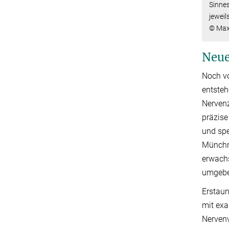
Sinnes
jeweil
© Max-
Neue
Noch vo
entsteh
Nervenz
präzise
und spe
Münchne
erwachs
umgeben
Erstaun
mit exa
Nervenv