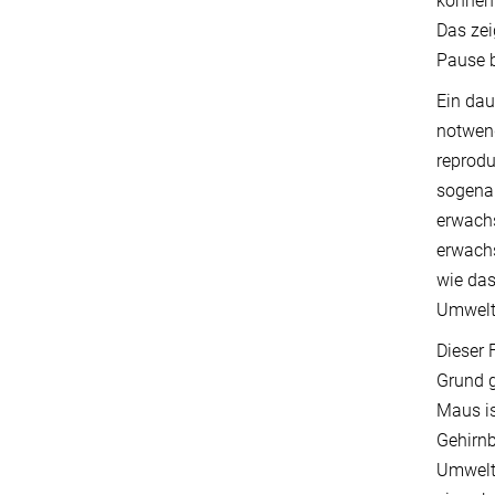
können 
Das zei
Pause b
Ein dau
notwend
reprodu
sogenan
erwachs
erwachs
wie das
Umwelt
Dieser 
Grund g
Maus is
Gehirnb
Umwelts