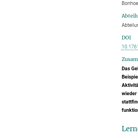
Bonhoef
Abteil
Abteilu
DOI
10.176
Zusam
Das Geh
Beispie
Aktivit
wieder 
stattf
funktio
Lern