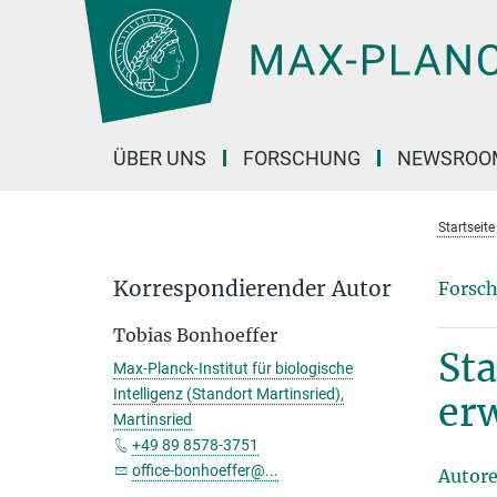
Hauptinhalt
ÜBER UNS
FORSCHUNG
NEWSROO
Startseite
Korrespondierender Autor
Forsch
Tobias Bonhoeffer
Sta
Max-Planck-Institut für biologische
Intelligenz (Standort Martinsried),
er
Martinsried
+49 89 8578-3751
office-bonhoeffer@...
Autor