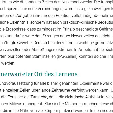
tionen wie die anderen Zellen des Nervennetzwerks. Die transp
ochspezifische neue Verbindungen, wurden zu gleichwertigen 
nten die Aufgaben ihrer neuen Position vollständig übernehmen [
liche Erkenntnis, sondern hat auch praktisch-klinische Bedeu
die Ergebnisse, dass zumindest im Prinzip geschädigte Gehirns
etzung dafür wäre das Erzeugen neuer Nervenzellen des richtig
chädigte Gewebe. Dem stehen derzeit noch wichtige grundsätzl
ervenzellen oder Abstoßungsreaktionen. In Anbetracht der sic
rten pluripotenten Stammzellen (iPS-Zellen) könnten solche Ther
t werden.
unerwarteter Ort des Lernens
undvoraussetzung für alle bisher genannten Experimente war d
ät einzelner Zellen über lange Zeiträume verfolgt werden kann
 die Forscher die Tatsache, dass die elektrische Aktivität in Ne
hen Milieus einhergeht. Klassische Methoden machen diese ch
r, die in die Nähe von Zellkörpern platziert werden. In den ne