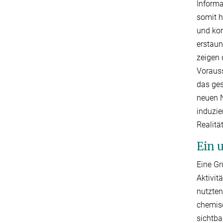
Informa
somit h
und kon
erstaun
zeigen 
Vorauss
das ges
neuen N
induzie
Realitä
Ein 
Eine Gr
Aktivit
nutzten
chemisc
sichtba