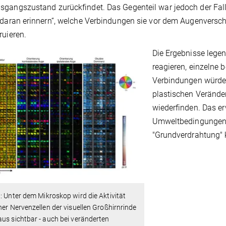
gangszustand zurückfindet. Das Gegenteil war jedoch der Fall: 
„daran erinnern“, welche Verbindungen sie vor dem Augenversc
ruieren.
Die Ergebnisse lege
reagieren, einzelne
Verbindungen würden
plastischen Verände
wiederfinden. Das e
Umweltbedingungen 
"Grundverdrahtung" 
1
: Unter dem Mikroskop wird die Aktivität
ner Nervenzellen der visuellen Großhirnrinde
us sichtbar - auch bei veränderten