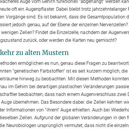
hwächeres Auge vom Gehirn funktionell "abgehängt" werden ka
heute oft ein Augenpflaster. Dabei bleibt trotz jahrzehntelange
en Vorgänge sind. Es ist bekannt, dass die Gesamtpopulation d
siert jedoch genau, auf der Ebene der einzelnen Nervenzellen? 
 wenigen Zellen? Findet die Einzelzelle, nachdem der Augenver
gszustand zurück, oder werden die Karten neu gemischt?
kehr zu alten Mustern
ethoden ermöglichen es nun, genau diese Fragen zu beantwor
nten "genetischen Farbstoffen" ist es seit kurzem möglich, die 
eiträume hinweg zu beobachten. Mit diesen Methoden konnten 
au im Gehirn bei derartigen plastischen Veränderungen passie
chaftler beobachten, dass nach einem Augenverschluss zwei Dr
 Auge übernehmen. Das Besondere dabei: die Zellen kehrten wie
der Informationen von "ihrem" Auge erhielten. Auch bei Wieder
ieselben Zellen. Aufgrund der globalen Veränderungen in den 
die Neurobiologen ursprünglich vermutet, dass nicht die einzeln