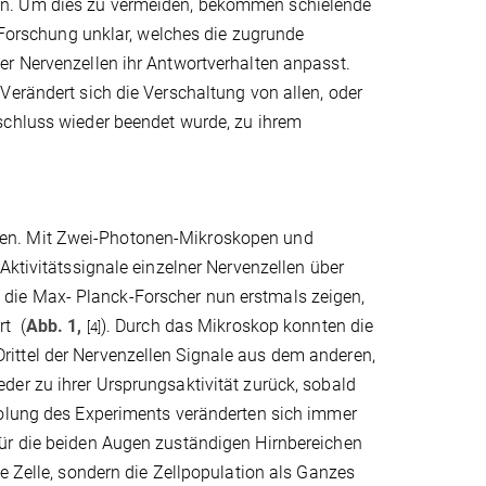
nn. Um dies zu vermeiden, bekommen schielende
r Forschung unklar, welches die zugrunde
er Nervenzellen ihr Antwortverhalten anpasst.
Verändert sich die Verschaltung von allen, oder
schluss wieder beendet wurde, zu ihrem
ten. Mit Zwei-Photonen-Mikroskopen und
Aktivitätssignale einzelner Nervenzellen über
die Max- Planck-Forscher nun erstmals zeigen,
rt (
Abb. 1,
). Durch das Mikroskop konnten die
[4]
ittel der Nervenzellen Signale aus dem anderen,
der zu ihrer Ursprungsaktivität zurück, sobald
holung des Experiments veränderten sich immer
für die beiden Augen zuständigen Hirnbereichen
e Zelle, sondern die Zellpopulation als Ganzes