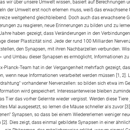
was wir über unsere Umwelt wissen, basiert auf Berechnungen u
eln der Umwelt erst noch erlernen muss, weiß das erwachsene G
eize weitgehend gleichbleibend. Doch auch das erwachsene Gehi
rungen zu reagieren, neue Erinnerungen zu bilden und zu lernen
 Jahre haben gezeigt, dass Veränderungen in den Verbindungen
ge dieser Plastizität sind. Jede der rund 100 Milliarden Nerven
stellen, den Synapsen, mit ihren Nachbarzellen verbunden. Wis
b- und Umbau dieser Synapsen es ermöglicht, Informationen zu 
-Planck-Team hat in der Vergangenheit mehrfach gezeigt, da
n, wenn neue Informationen verarbeitet werden müssen [1, 2]. 
drahtung" vorhandener Nervenzellen: so bilden sich etwa im Ge
formation wird gespeichert. Interessanterweise bleiben zumind
s Tier das vorher Gelernte wieder vergisst. Werden diese Tiere
ites Mal ausgesetzt, so lernen die Mäuse schneller als zuvor [3].
enen" Synapsen, so dass bei einem Wiedererlernen weniger ne
[2]. Dies zeigt, dass einmal gebildete Synapsen in einer ähnli