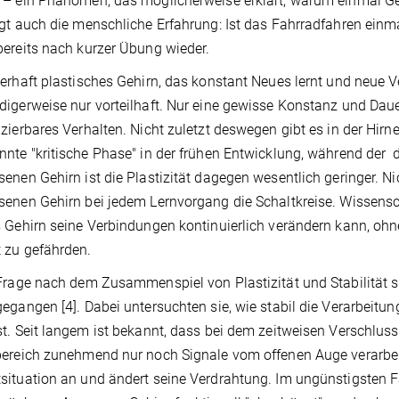
– ein Phänomen, das möglicherweise erklärt, warum einmal Gele
gt auch die menschliche Erfahrung: Ist das Fahrradfahren einmal
ereits nach kurzer Übung wieder.
erhaft plastisches Gehirn, das konstant Neues lernt und neue V
igerweise nur vorteilhaft. Nur eine gewisse Konstanz und Daue
zierbares Verhalten. Nicht zuletzt deswegen gibt es in der Hirn
nte "kritische Phase" in der frühen Entwicklung, während der d
enen Gehirn ist die Plastizität dagegen wesentlich geringer. N
enen Gehirn bei jedem Lernvorgang die Schaltkreise. Wissensch
 Gehirn seine Verbindungen kontinuierlich verändern kann, ohn
 zu gefährden.
Frage nach dem Zusammenspiel von Plastizität und Stabilität si
egangen [4]. Dabei untersuchten sie, wie stabil die Verarbeitu
t. Seit langem ist bekannt, dass bei dem zeitweisen Verschlus
ereich zunehmend nur noch Signale vom offenen Auge verarbeit
ituation an und ändert seine Verdrahtung. Im ungünstigsten Fa