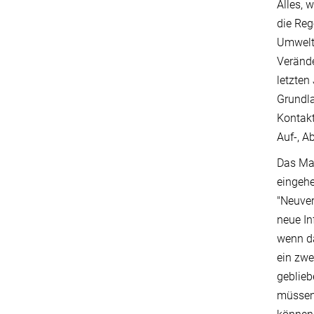
Alles, 
die Reg
Umweltr
Verände
letzten
Grundla
Kontakt
Auf-, A
Das Max
eingehe
"Neuver
neue In
wenn da
ein zwe
geblieb
müssen 