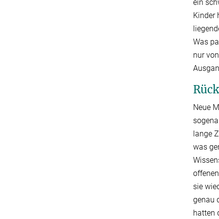
ein sc
Kinder 
liegend
Was pas
nur von
Ausgan
Rück
Neue M
sogenan
lange Z
was gen
Wissens
offenen
sie wie
genau d
hatten 