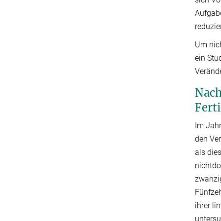
Aufgabe
reduzie
Um nich
ein Stu
Veränd
Nach
Fert
Im Jahr
den Ver
als die
nichtdo
zwanzig
Fünfzeh
ihrer l
untersu