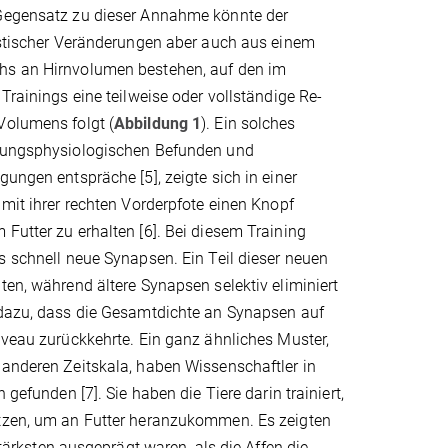
Gegensatz zu dieser Annahme könnte der
astischer Veränderungen aber auch aus einem
hs an Hirnvolumen bestehen, auf den im
 Trainings eine teilweise oder vollständige Re-
Volumens folgt (
Abbildung 1
). Ein solches
lungsphysiologischen Befunden und
gungen entspräche [5], zeigte sich in einer
 mit ihrer rechten Vorderpfote einen Knopf
Futter zu erhalten [6]. Bei diesem Training
s schnell neue Synapsen. Ein Teil dieser neuen
ten, während ältere Synapsen selektiv eliminiert
 dazu, dass die Gesamtdichte an Synapsen auf
iveau zurückkehrte. Ein ganz ähnliches Muster,
 anderen Zeitskala, haben Wissenschaftler in
n gefunden [7]. Sie haben die Tiere darin trainiert,
tzen, um an Futter heranzukommen. Es zeigten
rksten ausgeprägt waren, als die Affen die