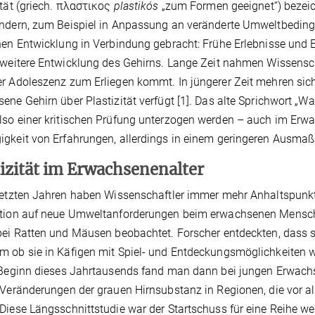
ität (griech. πλαστικος
plastikós
„zum Formen geeignet“) bezeich
ndern, zum Beispiel in Anpassung an veränderte Umweltbedingun
hen Entwicklung in Verbindung gebracht: Frühe Erlebnisse und 
 weitere Entwicklung des Gehirns. Lange Zeit nahmen Wissensch
r Adoleszenz zum Erliegen kommt. In jüngerer Zeit mehren sic
ene Gehirn über Plastizität verfügt [1]. Das alte Sprichwort „
so einer kritischen Prüfung unterzogen werden – auch im Erwac
gkeit von Erfahrungen, allerdings in einem geringeren Ausmaß a
tizität im Erwachsenenalter
letzten Jahren haben Wissenschaftler immer mehr Anhaltspunkte
ktion auf neue Umweltanforderungen beim erwachsenen Mensc
bei Ratten und Mäusen beobachtet. Forscher entdeckten, dass sic
 ob sie in Käfigen mit Spiel- und Entdeckungsmöglichkeiten w
 Beginn dieses Jahrtausends fand man dann bei jungen Erwachse
 Veränderungen der grauen Hirnsubstanz in Regionen, die vor a
Diese Längsschnittstudie war der Startschuss für eine Reihe we