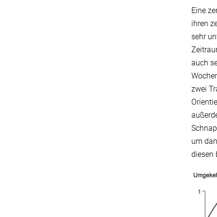
Eine ze
ihren z
sehr un
Zeitrau
auch se
Wochen 
zwei Tr
Orienti
außerde
Schnapp
um dan
diesen 