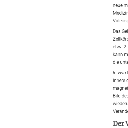
neue mo
Medizin
Videospi
Das Geh
Zellkör
etwa 2 
kann ma
die unt
In vivo
Innere 
magneti
Bild de
wiederu
Verände
Der 