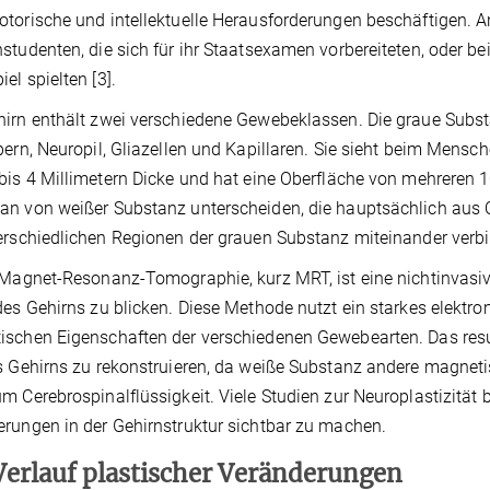
torische und intellektuelle Herausforderungen beschäftigen. A
studenten, die sich für ihr Staatsexamen vorbereiteten, oder bei
el spielten [3].
irn enthält zwei verschiedene Gewebeklassen. Die graue Subs
pern, Neuropil, Gliazellen und Kapillaren. Sie sieht beim Mensc
bis 4 Millimetern Dicke und hat eine Oberfläche von mehreren
n von weißer Substanz unterscheiden, die hauptsächlich aus 
erschiedlichen Regionen der grauen Substanz miteinander verbi
Magnet-Resonanz-Tomographie, kurz MRT, ist eine nichtinvasiv
des Gehirns zu blicken. Diese Methode nutzt ein starkes elektr
schen Eigenschaften der verschiedenen Gewebearten. Das resul
s Gehirns zu rekonstruieren, da weiße Substanz andere magnet
m Cerebrospinalflüssigkeit. Viele Studien zur Neuroplastizitä
rungen in der Gehirnstruktur sichtbar zu machen.
Verlauf plastischer Veränderungen