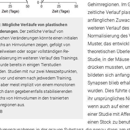
Gehirnregionen. Im 
zeitliche Verlauf pl
anfänglichen Zuwac
1: Mögliche Verläufe von plastischen
weiteren Verlauf des
derungen.
Der zeitliche Verlauf von
Normalisierung des 
schen Veränderungen könnte einen initialen
Muster, das entwick
hs an Hirnvolumen zeigen, gefolgt von
theoretischen Überle
teilweisen oder sogar vollständigen Re-
isierung im weiteren Verlauf des Trainings.
Studie, in der Mäuse
urde bereits in einigen Tierstudien
drücken mussten, um 
en. Studien mit nur zwei Messzeitpunkten,
bildeten sich anfang
 vor und einem nach jedwedem Training,
Synapsen blieb erhal
 aber meist implizit von einem monotonen
wurden. Dies führte
ch dann gegebenenfalls stabilisierenden
ihr ursprüngliches N
s von Hirnvolumen in den trainierten
nregionen aus.
wenn auch auf einer
IB
einer Studie mit Affe
einen Stock zu benu
lumenzunahmen in der grauen Substanz, die genau dann am stä