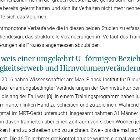
 bereits gelernt hatten und sich ihr Verhalten nicht mehr nenn
rte sich das Volumen.
tmonotone Verläufe wie die in diesen beiden Studien zu erfass
diendesign, das strukturelle Veränderungen im Verlauf des Train
erungen als Prozess angemessen abzubilden.
weis einer umgekehrt U-förmigen Bezie
igkeitserwerb und Hirnvolumenverände
 2016 haben Wissenschaftler am Max-Planck-Institut für Bildu
lauf erfahrungsbedingter Veränderungen der Gehirnstruktur be
s bislang der Fall war [8]. In einem Trainingsprogramm haben ju
minanten linken Hand zu schreiben und zu zeichnen. Während 
mal im MRT-Gerät untersucht. Insgesamt nahmen 31 Männer im A
n davon trainierten über einen Zeitraum von sieben Wochen jed
inken Hand zu schreiben und zu zeichnen. Zwei- bis dreimal p
cht. Die 16 Teilnehmer der Kontrollgruppe wurden einmal vor, 