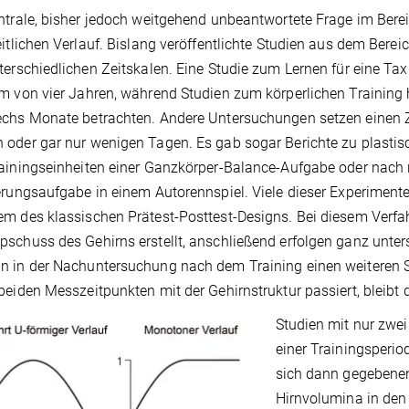
ntrale, bisher jedoch weitgehend unbeantwortete Frage im Bereich
eitlichen Verlauf. Bislang veröffentlichte Studien aus dem Berei
terschiedlichen Zeitskalen. Eine Studie zum Lernen für eine Tax
m von vier Jahren, während Studien zum körperlichen Training h
chs Monate betrachten. Andere Untersuchungen setzen einen Z
oder gar nur wenigen Tagen. Es gab sogar Berichte zu plastis
ainingseinheiten einer Ganzkörper-Balance-Aufgabe oder nach 
erungsaufgabe in einem Autorennspiel. Viele dieser Experimente 
m des klassischen Prätest-Posttest-Designs. Bei diesem Verfah
schuss des Gehirns erstellt, anschließend erfolgen ganz unters
n in der Nachuntersuchung nach dem Training einen weiteren 
beiden Messzeitpunkten mit der Gehirnstruktur passiert, bleibt 
Studien mit nur zwe
einer Trainingsperio
sich dann gegebenen
Hirnvolumina in den f