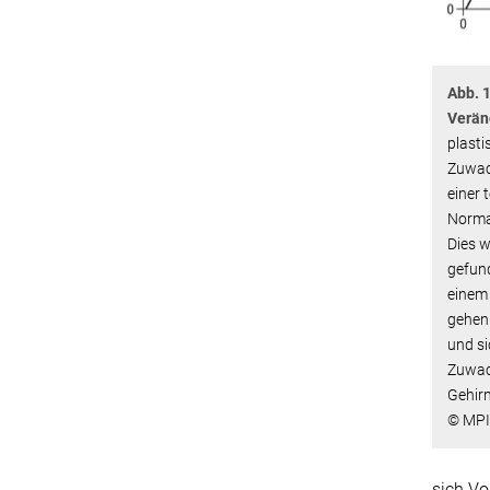
Abb. 
Verän
plasti
Zuwac
einer 
Normal
Dies w
gefund
einem
gehen
und si
Zuwach
Gehir
© MP
sich Vo