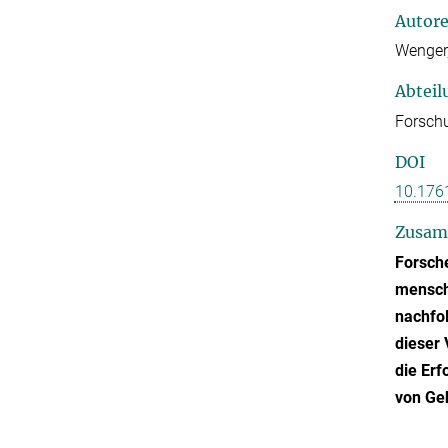
Autor
Wenger,
Abteil
Forsch
DOI
10.176
Zusam
Forsche
menschl
nachfo
dieser 
die Erf
von Ge