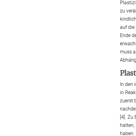
Plastiz
zu verä
kindlic
auf die
Ende de
erwachs
muss al
Abhängi
Plas
In den 
in Rea
zuerst 
nachdem
[4]. Zu
hatten,
haben. 