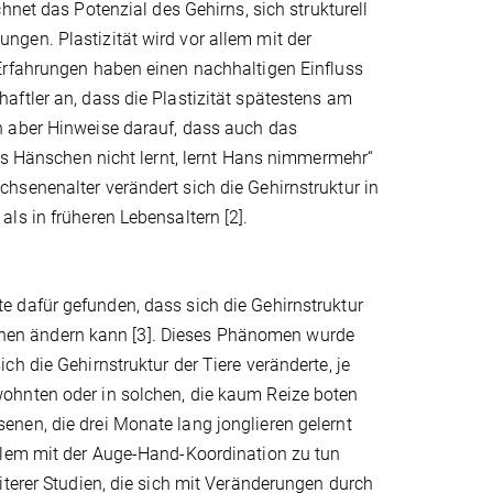
net das Potenzial des Gehirns, sich strukturell
gen. Plastizität wird vor allem mit der
Erfahrungen haben einen nachhaltigen Einfluss
aftler an, dass die Plastizität spätestens am
h aber Hinweise darauf, dass auch das
Was Hänschen nicht lernt, lernt Hans nimmermehr“
hsenenalter verändert sich die Gehirnstruktur in
ls in früheren Lebensaltern [2].
 dafür gefunden, dass sich die Gehirnstruktur
hen ändern kann [3]. Dieses Phänomen wurde
h die Gehirnstruktur der Tiere veränderte, je
ohnten oder in solchen, die kaum Reize boten
nen, die drei Monate lang jonglieren gelernt
llem mit der Auge-Hand-Koordination zu tun
iterer Studien, die sich mit Veränderungen durch