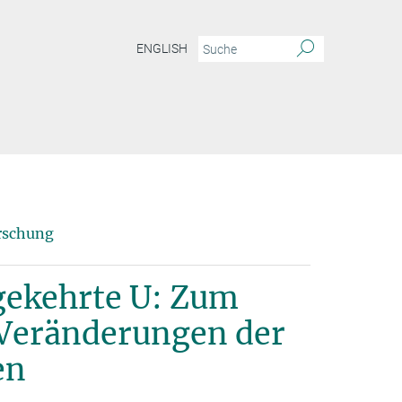
ENGLISH
d das umgekehrte U: Zum Verlauf erfahrungsbedingter Veränderungen der Gehirnst
rschung
gekehrte U: Zum
 Veränderungen der
en