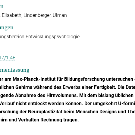
en
 Elisabeth; Lindenberger, Ulman
ungen
ungsbereich Entwicklungspsychologie
17/1.4E
menfassung
r am Max-Planck-Institut für Bildungsforschung untersuchen 
ichen Gehirns während des Erwerbs einer Fertigkeit. Die Da
lgende Abnahme des Hirnvolumens. Mit dem bislang üblichen 
Verlauf nicht entdeckt werden können. Der umgekehrt U-förmi
orschung der Neuroplastizität beim Menschen Designs und Theo
hirn und Verhalten Rechnung tragen.