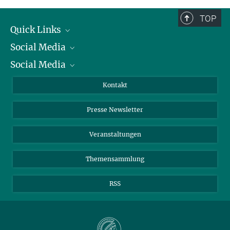
TOP
Quick Links
Social Media
Präsident
Social Media
Zahlen und Fakten
Bluesky
Jahresbericht
Mastodon
Facebook
Kontakt
Einkauf
LinkedIn
Instagram
Presse Newsletter
Meldestelle Fehlverhalten
TikTok
YouTube
Netiquette
Veranstaltungen
Themensammlung
RSS