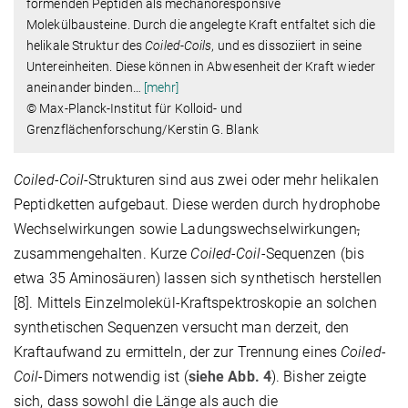
formenden Peptiden als mechanoresponsive
Molekülbausteine. Durch die angelegte Kraft entfaltet sich die
helikale Struktur des
Coiled-Coils
, und es dissoziiert in seine
Untereinheiten. Diese können in Abwesenheit der Kraft wieder
aneinander binden
…
[mehr]
© Max-Planck-Institut für Kolloid- und
Grenzflächenforschung/Kerstin G. Blank
Coiled-Coil
-Strukturen sind aus zwei oder mehr helikalen
Peptidketten aufgebaut. Diese werden durch hydrophobe
Wechselwirkungen sowie Ladungswechselwirkungen
,
zusammengehalten. Kurze
Coiled-Coil-
Sequenzen (bis
etwa 35 Aminosäuren) lassen sich synthetisch herstellen
[8]. Mittels Einzelmolekül-Kraftspektroskopie an solchen
synthetischen Sequenzen versucht man derzeit, den
Kraftaufwand zu ermitteln, der zur Trennung eines
Coiled-
Coil
-Dimers notwendig ist (
siehe Abb. 4
). Bisher zeigte
sich, dass sowohl die Länge als auch die