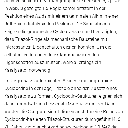
auch verschiedene Kraftangriffspunkte getestet [6, 7]. Das
in
Abb. 3
gezeigte 1,5-Regioisomer entsteht in der
Reaktion eines Azids mit einem terminalen Alkin in einer
Ruthenium-katalysierten Reaktion. Die Simulationen
zeigten die gewünschte Cycloreversion und bestätigten,
dass Triazol-Ringe als mechanische Bausteine mit
interessanten Eigenschaften dienen könnten. Um die
selbstheilenden oder defektkommunizierenden
Eigenschaften auszunutzen, wäre allerdings ein
Katalysator notwendig.
Im Gegensatz zu terminalen Alkinen sind ringförmige
Cyclooctine in der Lage, Triazole ohne den Zusatz eines
Katalysators zu formen. Cyclooctin-Strukturen eignen sich
daher grundsätzlich besser als Materialvernetzer. Daher
wurden die Computersimulationen auch für eine Reihe von
Cyclooctin-basierten Triazol-Strukturen durchgeführt [4, 6,
7]. Dabei zeigte auch Azadibenzylcyclooctin (DIBAC) die