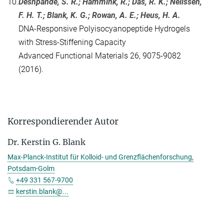
10.
Deshpande, S. R.; Hammink, R.; Das, R. K.; Nelissen,
F. H. T.; Blank, K. G.; Rowan, A. E.; Heus, H. A.
DNA-Responsive Polyisocyanopeptide Hydrogels
with Stress-Stiffening Capacity
Advanced Functional Materials 26, 9075-9082
(2016).
Korrespondierender Autor
Dr. Kerstin G. Blank
Max-Planck-Institut für Kolloid- und Grenzflächenforschung,
Potsdam-Golm
+49 331 567-9700
kerstin.blank@...