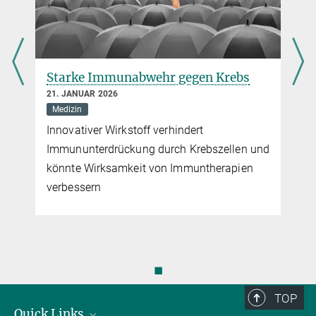
Warum wählen Mäuse mehrere Väter
für ihren Nachwuchs?
13. JANUAR 2026
Verhaltensbiologie
Der Nutzen von Paarungen mit mehreren
d
Männchen hängt vor allem von der Qualität
der Nahrung ab
◼
TOP
Quick Links