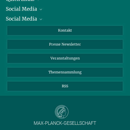
Social Media
Präsident
Social Media
Zahlen und Fakten
Bluesky
Jahresbericht
Mastodon
Facebook
Kontakt
Einkauf
LinkedIn
Instagram
Presse Newsletter
Meldestelle Fehlverhalten
TikTok
YouTube
Netiquette
Veranstaltungen
Themensammlung
RSS
MAX-PLANCK-GESELLSCHAFT