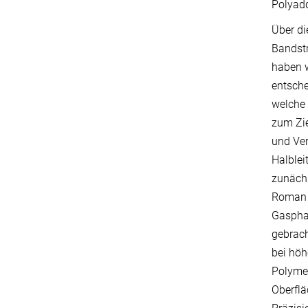
Polyadd
Über di
Bandstr
haben w
entsche
welche 
zum Zie
und Ver
Halblei
zunächs
Roman F
Gasphas
gebrach
bei höh
Polymer
Oberflä