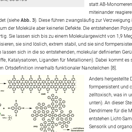
statt AB-Monomeren
miteinander reagie
det (siehe
Abb. 3
). Diese führen zwangsläufig zur Verzweigung
m der Moleküle aber keinerlei Defekte. Die entstehenden Polyp
rtig. Sie lassen sich bis zu einem Molekulargewicht von 1,9 M
isieren, sie sind löslich, extrem stabil, und sie sind formpersist
 lassen sich in die so entstehenden, molekular definierten Gerüs
ffe, Katalysatoren, Liganden für Metallionen). Dabei kommt es 
en Ortsdefinition innerhalb funktionaler Nanoteilchen [8].
Anders hergestellte 
formpersistent und c
zelltoxisch, was in u
unten). An dieser St
Dendrimere für die 
entstehen Licht-Sam
Sensorik und organo