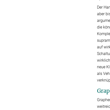
Der Han
aber bi
argumen
die kön
Komplex
supramo
auf wir
Schaltu
wirklic
neue Kl
als Veh
verknüp
Grap
Graphen
weitrei