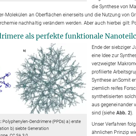
die Synthese von M
er-Molekülen an Oberflächen einerseits und die Nutzung von Gr
chemie nachhaltig verändern werden. Aber auch hierbei gilt: Po
rimere als perfekte funktionale Nanoteil
Ende der siebziger Ja
eine Idee zur Synth
verzweigter Makromol
profilierte Arbeitsg
Synthese anSomit erf
ziemlich reifes For
synthetisierten solc
aus gegeneinander v
sind (siehe
Abb. 2
).
2:
Polyphenylen-Dendrimere (PPDs) a) erste
Unser Verfahren fol
tion b) siebte Generation
ähnlichen Prinzip wi
tone, CC SA 3.0