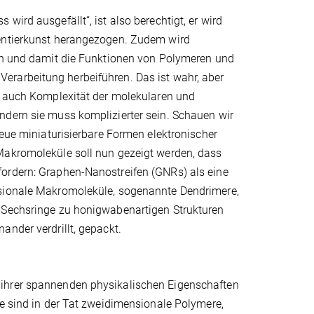
ird ausgefällt“, ist also berechtigt, er wird
mentierkunst herangezogen. Zudem wird
ten und damit die Funktionen von Polymeren und
erarbeitung herbeiführen. Das ist wahr, aber
el auch Komplexität der molekularen und
ndern sie muss komplizierter sein. Schauen wir
neue miniaturisierbare Formen elektronischer
Makromoleküle soll nun gezeigt werden, dass
fordern: Graphen-Nanostreifen (GNRs) als eine
nsionale Makromoleküle, sogenannte Dendrimere,
f-Sechsringe zu honigwabenartigen Strukturen
ander verdrillt, gepackt.
 ihrer spannenden physikalischen Eigenschaften
ie sind in der Tat zweidimensionale Polymere,