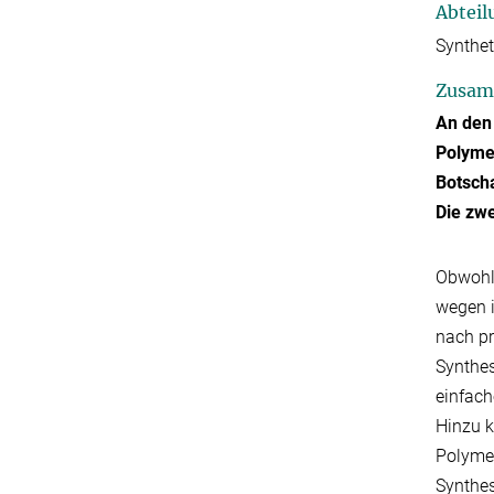
Abteil
Synthe
Zusam
An den
Polymer
Botscha
Die zwe
Obwohl 
wegen i
nach pr
Synthes
einfach
Hinzu k
Polymer
Synthe