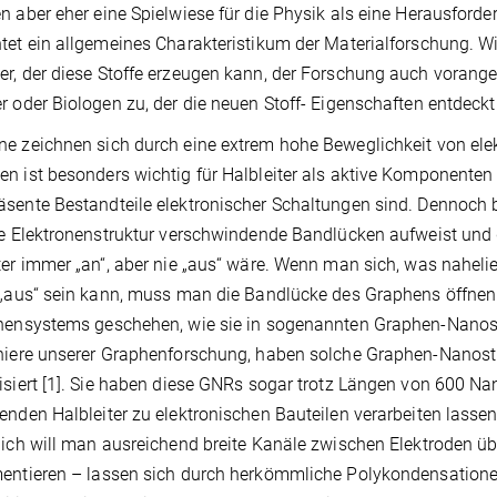
n aber eher eine Spielwiese für die Physik als eine Herausford
tet ein allgemeines Charakteristikum der Materialforschung. Wir 
r, der diese Stoffe erzeugen kann, der Forschung auch vorange
r oder Biologen zu, der die neuen Stoff- Eigenschaften entdeckt
e zeichnen sich durch eine extrem hohe Beweglichkeit von elek
n ist besonders wichtig für Halbleiter als aktive Komponenten e
sente Bestandteile elektronischer Schaltungen sind. Dennoch b
re Elektronenstruktur verschwindende Bandlücken aufweist und 
ter immer „an“, aber nie „aus“ wäre. Wenn man sich, was nahelieg
 „aus“ sein kann, muss man die Bandlücke des Graphens öffne
nensystems geschehen, wie sie in sogenannten Graphen-Nanost
niere unserer Graphenforschung, haben solche Graphen-Nanostr
isiert [1]. Sie haben diese GNRs sogar trotz Längen von 600 Na
enden Halbleiter zu elektronischen Bauteilen verarbeiten lassen
lich will man ausreichend breite Kanäle zwischen Elektroden 
entieren – lassen sich durch herkömmliche Polykondensatione