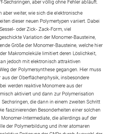
f-Sechsringen, aber völlig ohne Fehler abläuft.
 aber weiter, wie sich die elektronische
iten dieser neuen Polymertypen variiert. Dabei
 Sessel- oder Zick- Zack-Form, viel
e geschickte Variation der Monomer-Bausteine,
mende Größe der Monomer-Bausteine, welche hier
er Makromoleküle limitiert deren Löslichkeit,
an jedoch mit elektronisch attraktiven
ren Weg der Polymersynthese gegangen. Hier muss
er aus der Oberflächenphysik, insbesondere
abei werden reaktive Monomere aus der
misch aktiviert und dann zur Polymerisation
 Sechsringen, die dann in einem zweiten Schritt
ie faszinierenden Besonderheiten einer solchen
n Monomer-Intermediate, die allerdings auf der
rolle der Polymerbildung und ihrer atomaren