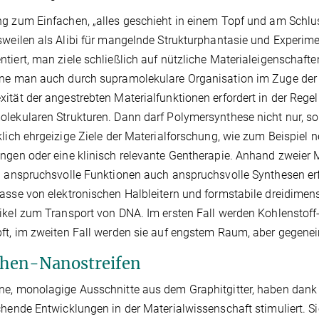
g zum Einfachen, „alles geschieht in einem Topf und am Schluss w
sweilen als Alibi für mangelnde Strukturphantasie und Experi
tiert, man ziele schließlich auf nützliche Materialeigenschaf
ne man auch durch supramolekulare Organisation im Zuge der V
ität der angestrebten Materialfunktionen erfordert in der Reg
lekularen Strukturen. Dann darf Polymersynthese nicht nur, so
klich ehrgeizige Ziele der Materialforschung, wie zum Beispiel 
ngen oder eine klinisch relevante Gentherapie. Anhand zweier 
h anspruchsvolle Funktionen auch anspruchsvolle Synthesen er
asse von elektronischen Halbleitern und formstabile dreidime
ikel zum Transport von DNA. Im ersten Fall werden Kohlenstof
ft, im zweiten Fall werden sie auf engstem Raum, aber gegenein
hen-Nanostreifen
e, monolagige Ausschnitte aus dem Graphitgitter, haben dank
chende Entwicklungen in der Materialwissenschaft stimuliert. S