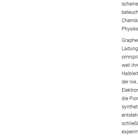
scheine
beleuch
Chemike
Physike
Graphen
Ladunge
omniprä
weil ih
Halblei
der nie
Elektro
die Pio
synthet
entsteh
schließ
experim