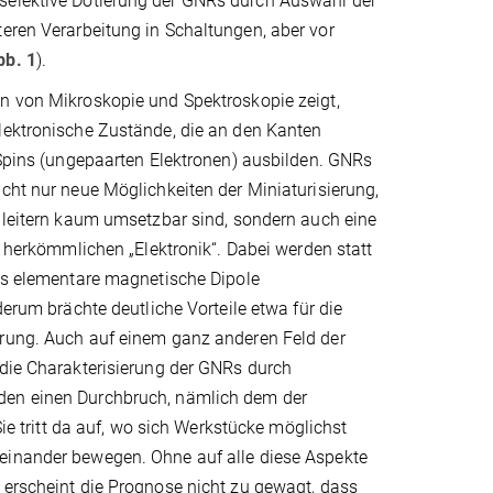
sselektive Dotierung der GNRs durch Auswahl der
teren Verarbeitung in Schaltungen, aber vor
bb. 1
).
n von Mikroskopie und Spektroskopie zeigt,
lektronische Zustände, die an den Kanten
 Spins (ungepaarten Elektronen) ausbilden. GNRs
cht nur neue Möglichkeiten der Miniaturisierung,
bleitern kaum umsetzbar sind, sondern auch eine
er herkömmlichen „Elektronik“. Dabei werden statt
als elementare magnetische Dipole
derum brächte deutliche Vorteile etwa für die
rung. Auch auf einem ganz anderen Feld der
 die Charakterisierung der GNRs durch
en einen Durchbruch, nämlich dem der
 Sie tritt da auf, wo sich Werkstücke möglichst
inander bewegen. Ohne auf alle diese Aspekte
 erscheint die Prognose nicht zu gewagt, dass