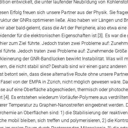
ition entwickelt, die unter laufender Neubildung von Kohlenstof
esen Erfolg freuen sich unsere Partner aus der Physik. Sie fragen
uktur der GNRs optimieren ließe. Also haben wir Längen und Bre
ir aber bald
gelernt, dass die Art der Peripherie, also etwa eine
idender für die elektronischen Eigenschaften ist [3]. Es war di
hier zum Ziel führte. Jedoch traten zwei Probleme auf: Zuneh
l führte. Jedoch traten zwei Probleme auf: Zunehmende Größe d
kleinerung der GNR-Bandlücken bewirkt Instabilität. Was will m
tern, die nicht stabil sind? Deshalb sind wir einen ganz ande
t betont sein, dass diese alternative Route ohne unsere Partn
asel von der EMPA in Zürich, nicht möglich gewesen wäre. D
e auf eine Oberfläche abgeschieden, thermisch oder photoche
t [4]. Es entstehen wiederum Vorläufer-Polymere aus verdrillten
erer Temperatur zu Graphen-Nanostreifen eingeebnet werden. D
chemie an Oberflächen sind: 1) die Stabilisierung der reaktive
che mobil bleiben, sich treffen und polymerisieren, 2) die Kont