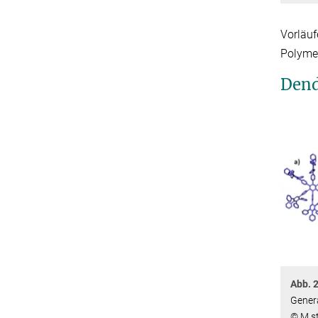
Vorläuf
Polymer
Dend
Abb. 
Genera
© M s