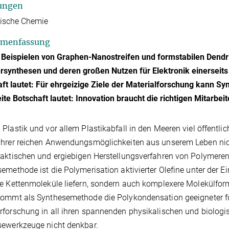
ungen
tische Chemie
menfassung
 Beispielen von Graphen-Nanostreifen und formstabilen Dend
synthesen und deren großen Nutzen für Elektronik einerseits 
ft lautet: Für ehrgeizige Ziele der Materialforschung kann Syn
ite Botschaft lautet: Innovation braucht die richtigen Mitarbeit
Plastik und vor allem Plastikabfall in den Meeren viel öffentli
hrer reichen Anwendungsmöglichkeiten aus unserem Leben nic
aktischen und ergiebigen Herstellungsverfahren von Polymeren 
emethode ist die Polymerisation aktivierter Olefine unter der Ei
e Kettenmoleküle liefern, sondern auch komplexere Molekülform
ommt als Synthesemethode die Polykondensation geeigneter fu
forschung in all ihren spannenden physikalischen und biologi
sewerkzeuge nicht denkbar.