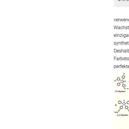
verwen
Wachstu
einziga
synthet
Deshalb
Farbsto
perfekt