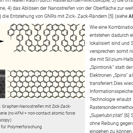
on im realen Raum durch Rastersonden-Mikroskopie, 3) die ort
ne, 4) das Ablösen der Nanostreifen von der Oberfläche zur wei
) die Entstehung von GNRs mit Zick- Zack-Rändern [5] (siehe
A
Wie eine Kombinatio
entstehen dadurch e
lokalisiert sind und
versprechen somit ni
die mit Silizium-Hal
„Spintronik“ statt d
Elektronen „Spins“ 
transferiert.Dies wie
Informationsspeiche
Technologie erlaubt
1
: Graphen-Nanostreifen mit Zick-Zack-
Rastersondenmethod
erie (nc-AFM = non-contact atomic force
„Superlubrizität“ [6]
scopy)
ohne Reibung gegene
 für Polymerforschung
eingehen zu können,