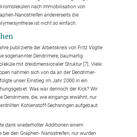
akromolekülen nach Immobilisation von
aphen-Nanostreifen andererseits die
lymersynthese ist nicht so einfach.
chen
hre publizierte der Arbeitskreis von Fritz Vögtle
ese sogenannter Dendrimere, baumartig
eküle mit dreidimensionaler Struktur [7]. Viele
ruppen nahmen sich von da an der Dendrimer-
olgte unser Einstieg im Jahr 2000 in ein
schungsgebiet. Was war dennoch der Kick? Wir
he Dendrimere, die, wie eingangs erwähnt, nur
erdrillten Kohlenstoff-Sechsringen aufgebaut
gte dank wiederholter Additionen einem
e bei den Graphen- Nanostreifen, nur wurden