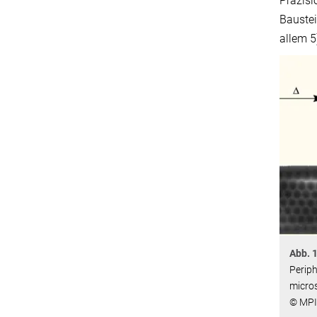
Präzisi
Baustei
allem 5
Abb. 
Periph
micro
© MPI