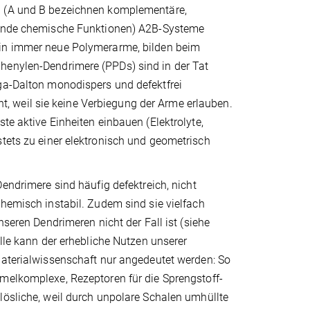
 (A und B bezeichnen komplementäre,
rende chemische Funktionen) A2B-Systeme
 in immer neue Polymerarme, bilden beim
henylen-Dendrimere (PPDs) sind in der Tat
ega-Dalton monodispers und defektfrei
ent, weil sie keine Verbiegung der Arme erlauben.
te aktive Einheiten einbauen (Elektrolyte,
stets zu einer elektronisch und geometrisch
Dendrimere sind häufig defektreich, nicht
hemisch instabil. Zudem sind sie vielfach
nseren Dendrimeren nicht der Fall ist (siehe
elle kann der erhebliche Nutzen unserer
Materialwissenschaft nur angedeutet werden: So
melkomplexe, Rezeptoren für die Sprengstoff-
lösliche, weil durch unpolare Schalen umhüllte